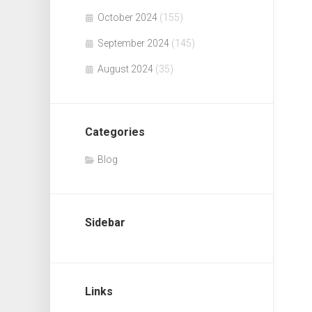
October 2024
(155)
September 2024
(145)
August 2024
(35)
Categories
Blog
Sidebar
Links