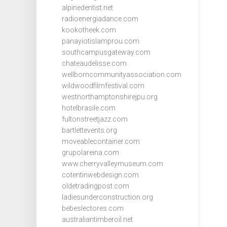
alpinedentist.net
radioenergiadance.com
kookotheek.com
panayiotislamprou.com
southcampusgateway.com
chateaudelisse.com
wellborncommunityassociation.com
wildwoodfilmfestival.com
westnorthamptonshirejpu.org
hotelbrasile.com
fultonstreetjazz.com
bartlettevents.org
moveablecontainer.com
grupolareina.com
www.cherryvalleymuseum.com
cotentinwebdesign.com
oldetradingpost.com
ladiesunderconstruction.org
bebeslectores.com
australiantimberoil.net