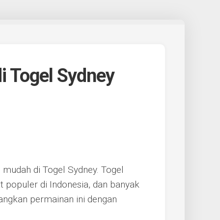
i Togel Sydney
g mudah di Togel Sydney. Togel
t populer di Indonesia, dan banyak
angkan permainan ini dengan