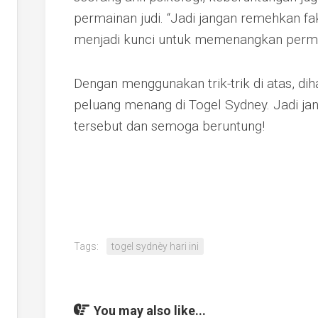
permainan judi. “Jadi jangan remehkan fa
menjadi kunci untuk memenangkan permai
Dengan menggunakan trik-trik di atas, d
peluang menang di Togel Sydney. Jadi jan
tersebut dan semoga beruntung!
Tags:
togel sydnèy hari ini
You may also like...