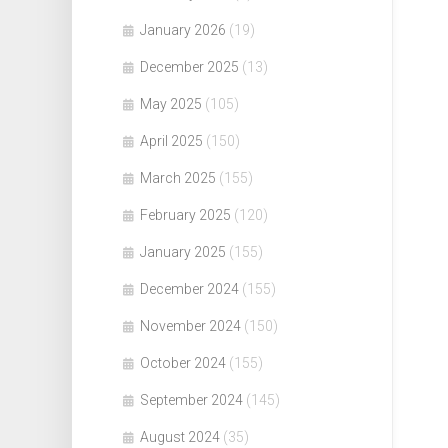
January 2026
(19)
December 2025
(13)
May 2025
(105)
April 2025
(150)
March 2025
(155)
February 2025
(120)
January 2025
(155)
December 2024
(155)
November 2024
(150)
October 2024
(155)
September 2024
(145)
August 2024
(35)