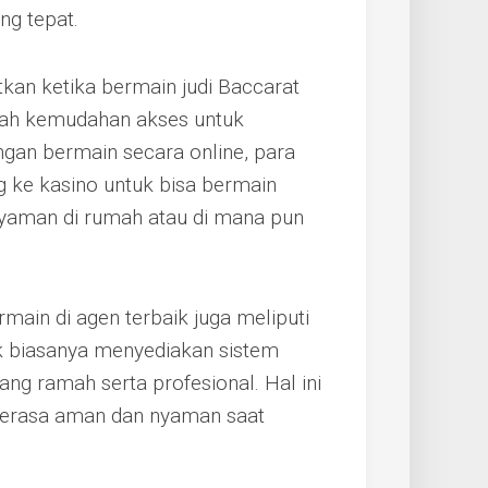
ng tepat.
kan ketika bermain judi Baccarat
dalah kemudahan akses untuk
ngan bermain secara online, para
ng ke kasino untuk bisa bermain
yaman di rumah atau di mana pun
main di agen terbaik juga meliputi
 biasanya menyediakan sistem
ng ramah serta profesional. Hal ini
merasa aman dan nyaman saat