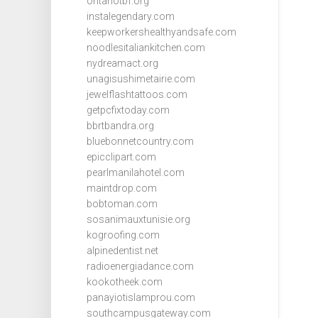
ontariotbf.org
instalegendary.com
keepworkershealthyandsafe.com
noodlesitaliankitchen.com
nydreamact.org
unagisushimetairie.com
jewelflashtattoos.com
getpcfixtoday.com
bbrtbandra.org
bluebonnetcountry.com
epicclipart.com
pearlmanilahotel.com
maintdrop.com
bobtoman.com
sosanimauxtunisie.org
kogroofing.com
alpinedentist.net
radioenergiadance.com
kookotheek.com
panayiotislamprou.com
southcampusgateway.com