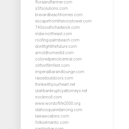
floraandfarmer.com
s3fsolutions.com
brevardbeachhomes.com
escapefromtheivorytower.com
743southchadwick.com
india-northeast.com
roofing-palmbeach.com
dontfightthefuture.com
arnoldhomesltd.com
coloredpencilcentral.com
cliftonfilmfest.com
imperialbarandlounge.com
raisedoutdoors.com
thinkwithyourheart.net
utahbankruptcyattorneys.net
irocknroll.com
www.wordoflife2000.org
idahosquaredancing.com
tawawcabins.com
folksemantic.com
sardosbar.com