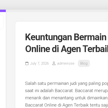
Keuntungan Bermain 
Online di Agen Terbai
July 7, 2026
adminrose
Blog
Salah satu permainan judi yang paling pop
saat ini adalah Baccarat. Baccarat meru
menarik dan menantang untuk dimainkan
Baccarat Online di Agen Terbaik tentu sa