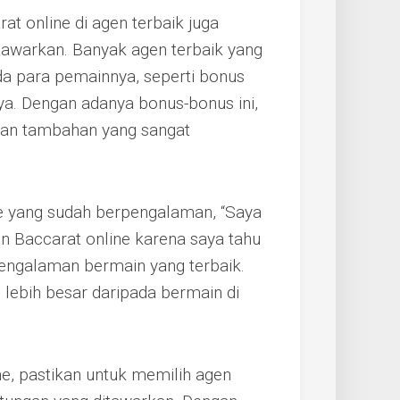
at online di agen terbaik juga
tawarkan. Banyak agen terbaik yang
 para pemainnya, seperti bonus
nya. Dengan adanya bonus-bonus ini,
an tambahan yang sangat
ne yang sudah berpengalaman, “Saya
n Baccarat online karena saya tahu
engalaman bermain yang terbaik.
 lebih besar daripada bermain di
ine, pastikan untuk memilih agen