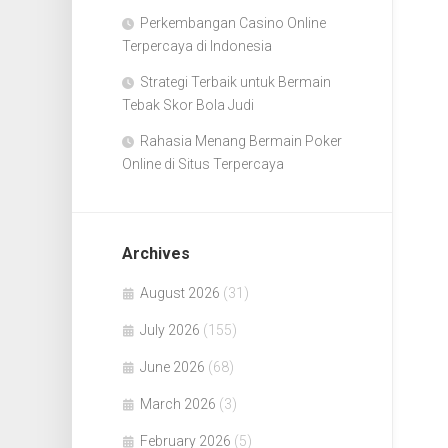
Perkembangan Casino Online
Terpercaya di Indonesia
Strategi Terbaik untuk Bermain
Tebak Skor Bola Judi
Rahasia Menang Bermain Poker
Online di Situs Terpercaya
Archives
August 2026
(31)
July 2026
(155)
June 2026
(68)
March 2026
(3)
February 2026
(5)