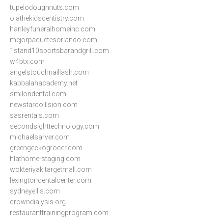
tupelodoughnuts.com
olathekidsdentistry.com
hanleyfuneralhomeinc.com
mejorpaquetesorlando.com
1stand10sportsbarandgrill.com
w4btx.com
angelstouchnaillash.com
kabbalahacademy.net
smilondental.com
newstarcollision.com
sasrentals.com
secondsighttechnology.com
michaelsarver.com
greengeckogrocer.com
hlathome-staging.com
wokteriyakitargetmall.com
lexingtondentalcenter.com
sydneyellis.com
crowndialysis.org
restauranttrainingprogram.com