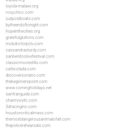
loyola-malawi.org
rosychicc.com
outpostboats.com
bytheendoftonight.com
hopeinthecities.org
gratefulgluttons.com
mobdroforpctv.com
cassandrasturdy.com
sanbenitoolivefestival.com
classicmoviestills.com
cafecolada.com
discoversoriano.com
thebeginnerspoint.com
www.comingholidays.net
sanfranguide.com
charmoryllc.com
3dracinginc.com
houstoncriticalmass.com
themostdangerousanimalofall.com
thepolicerehearsals.com