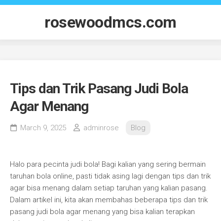
Skip
to
rosewoodmcs.com
content
Tips dan Trik Pasang Judi Bola
Agar Menang
March 9, 2025
adminrose
Blog
Halo para pecinta judi bola! Bagi kalian yang sering bermain
taruhan bola online, pasti tidak asing lagi dengan tips dan trik
agar bisa menang dalam setiap taruhan yang kalian pasang.
Dalam artikel ini, kita akan membahas beberapa tips dan trik
pasang judi bola agar menang yang bisa kalian terapkan