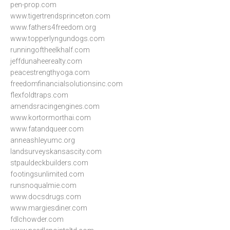
pen-prop.com
www.tigertrendsprinceton.com
www.fathers4freedom.org
www.topperlyngundogs.com
runningoftheelkhalf.com
jeffdunaheerealty.com
peacestrengthyoga.com
freedomfinancialsolutionsinc.com
flexfoldtraps.com
amendsracingengines.com
www.kortormorthai.com
www.fatandqueer.com
anneashleyumc.org
landsurveyskansascity.com
stpauldeckbuilders.com
footingsunlimited.com
runsnoqualmie.com
www.docsdrugs.com
www.margiesdiner.com
fdlchowder.com