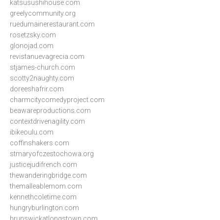
katsusushihouse.com
greelycommunity.org
ruedumainerestaurant.com
rosetzsky.com
glonojad.com
revistanuevagrecia.com
stjames-church.com
scotty2naughty.com
doreeshafrir.com
charmcitycomedyproject.com
beawareproductions.com
contextdrivenagility.com
ibikeoulu.com
coffinshakers.com
stmaryofczestochowa.org
justicejudifrench.com
thewanderingbridge.com
themalleablemom.com
kennethcoletime.com
hungryburlington.com
brunswickatlongstown.com