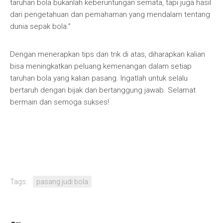
taruhan bola bukanlah keberuntungan semata, tapi juga hasil
dari pengetahuan dan pemahaman yang mendalam tentang
dunia sepak bola.”
Dengan menerapkan tips dan trik di atas, diharapkan kalian
bisa meningkatkan peluang kemenangan dalam setiap
taruhan bola yang kalian pasang. Ingatlah untuk selalu
bertaruh dengan bijak dan bertanggung jawab. Selamat
bermain dan semoga sukses!
Tags:
pasang judi bola