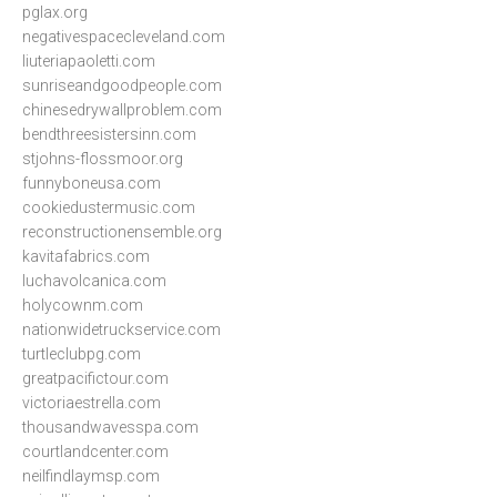
pglax.org
negativespacecleveland.com
liuteriapaoletti.com
sunriseandgoodpeople.com
chinesedrywallproblem.com
bendthreesistersinn.com
stjohns-flossmoor.org
funnyboneusa.com
cookiedustermusic.com
reconstructionensemble.org
kavitafabrics.com
luchavolcanica.com
holycownm.com
nationwidetruckservice.com
turtleclubpg.com
greatpacifictour.com
victoriaestrella.com
thousandwavesspa.com
courtlandcenter.com
neilfindlaymsp.com