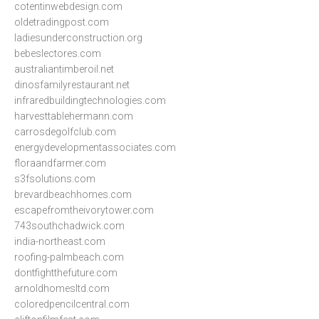
cotentinwebdesign.com
oldetradingpost.com
ladiesunderconstruction.org
bebeslectores.com
australiantimberoil.net
dinosfamilyrestaurant.net
infraredbuildingtechnologies.com
harvesttablehermann.com
carrosdegolfclub.com
energydevelopmentassociates.com
floraandfarmer.com
s3fsolutions.com
brevardbeachhomes.com
escapefromtheivorytower.com
743southchadwick.com
india-northeast.com
roofing-palmbeach.com
dontfightthefuture.com
arnoldhomesltd.com
coloredpencilcentral.com