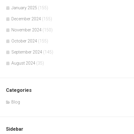
January 2025
(155)
December 2024
(155)
November 2024
(150)
October 2024
(155)
September 2024
(145)
August 2024
(35)
Categories
Blog
Sidebar