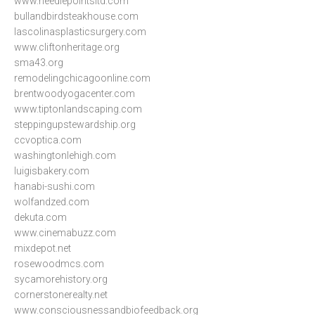
www.needlepointsltd.com
bullandbirdsteakhouse.com
lascolinasplasticsurgery.com
www.cliftonheritage.org
sma43.org
remodelingchicagoonline.com
brentwoodyogacenter.com
www.tiptonlandscaping.com
steppingupstewardship.org
ccvoptica.com
washingtonlehigh.com
luigisbakery.com
hanabi-sushi.com
wolfandzed.com
dekuta.com
www.cinemabuzz.com
mixdepot.net
rosewoodmcs.com
sycamorehistory.org
cornerstonerealty.net
www.consciousnessandbiofeedback.org