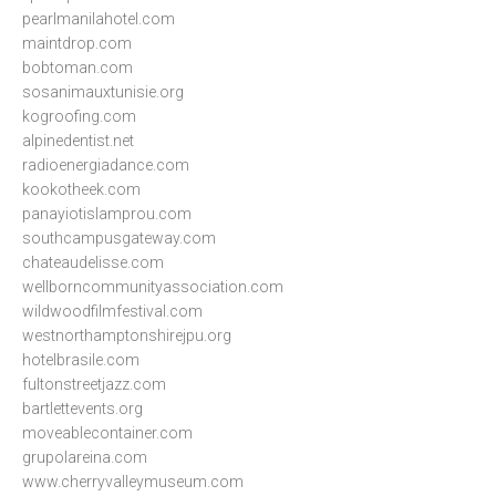
pearlmanilahotel.com
maintdrop.com
bobtoman.com
sosanimauxtunisie.org
kogroofing.com
alpinedentist.net
radioenergiadance.com
kookotheek.com
panayiotislamprou.com
southcampusgateway.com
chateaudelisse.com
wellborncommunityassociation.com
wildwoodfilmfestival.com
westnorthamptonshirejpu.org
hotelbrasile.com
fultonstreetjazz.com
bartlettevents.org
moveablecontainer.com
grupolareina.com
www.cherryvalleymuseum.com