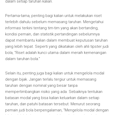
dalam setiap taruhan kalian.
Pertama-tama, penting bagi kalian untuk melakukan riset
terlebih dahulu sebelum memasang taruhan. Mengetahui
informasi terkini tentang tim-tim yang akan bertanding,
kondisi pemain, dan statistik pertandingan sebelumnya
dapat membantu kalian dalam membuat keputusan taruhan
yang lebih tepat. Seperti yang dikatakan oleh ahli tipster judi
bola, “Riset adalah kunci utama dalam meraih kemenangan
dalam taruhan bola.”
Selain itu, penting juga bagi kalian untuk mengelola modal
dengan bijak. Jangan terlalu tergiur untuk memasang
taruhan dengan nominal yang besar tanpa
mempertimbangkan risiko yang ada. Sebaiknya tentukan
batasan modal yang bisa kalian keluarkan dalam setiap
taruhan, dan patuhi batasan tersebut. Menurut seorang
pemain judi bola berpengalaman, “Mengelola modal dengan