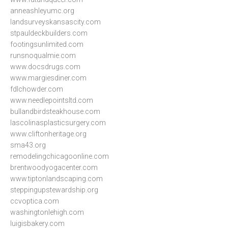
anneashleyumc.org
landsurveyskansascity.com
stpauldeckbuilders.com
footingsunlimited.com
runsnoqualmie.com
www.docsdrugs.com
www.margiesdiner.com
fdlchowder.com
www.needlepointsltd.com
bullandbirdsteakhouse.com
lascolinasplasticsurgery.com
www.cliftonheritage.org
sma43.org
remodelingchicagoonline.com
brentwoodyogacenter.com
www.tiptonlandscaping.com
steppingupstewardship.org
ccvoptica.com
washingtonlehigh.com
luigisbakery.com