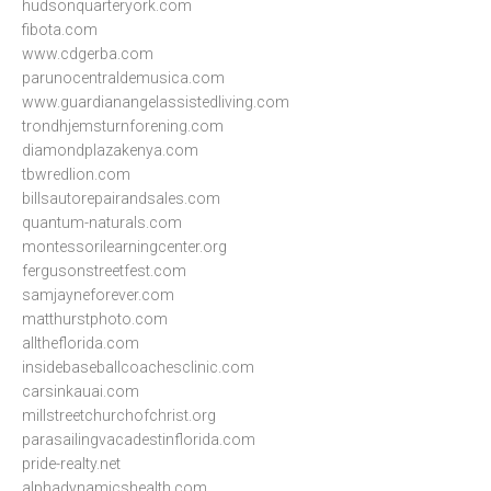
hudsonquarteryork.com
fibota.com
www.cdgerba.com
parunocentraldemusica.com
www.guardianangelassistedliving.com
trondhjemsturnforening.com
diamondplazakenya.com
tbwredlion.com
billsautorepairandsales.com
quantum-naturals.com
montessorilearningcenter.org
fergusonstreetfest.com
samjayneforever.com
matthurstphoto.com
alltheflorida.com
insidebaseballcoachesclinic.com
carsinkauai.com
millstreetchurchofchrist.org
parasailingvacadestinflorida.com
pride-realty.net
alphadynamicshealth.com