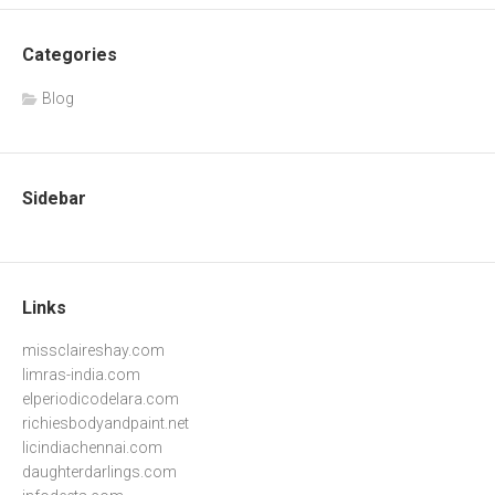
Categories
Blog
Sidebar
Links
missclaireshay.com
limras-india.com
elperiodicodelara.com
richiesbodyandpaint.net
licindiachennai.com
daughterdarlings.com