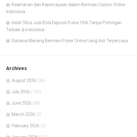
Keamanan dan Kepercayaan dalam Bermain Casino Online
Indonesia
Inilah Situs Judi Bola Deposit Pulsa 10rb Tanpa Potongan
Terbaik di Indonesia
Rahasia Menang Bermain Poker Online Uang Asli Terpercaya
Archives
August 2026
(36)
July 2026
(155)
June 2026
(68)
March 2026
(3)
February 2026
(5)