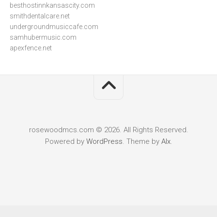
besthostinnkansascity.com
smithdentalcare.net
undergroundmusiccafe.com
samhubermusic.com
apexfence.net
rosewoodmcs.com © 2026. All Rights Reserved.
Powered by
WordPress
. Theme by
Alx
.