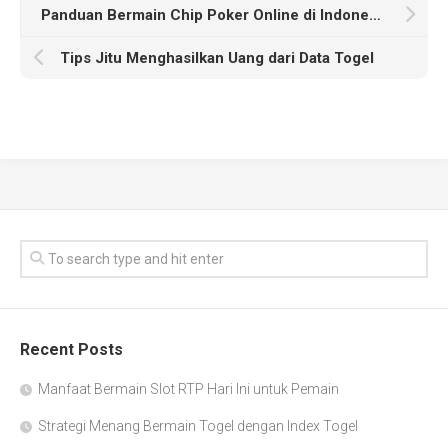
Panduan Bermain Chip Poker Online di Indonesia
Tips Jitu Menghasilkan Uang dari Data Togel
Recent Posts
Manfaat Bermain Slot RTP Hari Ini untuk Pemain
Strategi Menang Bermain Togel dengan Index Togel