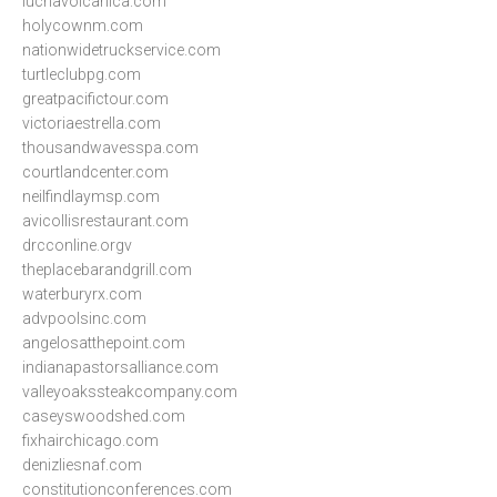
luchavolcanica.com
holycownm.com
nationwidetruckservice.com
turtleclubpg.com
greatpacifictour.com
victoriaestrella.com
thousandwavesspa.com
courtlandcenter.com
neilfindlaymsp.com
avicollisrestaurant.com
drcconline.org
v
theplacebarandgrill.com
waterburyrx.com
advpoolsinc.com
angelosatthepoint.com
indianapastorsalliance.com
valleyoakssteakcompany.com
caseyswoodshed.com
fixhairchicago.com
denizliesnaf.com
constitutionconferences.com