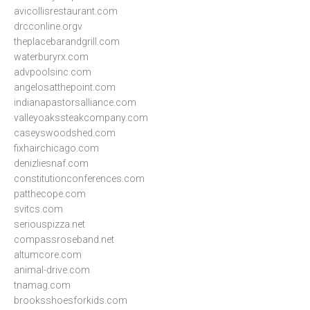
avicollisrestaurant.com
drcconline.org
v
theplacebarandgrill.com
waterburyrx.com
advpoolsinc.com
angelosatthepoint.com
indianapastorsalliance.com
valleyoakssteakcompany.com
caseyswoodshed.com
fixhairchicago.com
denizliesnaf.com
constitutionconferences.com
patthecope.com
svitcs.com
seriouspizza.net
compassroseband.net
altumcore.com
animal-drive.com
tnamag.com
brooksshoesforkids.com