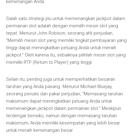
kemenangan Anda.
Salah satu strategi jitu untuk memenangkan jackpot dalam
permainan slot adalah dengan memilih mesin slot yang
tepat. Menurut John Robison, seorang ahli perjudian,
“Memilih mesin slot yang memiliki tingkat pembayaran yang
tinggi dapat meningkatkan peluang Anda untuk meraih
jackpot.” Oleh karena itu, sebaiknya pilihlah mesin slot yang
memiliki RTP (Return to Player) yang tinggi.
Selain itu, penting juga untuk memperhatikan besaran
taruhan yang Anda pasang. Menurut Michael Bluejay,
seorang penulis dan pakar perjudian, “Memasang taruhan
maksimum dapat meningkatkan peluang Anda untuk
memenangkan jackpot dalam permainan slot.” Meskipun
terdengar berisiko, namun dengan memasang taruhan
maksimum, Anda memiliki kesempatan yang lebih besar
untuk meraih kemenangan besar.