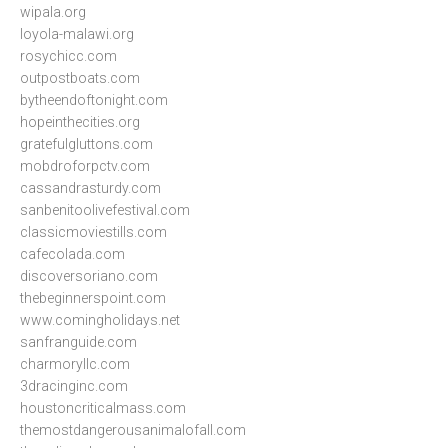
wipala.org
loyola-malawi.org
rosychicc.com
outpostboats.com
bytheendoftonight.com
hopeinthecities.org
gratefulgluttons.com
mobdroforpctv.com
cassandrasturdy.com
sanbenitoolivefestival.com
classicmoviestills.com
cafecolada.com
discoversoriano.com
thebeginnerspoint.com
www.comingholidays.net
sanfranguide.com
charmoryllc.com
3dracinginc.com
houstoncriticalmass.com
themostdangerousanimalofall.com