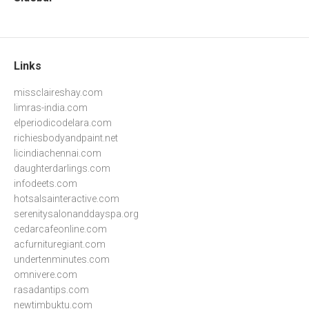
Links
missclaireshay.com
limras-india.com
elperiodicodelara.com
richiesbodyandpaint.net
licindiachennai.com
daughterdarlings.com
infodeets.com
hotsalsainteractive.com
serenitysalonanddayspa.org
cedarcafeonline.com
acfurnituregiant.com
undertenminutes.com
omnivere.com
rasadantips.com
newtimbuktu.com