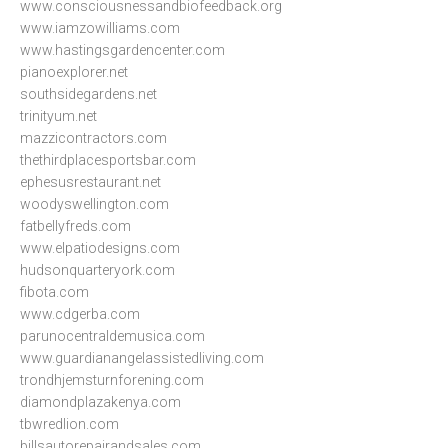
www.consciousnessandbiofeedback.org
www.iamzowilliams.com
www.hastingsgardencenter.com
pianoexplorer.net
southsidegardens.net
trinityum.net
mazzicontractors.com
thethirdplacesportsbar.com
ephesusrestaurant.net
woodyswellington.com
fatbellyfreds.com
www.elpatiodesigns.com
hudsonquarteryork.com
fibota.com
www.cdgerba.com
parunocentraldemusica.com
www.guardianangelassistedliving.com
trondhjemsturnforening.com
diamondplazakenya.com
tbwredlion.com
billsautorepairandsales.com