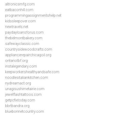
altronicsmfg.com
eatbaconhill.com
programmingassignmentshelp.net
kidssleepover.com
newtravels.net
paydayloansforus.com
thebelmontbakery.com
safewayclassic.com
countrysidewoodcrafts.com
appliancerepairchicagoil.org
ontariotbf.org
instalegendary.com
keepworkershealthyandsafe.com
noodlesitaliankitchen.com
nydreamact.org
unagisushimetairie.com
jewelflashtattoos.com
getpcfixtoday.com
bbrtbandra.org
bluebonnetcountry.com