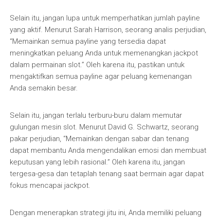
Selain itu, jangan lupa untuk memperhatikan jumlah payline
yang aktif. Menurut Sarah Harrison, seorang analis perjudian,
“Memainkan semua payline yang tersedia dapat
meningkatkan peluang Anda untuk memenangkan jackpot
dalam permainan slot.” Oleh karena itu, pastikan untuk
mengaktifkan semua payline agar peluang kemenangan
Anda semakin besar.
Selain itu, jangan terlalu terburu-buru dalam memutar
gulungan mesin slot. Menurut David G. Schwartz, seorang
pakar perjudian, “Memainkan dengan sabar dan tenang
dapat membantu Anda mengendalikan emosi dan membuat
keputusan yang lebih rasional.” Oleh karena itu, jangan
tergesa-gesa dan tetaplah tenang saat bermain agar dapat
fokus mencapai jackpot.
Dengan menerapkan strategi jitu ini, Anda memiliki peluang