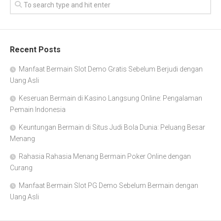
Recent Posts
Manfaat Bermain Slot Demo Gratis Sebelum Berjudi dengan
Uang Asli
Keseruan Bermain di Kasino Langsung Online: Pengalaman
Pemain Indonesia
Keuntungan Bermain di Situs Judi Bola Dunia: Peluang Besar
Menang
Rahasia Rahasia Menang Bermain Poker Online dengan
Curang
Manfaat Bermain Slot PG Demo Sebelum Bermain dengan
Uang Asli