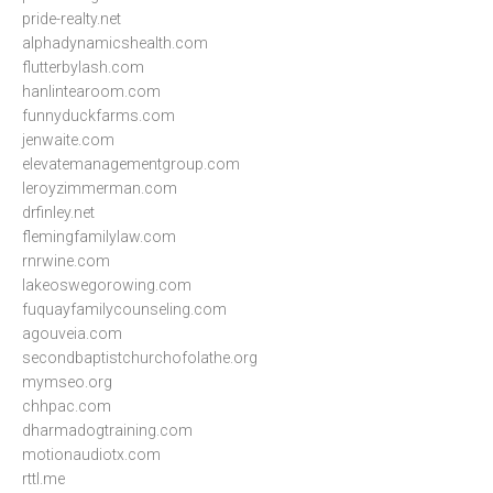
pride-realty.net
alphadynamicshealth.com
flutterbylash.com
hanlintearoom.com
funnyduckfarms.com
jenwaite.com
elevatemanagementgroup.com
leroyzimmerman.com
drfinley.net
flemingfamilylaw.com
rnrwine.com
lakeoswegorowing.com
fuquayfamilycounseling.com
agouveia.com
secondbaptistchurchofolathe.org
mymseo.org
chhpac.com
dharmadogtraining.com
motionaudiotx.com
rttl.me