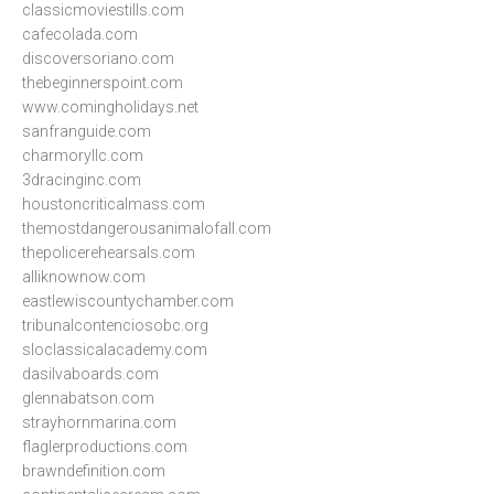
classicmoviestills.com
cafecolada.com
discoversoriano.com
thebeginnerspoint.com
www.comingholidays.net
sanfranguide.com
charmoryllc.com
3dracinginc.com
houstoncriticalmass.com
themostdangerousanimalofall.com
thepolicerehearsals.com
alliknownow.com
eastlewiscountychamber.com
tribunalcontenciosobc.org
sloclassicalacademy.com
dasilvaboards.com
glennabatson.com
strayhornmarina.com
flaglerproductions.com
brawndefinition.com