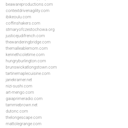
beawareproductions.com
contextdrivenagility.com
ibikeoulu.com
coffinshakers.com
stmaryofczestochowa.org
justicejudifrench.com
thewanderingbridge.com
themalleablemom.com
kennethcoletime.com
hungryburlington.com
brunswickatlongstown.com
tartinemaplecuisine.com
janekramer.net
nizi-sushi.com
art-mengo.com
gaiaprimeradio.com
tammiebrown.net
dutonc.com
thelongescape.com
mattolegrange.com