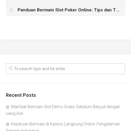
Panduan Bermain Slot Poker Online: Tips dan Trik
Recent Posts
Manfaat Bermain Slot Demo Gratis Sebelum Berjudi dengan
Uang Asli
Keseruan Bermain di Kasino Langsung Online: Pengalaman
Pemain Indonesia