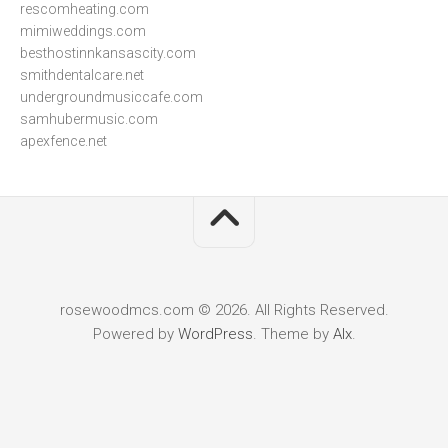
rescomheating.com
mimiweddings.com
besthostinnkansascity.com
smithdentalcare.net
undergroundmusiccafe.com
samhubermusic.com
apexfence.net
rosewoodmcs.com © 2026. All Rights Reserved.
Powered by
WordPress
. Theme by
Alx
.