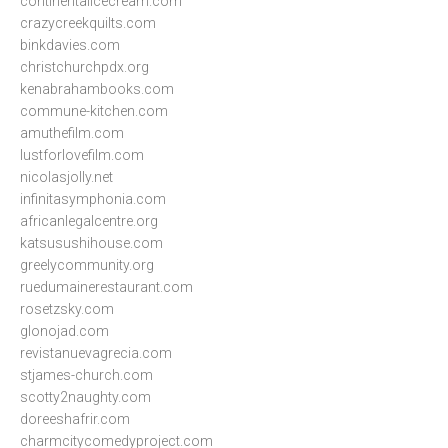
continentalicecream.com
crazycreekquilts.com
binkdavies.com
christchurchpdx.org
kenabrahambooks.com
commune-kitchen.com
amuthefilm.com
lustforlovefilm.com
nicolasjolly.net
infinitasymphonia.com
africanlegalcentre.org
katsusushihouse.com
greelycommunity.org
ruedumainerestaurant.com
rosetzsky.com
glonojad.com
revistanuevagrecia.com
stjames-church.com
scotty2naughty.com
doreeshafrir.com
charmcitycomedyproject.com