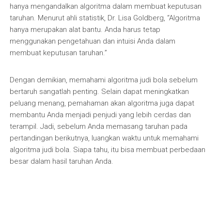
hanya mengandalkan algoritma dalam membuat keputusan
taruhan. Menurut ahli statistik, Dr. Lisa Goldberg, “Algoritma
hanya merupakan alat bantu. Anda harus tetap
menggunakan pengetahuan dan intuisi Anda dalam
membuat keputusan taruhan.”
Dengan demikian, memahami algoritma judi bola sebelum
bertaruh sangatlah penting. Selain dapat meningkatkan
peluang menang, pemahaman akan algoritma juga dapat
membantu Anda menjadi penjudi yang lebih cerdas dan
terampil. Jadi, sebelum Anda memasang taruhan pada
pertandingan berikutnya, luangkan waktu untuk memahami
algoritma judi bola. Siapa tahu, itu bisa membuat perbedaan
besar dalam hasil taruhan Anda.