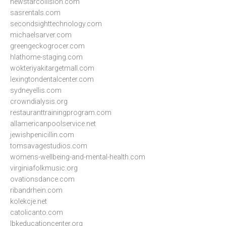
newstarcollision.com
sasrentals.com
secondsighttechnology.com
michaelsarver.com
greengeckogrocer.com
hlathome-staging.com
wokteriyakitargetmall.com
lexingtondentalcenter.com
sydneyellis.com
crowndialysis.org
restauranttrainingprogram.com
allamericanpoolservice.net
jewishpenicillin.com
tomsavagestudios.com
womens-wellbeing-and-mental-health.com
virginiafolkmusic.org
ovationsdance.com
ribandrhein.com
kolekcje.net
catolicanto.com
lbkeducationcenter.org