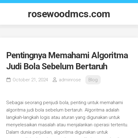
Skip
to
rosewoodmcs.com
content
Pentingnya Memahami Algoritma
Judi Bola Sebelum Bertaruh
October 21, 2024
adminrose
Blog
Sebagai seorang penjudi bola, penting untuk memahami
algoritma judi bola sebelum bertaruh. Algoritma adalah
langkah-langkah logis atau aturan yang digunakan untuk
menyelesaikan masalah atau menjalankan operasi tertentu.
Dalam dunia perjudian, algoritma digunakan untuk