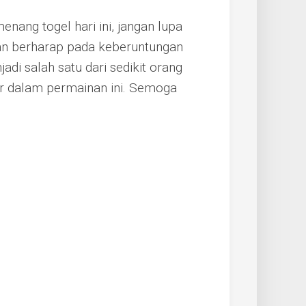
enang togel hari ini, jangan lupa
an berharap pada keberuntungan
di salah satu dari sedikit orang
r dalam permainan ini. Semoga