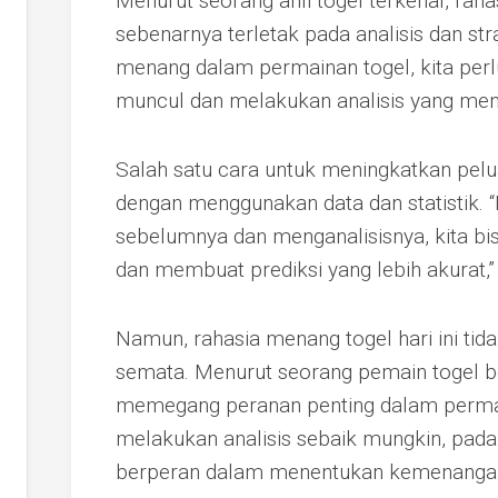
Menurut seorang ahli togel terkenal, raha
sebenarnya terletak pada analisis dan str
menang dalam permainan togel, kita pe
muncul dan melakukan analisis yang menda
Salah satu cara untuk meningkatkan pel
dengan menggunakan data dan statistik.
sebelumnya dan menganalisisnya, kita bi
dan membuat prediksi yang lebih akurat,
Namun, rahasia menang togel hari ini tida
semata. Menurut seorang pemain togel 
memegang peranan penting dalam permain
melakukan analisis sebaik mungkin, pada
berperan dalam menentukan kemenangan k