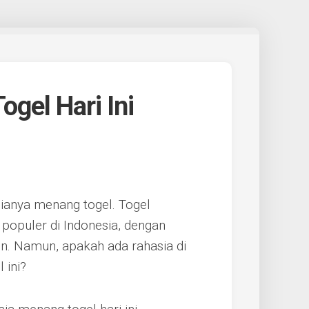
gel Hari Ini
sianya menang togel. Togel
opuler di Indonesia, dengan
n. Namun, apakah ada rahasia di
 ini?