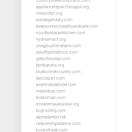
countrysidewoodcrafts.com
appliancerepairchicagoil.org
ontariotbf.org
instalegendary.com
keepworkershealthyandsafe.com
noodlesitaliankitchen.com
nydreamact.org
unagisushimetairie.com
jewelflashtattoos.com
getpcfixtoday.com
bbrtbandra.org
bluebonnetcountry.com
epicclipart.com
pearlmanilahotel.com
maintdrop.com
bobtoman.com
sosanimauxtunisie.org
kogroofing.com
alpinedentist.net
radioenergiadance.com
kookotheek.com