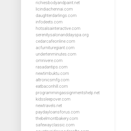
richiesbodyandpaint.net
licindiachennai.com
daughterdarlings.com
infodeets.com
hotsalsainteractive.com
serenitysalonanddayspa.org
cedarcafeonline.com
acfurnituregiant.com
undertenminutes.com
omnivere.com
rasadantips.com
newtimbuktu.com
altronicsmfg.com
eatbaconhill.com
programmingassignmentshelp.net
kidssleepover.com
newtravels.net
paydayloansforus.com
thebelmontbakery.com
safewayclassic.com