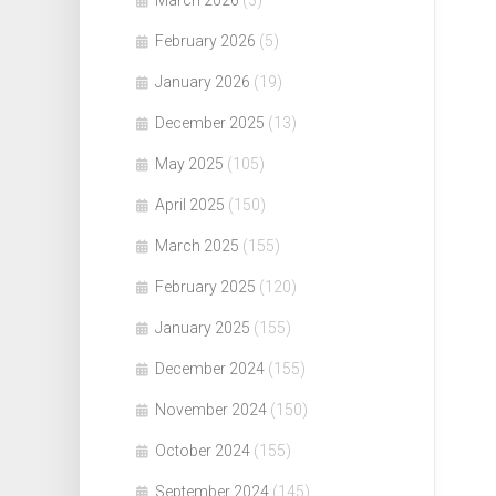
March 2026
(3)
February 2026
(5)
January 2026
(19)
December 2025
(13)
May 2025
(105)
April 2025
(150)
March 2025
(155)
February 2025
(120)
January 2025
(155)
December 2024
(155)
November 2024
(150)
October 2024
(155)
September 2024
(145)