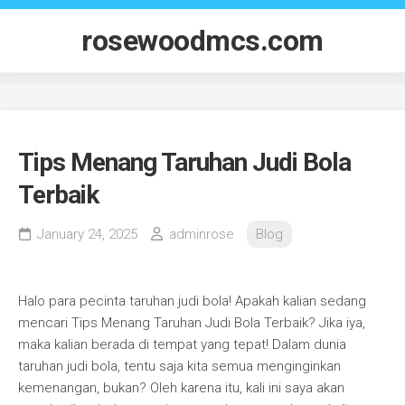
Skip
to
rosewoodmcs.com
content
Tips Menang Taruhan Judi Bola
Terbaik
January 24, 2025
adminrose
Blog
Halo para pecinta taruhan judi bola! Apakah kalian sedang
mencari Tips Menang Taruhan Judi Bola Terbaik? Jika iya,
maka kalian berada di tempat yang tepat! Dalam dunia
taruhan judi bola, tentu saja kita semua menginginkan
kemenangan, bukan? Oleh karena itu, kali ini saya akan