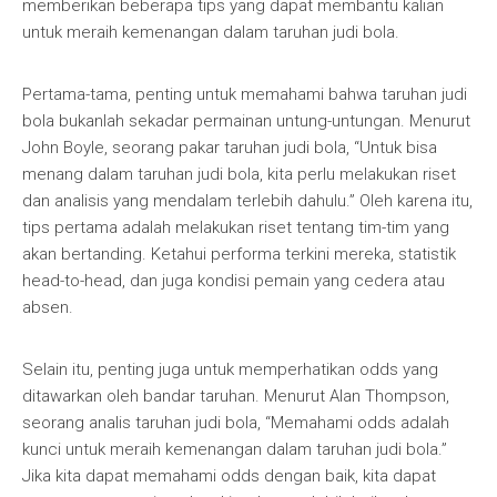
memberikan beberapa tips yang dapat membantu kalian
untuk meraih kemenangan dalam taruhan judi bola.
Pertama-tama, penting untuk memahami bahwa taruhan judi
bola bukanlah sekadar permainan untung-untungan. Menurut
John Boyle, seorang pakar taruhan judi bola, “Untuk bisa
menang dalam taruhan judi bola, kita perlu melakukan riset
dan analisis yang mendalam terlebih dahulu.” Oleh karena itu,
tips pertama adalah melakukan riset tentang tim-tim yang
akan bertanding. Ketahui performa terkini mereka, statistik
head-to-head, dan juga kondisi pemain yang cedera atau
absen.
Selain itu, penting juga untuk memperhatikan odds yang
ditawarkan oleh bandar taruhan. Menurut Alan Thompson,
seorang analis taruhan judi bola, “Memahami odds adalah
kunci untuk meraih kemenangan dalam taruhan judi bola.”
Jika kita dapat memahami odds dengan baik, kita dapat