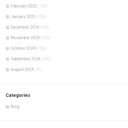
February 2025
(120)
January 2025
(155)
December 2024
(155)
November 2024
(150)
October 2024
(155)
September 2024
(145)
August 2024
(35)
Categories
Blog