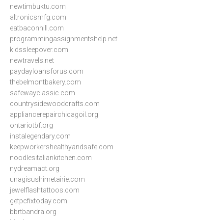
newtimbuktu.com
altronicsmfg.com
eatbaconhill.com
programmingassignmentshelp.net
kidssleepover.com
newtravels.net
paydayloansforus.com
thebelmontbakery.com
safewayclassic.com
countrysidewoodcrafts.com
appliancerepairchicagoil.org
ontariotbf.org
instalegendary.com
keepworkershealthyandsafe.com
noodlesitaliankitchen.com
nydreamact.org
unagisushimetairie.com
jewelflashtattoos.com
getpcfixtoday.com
bbrtbandra.org