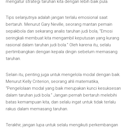
mengatur strategi taruhan kita dengan lebih baik pula.
Tips selanjutnya adalah jangan terlalu emosional saat
bertaruh. Menurut Gary Neville, seorang mantan pemain
sepakbola dan sekarang analis taruhan judi bola, “Emosi
seringkali membuat kita mengambil keputusan yang kurang
rasional dalam taruhan judi bola.” Oleh karena itu, selalu
pertimbangkan dengan kepala dingin sebelum memasang
taruhan.
Selain itu, penting juga untuk mengelola modal dengan baik.
Menurut Kelly Criterion, seorang ahli matematika,
“Pengelolaan modal yang baik merupakan kunci kesuksesan
dalam taruhan judi bola.” Jangan pernah bertaruh melebihi
batas kemampuan kita, dan selalu ingat untuk tidak terlalu
rakus dalam memasang taruhan.
Terakhir, jangan lupa untuk selalu mengikuti perkembangan