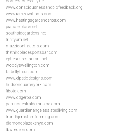
cornerstonerealty.net
www.consciousnessandbiofeedback.org
www.iamzowilliams.com
www.hastingsgardencenter.com
pianoexplorer.net
southsidegardens.net
trinityum.net
mazzicontractors.com
thethirdplacesportsbar.com
ephesusrestaurant.net
woodyswellington.com
fatbellyfreds.com
www.elpatiodesigns.com
hudsonquarteryork.com
fibota.com
www.cdgerba.com
parunocentraldemusica.com
www.guardianangelassistedliving.com
trondhjemsturnforening.com
diamondplazakenya.com
tbwredlion.com