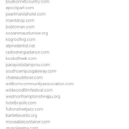
bluebonnetcountry.com
epicclipart.com
pearlmanilahotel.com
maintdrop.com
bobtoman.com
sosanimauxtunisie.org
kogroofing.com
alpinedentist.net
radioenergiadance.com
kookotheek.com
panayiotislamprou.com
southcampusgateway.com
chateaudelisse.com
wellborncommunityassociation.com
wildwoodfilmfestival.com
westnorthamptonshirejpu.org
hotelbrasile.com
fultonstreetjazz.com
bartlettevents.org
moveablecontainer.com
grupolareina.com