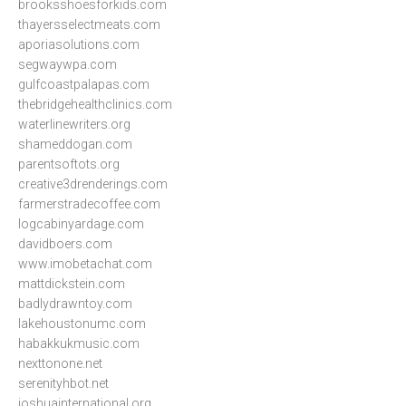
brooksshoesforkids.com
thayersselectmeats.com
aporiasolutions.com
segwaywpa.com
gulfcoastpalapas.com
thebridgehealthclinics.com
waterlinewriters.org
shameddogan.com
parentsoftots.org
creative3drenderings.com
farmerstradecoffee.com
logcabinyardage.com
davidboers.com
www.imobetachat.com
mattdickstein.com
badlydrawntoy.com
lakehoustonumc.com
habakkukmusic.com
nexttonone.net
serenityhbot.net
joshuainternational.org