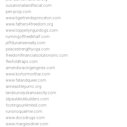
susansnailandfacial.com
pen-prop.com
www.tigertrendsprinceton.com
www.fathers4freedom.org
www.topperlyngundogs.com
runningoftheelkhalf.com
jeffdunaheerealty.com
peacestrengthyoga.com
freedomfinancialsolutionsinc.com
flexfoldtraps.com
amendsracingengines.com
www.kortormorthai.com
www.fatandqueer.com
anneashleyumc.org
landsurveyskansascity.com
stpauldeckbuilders.com
footingsunlimited.com
runsnoqualmie.com
www.docsdrugs.com
www.margiesdiner.com