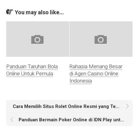
You may also like...
Panduan Taruhan Bola
Rahasia Menang Besar
Online Untuk Pemula
di Agen Casino Online
Indonesia
Cara Memilih Situs Rolet Online Resmi yang Terpercaya
Panduan Bermain Poker Online di IDN Play untuk Pemula