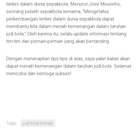
terkini dalam dunia sepakbola. Menurut Jose Mourinho,
seorang pelatih sepakbola ternama, “Mengetahui
perkembangan terkini dalam dunia sepakbola dapat
membantu kita dalam meraih kemenangan dalam taruhan
judi bola.” Oleh karena itu, selalu update informasi tentang
tim-tim dan pemain-pemain yang akan bertanding.
Dengan menerapkan tips-tips di atas, saya yakin kalian akan
dapat meraih kemenangan dalam taruhan judi bola. Selamat
mencoba dan semoga sukses!
Tags:
judi bola terbaik