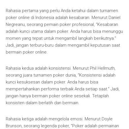
Rahasia pertama yang perlu Anda ketahui dalam turnamen
poker online di Indonesia adalah kesabaran. Menurut Daniel
Negreanu, seorang pemain poker profesional, “Kesabaran
adalah kunci utama dalam poker. Anda harus bisa menunggu
momen yang tepat untuk mengambil langkah berikutnya.”
Jadi, jangan terburu-buru dalam mengambil keputusan saat
bermain poker online.
Rahasia kedua adalah konsistensi. Menurut Phil Hellmuth,
seorang juara turnamen poker dunia, “Konsistensi adalah
kunci kesuksesan dalam poker. Anda harus bisa
mempertahankan performa terbaik Anda setiap saat.” Jadi,
jangan hanya bermain poker online sesekali. Tetaplah
konsisten dalam berlatih dan bermain.
Rahasia ketiga adalah mengelola emosi. Menurut Doyle
Brunson, seorang legenda poker, “Poker adalah permainan