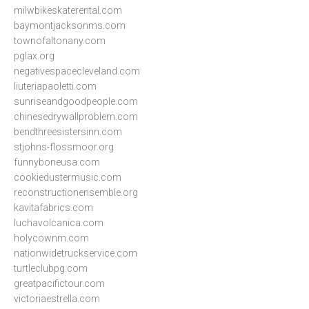
milwbikeskaterental.com
baymontjacksonms.com
townofaltonany.com
pglax.org
negativespacecleveland.com
liuteriapaoletti.com
sunriseandgoodpeople.com
chinesedrywallproblem.com
bendthreesistersinn.com
stjohns-flossmoor.org
funnyboneusa.com
cookiedustermusic.com
reconstructionensemble.org
kavitafabrics.com
luchavolcanica.com
holycownm.com
nationwidetruckservice.com
turtleclubpg.com
greatpacifictour.com
victoriaestrella.com