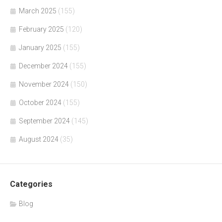
March 2025
(155)
February 2025
(120)
January 2025
(155)
December 2024
(155)
November 2024
(150)
October 2024
(155)
September 2024
(145)
August 2024
(35)
Categories
Blog