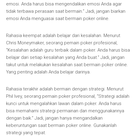
emosi. Anda harus bisa mengendalikan emosi Anda agar
tidak terbawa perasaan saat bermain.” Jadi, jangan biarkan
emosi Anda menguasai saat bermain poker online.
Rahasia keempat adalah belajar dari kesalahan. Menurut
Chris Moneymaker, seorang pemain poker profesional,
“Kesalahan adalah guru terbaik dalam poker. Anda harus bisa
belajar dari setiap kesalahan yang Anda buat.” Jadi, jangan
takut untuk melakukan kesalahan saat bermain poker online.
Yang penting adalah Anda belajar darinya.
Rahasia terakhir adalah bermain dengan strategi. Menurut
Phil Ivey, seorang pemain poker profesional, “Strategi adalah
kunci untuk mengalahkan lawan dalam poker. Anda harus
bisa memahami strategi permainan dan menggunakannya
dengan baik.” Jadi, jangan hanya mengandalkan
keberuntungan saat bermain poker online. Gunakanlah
strategi yang tepat.