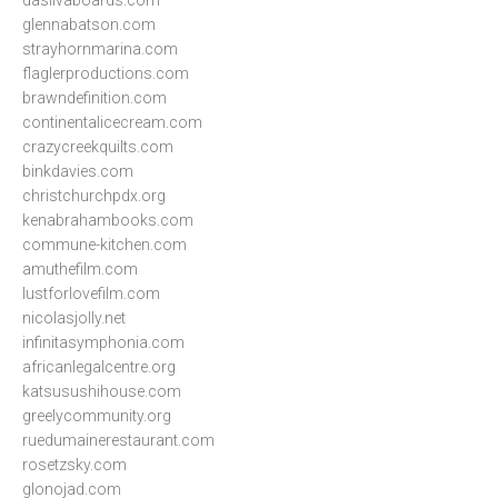
dasilvaboards.com
glennabatson.com
strayhornmarina.com
flaglerproductions.com
brawndefinition.com
continentalicecream.com
crazycreekquilts.com
binkdavies.com
christchurchpdx.org
kenabrahambooks.com
commune-kitchen.com
amuthefilm.com
lustforlovefilm.com
nicolasjolly.net
infinitasymphonia.com
africanlegalcentre.org
katsusushihouse.com
greelycommunity.org
ruedumainerestaurant.com
rosetzsky.com
glonojad.com