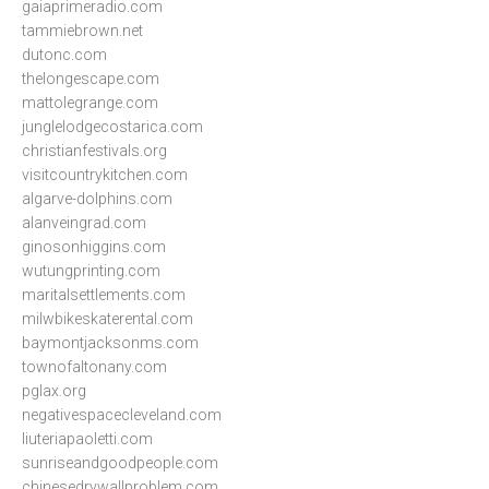
gaiaprimeradio.com
tammiebrown.net
dutonc.com
thelongescape.com
mattolegrange.com
junglelodgecostarica.com
christianfestivals.org
visitcountrykitchen.com
algarve-dolphins.com
alanveingrad.com
ginosonhiggins.com
wutungprinting.com
maritalsettlements.com
milwbikeskaterental.com
baymontjacksonms.com
townofaltonany.com
pglax.org
negativespacecleveland.com
liuteriapaoletti.com
sunriseandgoodpeople.com
chinesedrywallproblem.com