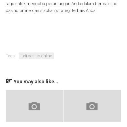
ragu untuk mencoba peruntungan Anda dalam bermain judi
casino online dan siapkan strategi terbaik Anda!
Tags:
judi casino online
You may also like...