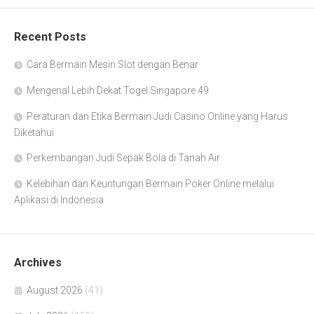
Recent Posts
Cara Bermain Mesin Slot dengan Benar
Mengenal Lebih Dekat Togel Singapore 49
Peraturan dan Etika Bermain Judi Casino Online yang Harus
Diketahui
Perkembangan Judi Sepak Bola di Tanah Air
Kelebihan dan Keuntungan Bermain Poker Online melalui
Aplikasi di Indonesia
Archives
August 2026
(41)