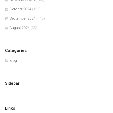
October 2024
(155)
September 2024
(145)
August 2024
(35)
Categories
Blog
Sidebar
Links