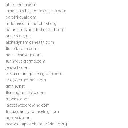
alltheflorida.com
insidebaseballcoachesclinic.com
carsinkauai.com
millstreetchurchofchrist.org
parasailingvacadestinflorida.com
pride-realty.net
alphadynamicshealth.com
flutterbylash.com
hanlintearoom.com
funnyduckfarms.com
jenwaite.com
elevatemanagementgroup.com
leroyzimmerman.com
drfinley.net
flemingfamilylaw.com
rnrwine.com
lakeoswegorowing.com
fuquayfamilycounseling.com
agouveia.com
secondbaptistchurchofolathe.org