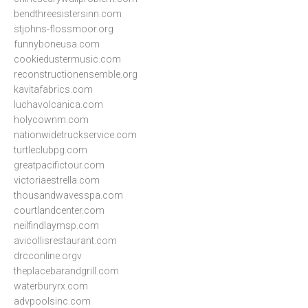
bendthreesistersinn.com
stjohns-flossmoor.org
funnyboneusa.com
cookiedustermusic.com
reconstructionensemble.org
kavitafabrics.com
luchavolcanica.com
holycownm.com
nationwidetruckservice.com
turtleclubpg.com
greatpacifictour.com
victoriaestrella.com
thousandwavesspa.com
courtlandcenter.com
neilfindlaymsp.com
avicollisrestaurant.com
drcconline.org
v
theplacebarandgrill.com
waterburyrx.com
advpoolsinc.com