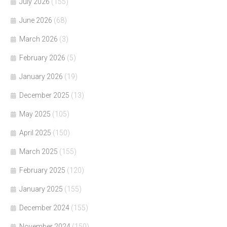
July 2026
(155)
June 2026
(68)
March 2026
(3)
February 2026
(5)
January 2026
(19)
December 2025
(13)
May 2025
(105)
April 2025
(150)
March 2025
(155)
February 2025
(120)
January 2025
(155)
December 2024
(155)
November 2024
(150)