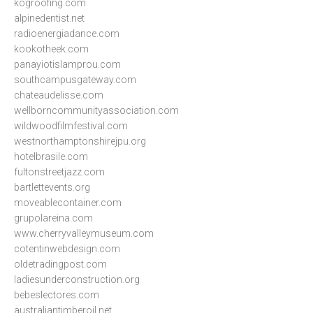
kogroofing.com
alpinedentist.net
radioenergiadance.com
kookotheek.com
panayiotislamprou.com
southcampusgateway.com
chateaudelisse.com
wellborncommunityassociation.com
wildwoodfilmfestival.com
westnorthamptonshirejpu.org
hotelbrasile.com
fultonstreetjazz.com
bartlettevents.org
moveablecontainer.com
grupolareina.com
www.cherryvalleymuseum.com
cotentinwebdesign.com
oldetradingpost.com
ladiesunderconstruction.org
bebeslectores.com
australiantimberoil.net