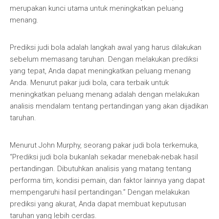
merupakan kunci utama untuk meningkatkan peluang
menang.
Prediksi judi bola adalah langkah awal yang harus dilakukan
sebelum memasang taruhan. Dengan melakukan prediksi
yang tepat, Anda dapat meningkatkan peluang menang
Anda. Menurut pakar judi bola, cara terbaik untuk
meningkatkan peluang menang adalah dengan melakukan
analisis mendalam tentang pertandingan yang akan dijadikan
taruhan.
Menurut John Murphy, seorang pakar judi bola terkemuka,
“Prediksi judi bola bukanlah sekadar menebak-nebak hasil
pertandingan. Dibutuhkan analisis yang matang tentang
performa tim, kondisi pemain, dan faktor lainnya yang dapat
mempengaruhi hasil pertandingan.” Dengan melakukan
prediksi yang akurat, Anda dapat membuat keputusan
taruhan yang lebih cerdas.