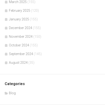
March 2025
(155)
February 2025
(120)
January 2025
(155)
December 2024
(155)
November 2024
(150)
October 2024
(155)
September 2024
(145)
August 2024
(35)
Categories
Blog