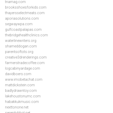
tnamag.com
brooksshoesforkids.com
thayersselectmeats.com
aporiasolutions.com
segwaywpa.com
gulfcoastpalapas.com
thebridgehealthclinics.com
waterlinewriters.org
shameddogan.com
parentsoftots.org
creative3drenderings.com
farmerstradecoffee.com
logcabinyardage.com
davidboers.com
www.imobetachat.com
mattdickstein.com
badlydrawntoy.com
lakehoustonumc.com
habakkukmusic.com
nexttonone.net
serenityhbot.net