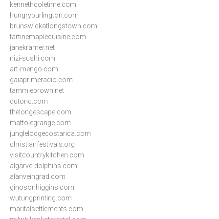
kennethcoletime.com
hungryburlington.com
brunswickatlongstown.com
tartinemaplecuisine.com
janekramer.net
nizi-sushi.com
art-mengo.com
gaiaprimeradio.com
tammiebrown.net
dutonc.com
thelongescape.com
mattolegrange.com
junglelodgecostarica.com
christianfestivals.org
visitcountrykitchen.com
algarve-dolphins.com
alanveingrad.com
ginosonhiggins.com
wutungprinting.com
maritalsettlements.com