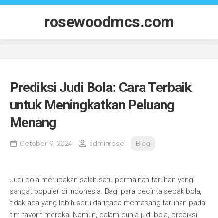
Skip
to
rosewoodmcs.com
content
Prediksi Judi Bola: Cara Terbaik
untuk Meningkatkan Peluang
Menang
October 9, 2024
adminrose
Blog
Judi bola merupakan salah satu permainan taruhan yang
sangat populer di Indonesia. Bagi para pecinta sepak bola,
tidak ada yang lebih seru daripada memasang taruhan pada
tim favorit mereka. Namun, dalam dunia judi bola, prediksi