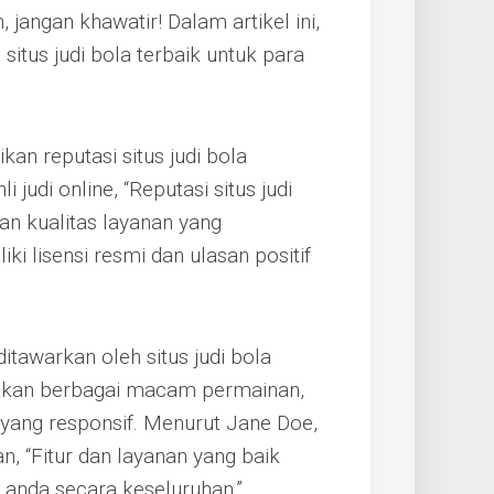
angan khawatir! Dalam artikel ini,
tus judi bola terbaik untuk para
an reputasi situs judi bola
 judi online, “Reputasi situs judi
an kualitas layanan yang
iki lisensi resmi dan ulasan positif
ditawarkan oleh situs judi bola
diakan berbagai macam permainan,
yang responsif. Menurut Jane Doe,
, “Fitur dan layanan yang baik
anda secara keseluruhan.”