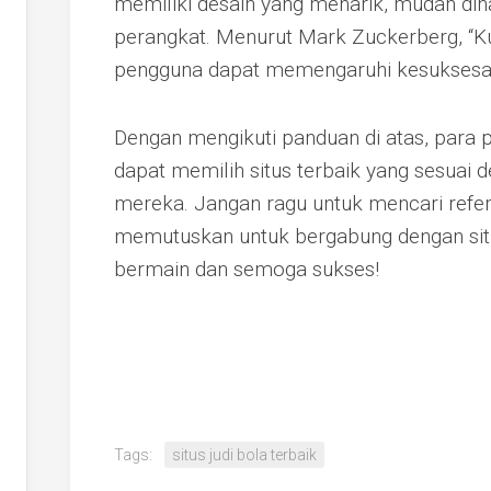
memiliki desain yang menarik, mudah dina
perangkat. Menurut Mark Zuckerberg, “K
pengguna dapat memengaruhi kesuksesan s
Dengan mengikuti panduan di atas, para p
dapat memilih situs terbaik yang sesuai 
mereka. Jangan ragu untuk mencari refe
memutuskan untuk bergabung dengan situs
bermain dan semoga sukses!
Tags:
situs judi bola terbaik