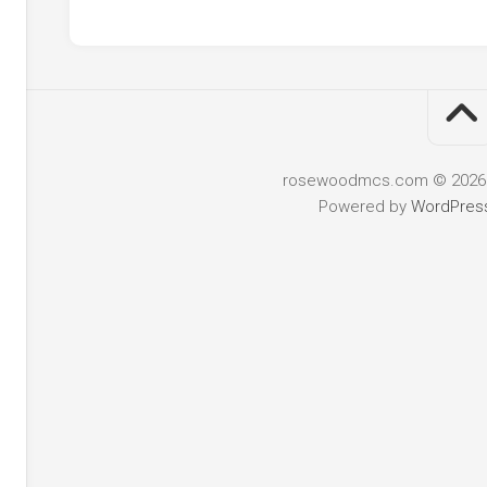
rosewoodmcs.com © 2026. A
Powered by
WordPres