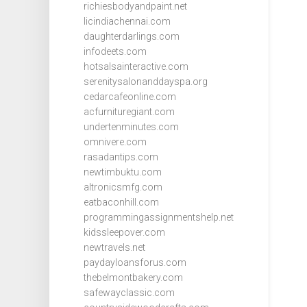
richiesbodyandpaint.net
licindiachennai.com
daughterdarlings.com
infodeets.com
hotsalsainteractive.com
serenitysalonanddayspa.org
cedarcafeonline.com
acfurnituregiant.com
undertenminutes.com
omnivere.com
rasadantips.com
newtimbuktu.com
altronicsmfg.com
eatbaconhill.com
programmingassignmentshelp.net
kidssleepover.com
newtravels.net
paydayloansforus.com
thebelmontbakery.com
safewayclassic.com