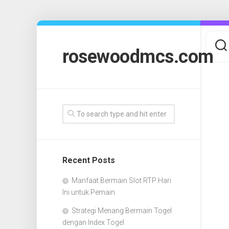
Skip
to
content
rosewoodmcs.com
Recent Posts
Manfaat Bermain Slot RTP Hari
Ini untuk Pemain
Strategi Menang Bermain Togel
dengan Index Togel