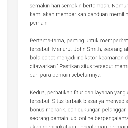
semakin hari semakin bertambah. Namun, j
kami akan memberikan panduan memilih si
pemain.
Pertama-tama, penting untuk memperhatik
tersebut. Menurut John Smith, seorang ahli
bola dapat menjadi indikator keamanan d
ditawarkan.” Pastikan situs tersebut memil
dari para pemain sebelumnya.
Kedua, perhatikan fitur dan layanan yang 
tersebut. Situs terbaik biasanya menye
bonus menarik, dan dukungan pelanggan 
seorang pemain judi online berpengalaman
akan meningkatkan pengalaman bermain 