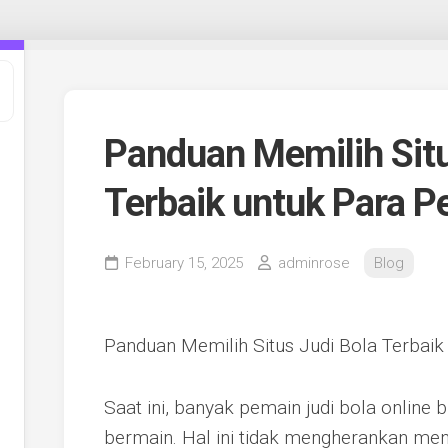
Panduan Memilih Situ
Terbaik untuk Para 
February 15, 2025
adminrose
Blog
Panduan Memilih Situs Judi Bola Terbai
Saat ini, banyak pemain judi bola online 
bermain. Hal ini tidak mengherankan meng