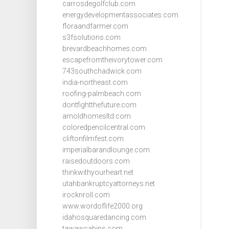
carrosdegolfclub.com
energydevelopmentassociates.com
floraandfarmer.com
s3fsolutions.com
brevardbeachhomes.com
escapefromtheivorytower.com
743southchadwick.com
india-northeast.com
roofing-palmbeach.com
dontfightthefuture.com
arnoldhomesltd.com
coloredpencilcentral.com
cliftonfilmfest.com
imperialbarandlounge.com
raisedoutdoors.com
thinkwithyourheart.net
utahbankruptcyattorneys.net
irocknroll.com
www.wordoflife2000.org
idahosquaredancing.com
tawawcabins.com