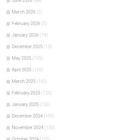
June 2026
(68)
March 2026
(3)
February 2026
(5)
January 2026
(19)
December 2025
(13)
May 2025
(105)
April 2025
(150)
March 2025
(155)
February 2025
(120)
January 2025
(155)
December 2024
(155)
November 2024
(150)
October 2024
(155)