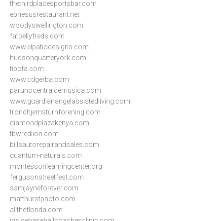
thethirdplacesportsbar.com
ephesusrestaurant.net
woodyswellington.com
fatbellyfreds.com
www.elpatiodesigns.com
hudsonquarteryork.com
fibota.com
www.cdgerba.com
parunocentraldemusica.com
www.guardianangelassistedliving.com
trondhjemsturnforening.com
diamondplazakenya.com
tbwredlion.com
billsautorepairandsales.com
quantum-naturals.com
montessorilearningcenter.org
fergusonstreetfest.com
samjayneforever.com
matthurstphoto.com
alltheflorida.com
insidebaseballcoachesclinic.com