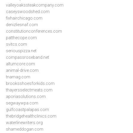
valleyoakssteakcompany.com
caseyswoodshed.com
fixhairchicago.com
denizliesnaf.com
constitutionconferences.com
patthecope.com
svitcs.com
seriouspizza.net
compassroseband.net
altumcore.com
animal-drive.com
tnamag.com
brooksshoesforkids.com
thayersselectmeats.com
aporiasolutions.com
segwaywpa.com
gulfcoastpalapas.com
thebridgehealthclinics.com
waterlinewriters.org
shameddogan.com