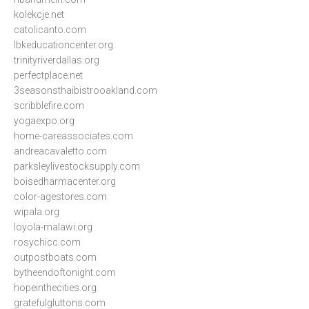
kolekcje.net
catolicanto.com
lbkeducationcenter.org
trinityriverdallas.org
perfectplace.net
3seasonsthaibistrooakland.com
scribblefire.com
yogaexpo.org
home-careassociates.com
andreacavaletto.com
parksleylivestocksupply.com
boisedharmacenter.org
color-agestores.com
wipala.org
loyola-malawi.org
rosychicc.com
outpostboats.com
bytheendoftonight.com
hopeinthecities.org
gratefulgluttons.com