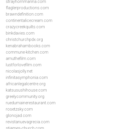
strayhornmarina.com
flaglerproductions.com
brawndefinition.com
continentalicecream.com
crazycreekquilts.com
binkdavies.com
christchurchpdx.org
kenabrahambooks.com
commune-kitchen.com
amuthefilm.com
lustforlovefilm.com
nicolasjolly.net
infinitasymphonia.com
africanlegalcentre.org
katsusushihouse.com
greelycommunity.org
ruedumainerestaurant.com
rosetzsky.com
glonojad.com
revistanuevagrecia.com
stjames-church.com