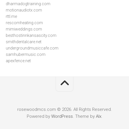
dharmadogtraining.com
motionaudiotx.com
rttl.me
rescomheating.com
mimiweddings.com
besthostinnkansascity.com
smithdentalcare.net
undergroundmusiccafe.com
samhubermusic.com
apexfence.net
rosewoodmcs.com © 2026. All Rights Reserved.
Powered by
WordPress
. Theme by
Alx
.