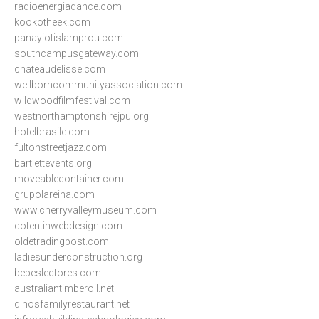
radioenergiadance.com
kookotheek.com
panayiotislamprou.com
southcampusgateway.com
chateaudelisse.com
wellborncommunityassociation.com
wildwoodfilmfestival.com
westnorthamptonshirejpu.org
hotelbrasile.com
fultonstreetjazz.com
bartlettevents.org
moveablecontainer.com
grupolareina.com
www.cherryvalleymuseum.com
cotentinwebdesign.com
oldetradingpost.com
ladiesunderconstruction.org
bebeslectores.com
australiantimberoil.net
dinosfamilyrestaurant.net