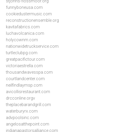
stjohns-flossmoor.org
funnyboneusa.com
cookiedustermusic.com
reconstructionensemble.org
kavitafabrics.com
luchavolcanica.com
holycownm.com
nationwidetruckservice.com
turtleclubpg.com
greatpacifictour.com
victoriaestrella.com
thousandwavesspa.com
courtlandcenter.com
neilfindlaymsp.com
avicollisrestaurant.com
drcconline.org
v
theplacebarandgrill.com
waterburyrx.com
advpoolsinc.com
angelosatthepoint.com
indianapastorsalliance.com