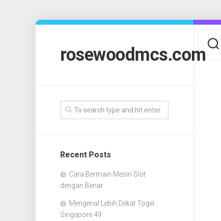
Skip
to
content
rosewoodmcs.com
Recent Posts
Cara Bermain Mesin Slot
dengan Benar
Mengenal Lebih Dekat Togel
Singapore 49