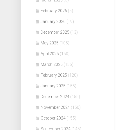
March 2026
(3)
February 2026
(5)
January 2026
(19)
December 2025
(13)
May 2025
(105)
April 2025
(150)
March 2025
(155)
February 2025
(120)
January 2025
(155)
December 2024
(155)
November 2024
(150)
October 2024
(155)
September 2024
(145)