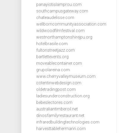
panayiotislamprou.com
southcampusgateway.com
chateaudelisse.com
wellborncommunityassociation.com
wildwoodfilmfestival.com
westnorthamptonshirejpu.org
hotelbrasile.com
fultonstreetjazz.com
bartlettevents.org
moveablecontainer.com
grupolareina.com
www.cherryvalleymuseum.com
cotentinwebdesign.com
oldetradingpost.com
ladiesunderconstruction.org
bebeslectores.com
australiantimberoil.net
dinosfamilyrestaurant.net
infraredbuildingtechnologies.com
harvesttablehermann.com