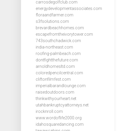
carrosdegolfclub.com
energydevelopmentassociates.com
floraandfarmer.com
s3fsolutions.com
brevardbeachhomes.com
escapefromtheivorytower.com
743southchadwick.com
india-northeast.com
roofing-palmbeach.com
dontfightthefuture.com
arnoldhomesltd.com
coloredpencilcentral.com
cliftonfilmfest.com
imperialbarandlounge.com
raisedoutdoors.com
thinkwithyourheart.net
utahbankruptcyattorneys.net
irocknroll.com
www.wordoflife2000.org
idahosquaredancing.com
tawawcabins.com