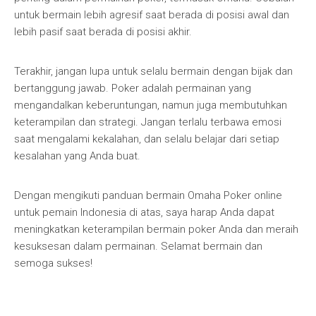
untuk bermain lebih agresif saat berada di posisi awal dan
lebih pasif saat berada di posisi akhir.
Terakhir, jangan lupa untuk selalu bermain dengan bijak dan
bertanggung jawab. Poker adalah permainan yang
mengandalkan keberuntungan, namun juga membutuhkan
keterampilan dan strategi. Jangan terlalu terbawa emosi
saat mengalami kekalahan, dan selalu belajar dari setiap
kesalahan yang Anda buat.
Dengan mengikuti panduan bermain Omaha Poker online
untuk pemain Indonesia di atas, saya harap Anda dapat
meningkatkan keterampilan bermain poker Anda dan meraih
kesuksesan dalam permainan. Selamat bermain dan
semoga sukses!