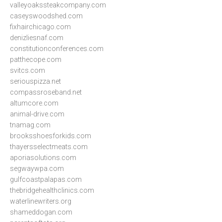
valleyoakssteakcompany.com
caseyswoodshed.com
fixhairchicago.com
denizliesnaf.com
constitutionconferences.com
patthecope.com
svitcs.com
seriouspizza.net
compassroseband.net
altumcore.com
animal-drive.com
tnamag.com
brooksshoesforkids.com
thayersselectmeats.com
aporiasolutions.com
segwaywpa.com
gulfcoastpalapas.com
thebridgehealthclinics.com
waterlinewriters.org
shameddogan.com