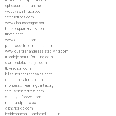
thethirdplacesportsbar.com
ephesusrestaurant.net
woodyswellington.com
fatbellyfreds.com
www.elpatiodesigns.com
hudsonquarteryork.com
fibota.com
www.cdgerba.com
parunocentraldemusica.com
www.guardianangelassistedliving.com
trondhjemsturnforening.com
diamondplazakenya.com
tbwredlion.com
billsautorepairandsales.com
quantum-naturals.com
montessorilearningcenter.org
fergusonstreetfest.com
samjayneforever.com
matthurstphoto.com
alltheflorida.com
insidebaseballcoachesclinic.com