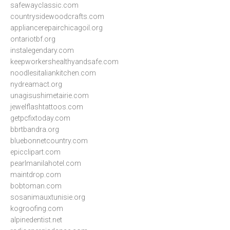
safewayclassic.com
countrysidewoodcrafts.com
appliancerepairchicagoil.org
ontariotbf.org
instalegendary.com
keepworkershealthyandsafe.com
noodlesitaliankitchen.com
nydreamact.org
unagisushimetairie.com
jewelflashtattoos.com
getpcfixtoday.com
bbrtbandra.org
bluebonnetcountry.com
epicclipart.com
pearlmanilahotel.com
maintdrop.com
bobtoman.com
sosanimauxtunisie.org
kogroofing.com
alpinedentist.net