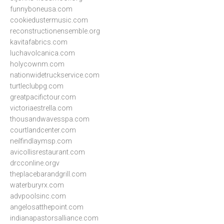
funnyboneusa.com
cookiedustermusic.com
reconstructionensemble.org
kavitafabrics.com
luchavolcanica.com
holycownm.com
nationwidetruckservice.com
turtleclubpg.com
greatpacifictour.com
victoriaestrella.com
thousandwavesspa.com
courtlandcenter.com
neilfindlaymsp.com
avicollisrestaurant.com
drcconline.org
v
theplacebarandgrill.com
waterburyrx.com
advpoolsinc.com
angelosatthepoint.com
indianapastorsalliance.com