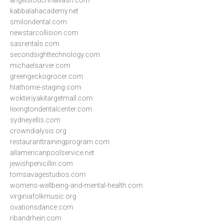
angelstouchnaillash.com
kabbalahacademy.net
smilondental.com
newstarcollision.com
sasrentals.com
secondsighttechnology.com
michaelsarver.com
greengeckogrocer.com
hlathome-staging.com
wokteriyakitargetmall.com
lexingtondentalcenter.com
sydneyellis.com
crowndialysis.org
restauranttrainingprogram.com
allamericanpoolservice.net
jewishpenicillin.com
tomsavagestudios.com
womens-wellbeing-and-mental-health.com
virginiafolkmusic.org
ovationsdance.com
ribandrhein.com