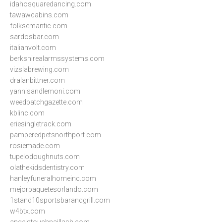
idahosquaredancing.com
tawawcabins.com
folksemantic.com
sardosbar.com
italianvolt.com
berkshirealarmssystems.com
vizslabrewing.com
dralanbittner.com
yannisandlemoni.com
weedpatchgazette.com
kblinc.com
eriesingletrack.com
pamperedpetsnorthport.com
rosiemade.com
tupelodoughnuts.com
olathekidsdentistry.com
hanleyfuneralhomeinc.com
mejorpaquetesorlando.com
1stand10sportsbarandgrill.com
w4btx.com