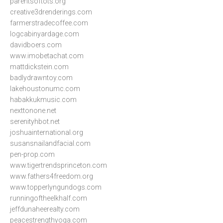
parentsoftots.org
creative3drenderings.com
farmerstradecoffee.com
logcabinyardage.com
davidboers.com
www.imobetachat.com
mattdickstein.com
badlydrawntoy.com
lakehoustonumc.com
habakkukmusic.com
nexttonone.net
serenityhbot.net
joshuainternational.org
susansnailandfacial.com
pen-prop.com
www.tigertrendsprinceton.com
www.fathers4freedom.org
www.topperlyngundogs.com
runningoftheelkhalf.com
jeffdunaheerealty.com
peacestrengthyoga.com