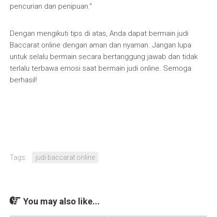
pencurian dan penipuan.”
Dengan mengikuti tips di atas, Anda dapat bermain judi
Baccarat online dengan aman dan nyaman. Jangan lupa
untuk selalu bermain secara bertanggung jawab dan tidak
terlalu terbawa emosi saat bermain judi online. Semoga
berhasil!
Tags:
judi baccarat online
You may also like...