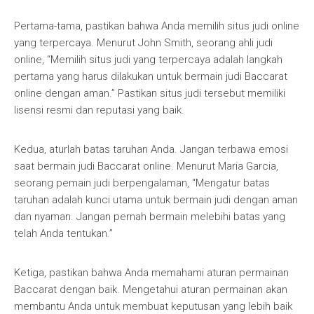
Pertama-tama, pastikan bahwa Anda memilih situs judi online
yang terpercaya. Menurut John Smith, seorang ahli judi
online, “Memilih situs judi yang terpercaya adalah langkah
pertama yang harus dilakukan untuk bermain judi Baccarat
online dengan aman.” Pastikan situs judi tersebut memiliki
lisensi resmi dan reputasi yang baik.
Kedua, aturlah batas taruhan Anda. Jangan terbawa emosi
saat bermain judi Baccarat online. Menurut Maria Garcia,
seorang pemain judi berpengalaman, “Mengatur batas
taruhan adalah kunci utama untuk bermain judi dengan aman
dan nyaman. Jangan pernah bermain melebihi batas yang
telah Anda tentukan.”
Ketiga, pastikan bahwa Anda memahami aturan permainan
Baccarat dengan baik. Mengetahui aturan permainan akan
membantu Anda untuk membuat keputusan yang lebih baik