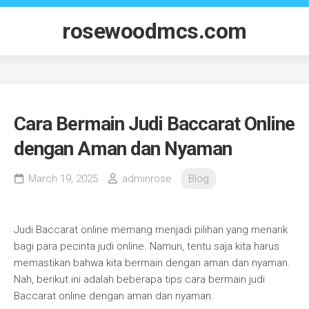
Skip
to
rosewoodmcs.com
content
Cara Bermain Judi Baccarat Online
dengan Aman dan Nyaman
March 19, 2025
adminrose
Blog
Judi Baccarat online memang menjadi pilihan yang menarik
bagi para pecinta judi online. Namun, tentu saja kita harus
memastikan bahwa kita bermain dengan aman dan nyaman.
Nah, berikut ini adalah beberapa tips cara bermain judi
Baccarat online dengan aman dan nyaman.