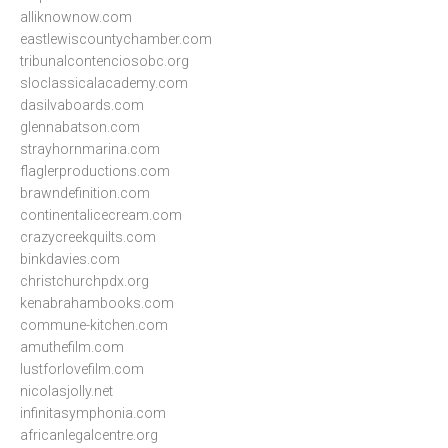
alliknownow.com
eastlewiscountychamber.com
tribunalcontenciosobc.org
sloclassicalacademy.com
dasilvaboards.com
glennabatson.com
strayhornmarina.com
flaglerproductions.com
brawndefinition.com
continentalicecream.com
crazycreekquilts.com
binkdavies.com
christchurchpdx.org
kenabrahambooks.com
commune-kitchen.com
amuthefilm.com
lustforlovefilm.com
nicolasjolly.net
infinitasymphonia.com
africanlegalcentre.org