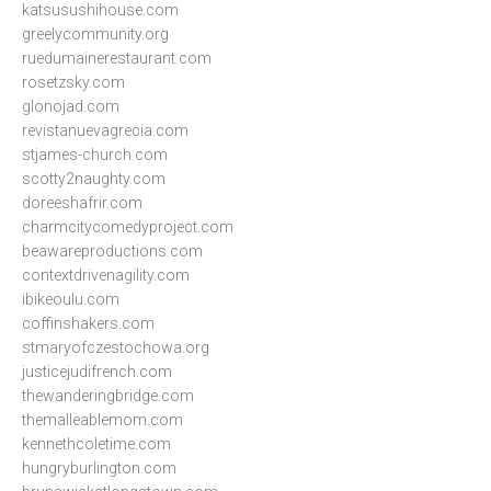
katsusushihouse.com
greelycommunity.org
ruedumainerestaurant.com
rosetzsky.com
glonojad.com
revistanuevagrecia.com
stjames-church.com
scotty2naughty.com
doreeshafrir.com
charmcitycomedyproject.com
beawareproductions.com
contextdrivenagility.com
ibikeoulu.com
coffinshakers.com
stmaryofczestochowa.org
justicejudifrench.com
thewanderingbridge.com
themalleablemom.com
kennethcoletime.com
hungryburlington.com