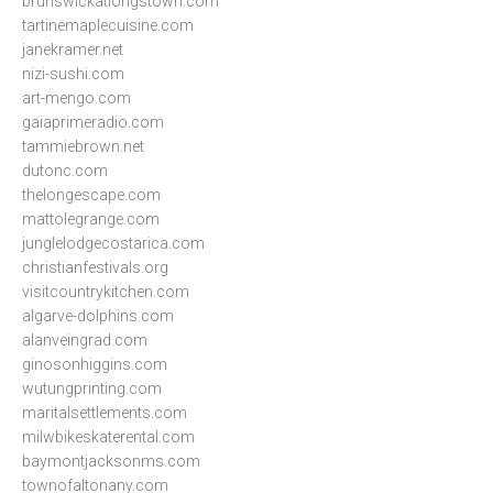
brunswickatlongstown.com
tartinemaplecuisine.com
janekramer.net
nizi-sushi.com
art-mengo.com
gaiaprimeradio.com
tammiebrown.net
dutonc.com
thelongescape.com
mattolegrange.com
junglelodgecostarica.com
christianfestivals.org
visitcountrykitchen.com
algarve-dolphins.com
alanveingrad.com
ginosonhiggins.com
wutungprinting.com
maritalsettlements.com
milwbikeskaterental.com
baymontjacksonms.com
townofaltonany.com