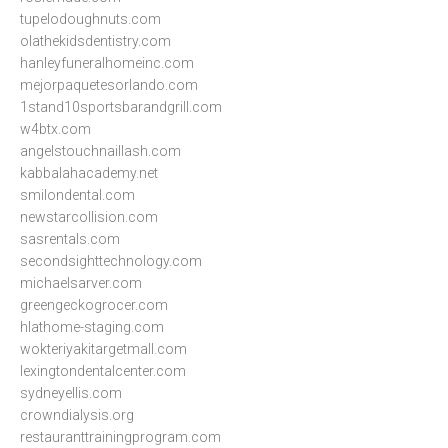
tupelodoughnuts.com
olathekidsdentistry.com
hanleyfuneralhomeinc.com
mejorpaquetesorlando.com
1stand10sportsbarandgrill.com
w4btx.com
angelstouchnaillash.com
kabbalahacademy.net
smilondental.com
newstarcollision.com
sasrentals.com
secondsighttechnology.com
michaelsarver.com
greengeckogrocer.com
hlathome-staging.com
wokteriyakitargetmall.com
lexingtondentalcenter.com
sydneyellis.com
crowndialysis.org
restauranttrainingprogram.com