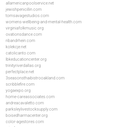
allamericanpoolservice.net
jewishpenicillin.com
tomsavagestudios.com
womens-wellbeing-and-mental-health.com
virginiafolkmusic.org
ovationsdance.com
ribandrhein.com
kolekcje.net
catolicanto.com
lbkeducationcenter.org
trinityriverdallas.org
perfectplace.net
3seasonsthaibistrooakland.com
scribblefire.com
yogaexpo.org
home-careassociates.com
andreacavaletto.com
parksleylivestocksupply.com
boisedharmacenter.org
color-agestores.com