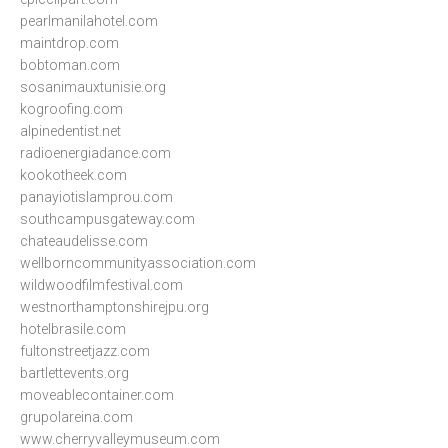
pearlmanilahotel.com
maintdrop.com
bobtoman.com
sosanimauxtunisie.org
kogroofing.com
alpinedentist.net
radioenergiadance.com
kookotheek.com
panayiotislamprou.com
southcampusgateway.com
chateaudelisse.com
wellborncommunityassociation.com
wildwoodfilmfestival.com
westnorthamptonshirejpu.org
hotelbrasile.com
fultonstreetjazz.com
bartlettevents.org
moveablecontainer.com
grupolareina.com
www.cherryvalleymuseum.com