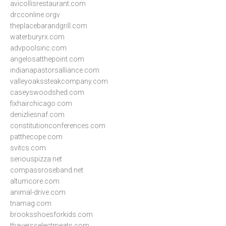
avicollisrestaurant.com
drcconline.org
v
theplacebarandgrill.com
waterburyrx.com
advpoolsinc.com
angelosatthepoint.com
indianapastorsalliance.com
valleyoakssteakcompany.com
caseyswoodshed.com
fixhairchicago.com
denizliesnaf.com
constitutionconferences.com
patthecope.com
svitcs.com
seriouspizza.net
compassroseband.net
altumcore.com
animal-drive.com
tnamag.com
brooksshoesforkids.com
thayersselectmeats.com