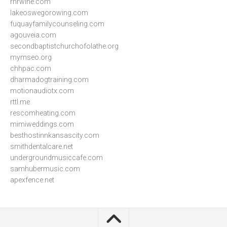
rnrwine.com
lakeoswegorowing.com
fuquayfamilycounseling.com
agouveia.com
secondbaptistchurchofolathe.org
mymseo.org
chhpac.com
dharmadogtraining.com
motionaudiotx.com
rttl.me
rescomheating.com
mimiweddings.com
besthostinnkansascity.com
smithdentalcare.net
undergroundmusiccafe.com
samhubermusic.com
apexfence.net