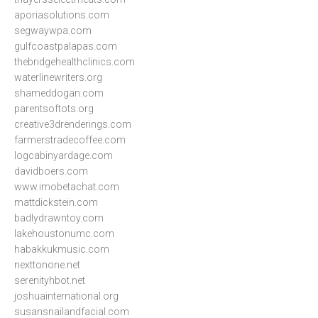
aporiasolutions.com
segwaywpa.com
gulfcoastpalapas.com
thebridgehealthclinics.com
waterlinewriters.org
shameddogan.com
parentsoftots.org
creative3drenderings.com
farmerstradecoffee.com
logcabinyardage.com
davidboers.com
www.imobetachat.com
mattdickstein.com
badlydrawntoy.com
lakehoustonumc.com
habakkukmusic.com
nexttonone.net
serenityhbot.net
joshuainternational.org
susansnailandfacial.com