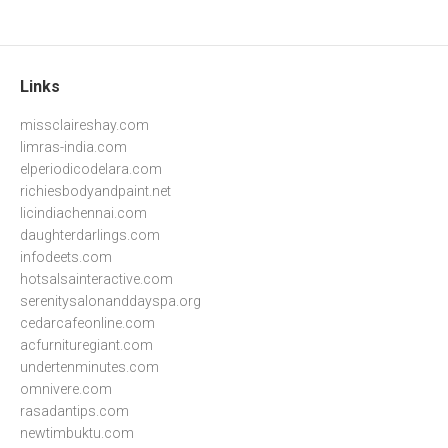
Links
missclaireshay.com
limras-india.com
elperiodicodelara.com
richiesbodyandpaint.net
licindiachennai.com
daughterdarlings.com
infodeets.com
hotsalsainteractive.com
serenitysalonanddayspa.org
cedarcafeonline.com
acfurnituregiant.com
undertenminutes.com
omnivere.com
rasadantips.com
newtimbuktu.com