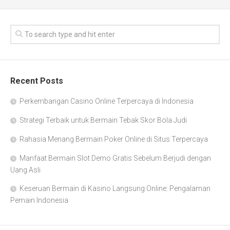
Recent Posts
Perkembangan Casino Online Terpercaya di Indonesia
Strategi Terbaik untuk Bermain Tebak Skor Bola Judi
Rahasia Menang Bermain Poker Online di Situs Terpercaya
Manfaat Bermain Slot Demo Gratis Sebelum Berjudi dengan
Uang Asli
Keseruan Bermain di Kasino Langsung Online: Pengalaman
Pemain Indonesia