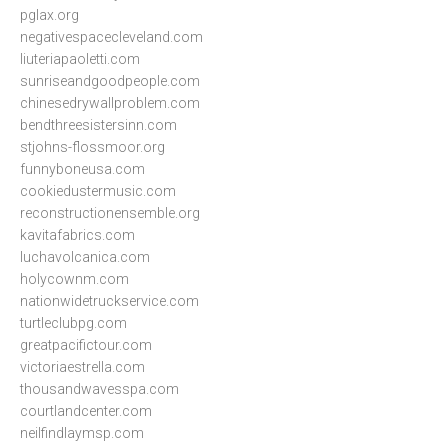
pglax.org
negativespacecleveland.com
liuteriapaoletti.com
sunriseandgoodpeople.com
chinesedrywallproblem.com
bendthreesistersinn.com
stjohns-flossmoor.org
funnyboneusa.com
cookiedustermusic.com
reconstructionensemble.org
kavitafabrics.com
luchavolcanica.com
holycownm.com
nationwidetruckservice.com
turtleclubpg.com
greatpacifictour.com
victoriaestrella.com
thousandwavesspa.com
courtlandcenter.com
neilfindlaymsp.com