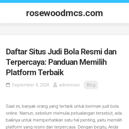
Skip
to
rosewoodmcs.com
content
Daftar Situs Judi Bola Resmi dan
Terpercaya: Panduan Memilih
Platform Terbaik
September 9, 2024
adminrose
Blog
Saat ini, banyak orang yang tertarik untuk bermain judi bola
online. Namun, sebelum memulai petualangan tersebut, ada
baiknya untuk memperhatikan satu hal penting, yaitu memilih
platform yang resmi dan terpercaya. Dengan begitu, Anda