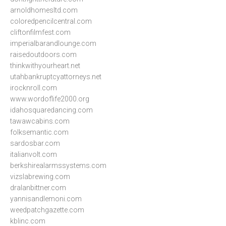
arnoldhomesltd.com
coloredpencilcentral.com
cliftonfilmfest.com
imperialbarandlounge.com
raisedoutdoors.com
thinkwithyourheart.net
utahbankruptcyattorneys.net
irocknroll.com
www.wordoflife2000.org
idahosquaredancing.com
tawawcabins.com
folksemantic.com
sardosbar.com
italianvolt.com
berkshirealarmssystems.com
vizslabrewing.com
dralanbittner.com
yannisandlemoni.com
weedpatchgazette.com
kblinc.com