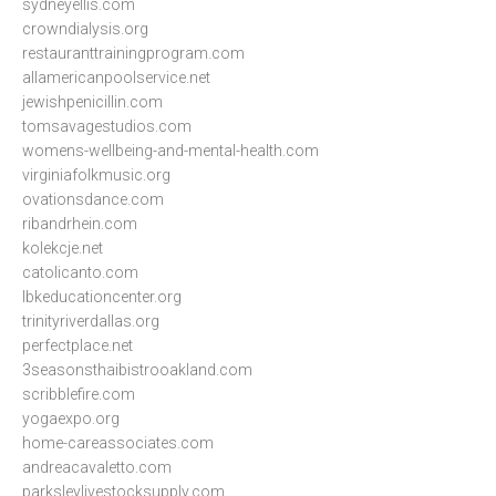
sydneyellis.com
crowndialysis.org
restauranttrainingprogram.com
allamericanpoolservice.net
jewishpenicillin.com
tomsavagestudios.com
womens-wellbeing-and-mental-health.com
virginiafolkmusic.org
ovationsdance.com
ribandrhein.com
kolekcje.net
catolicanto.com
lbkeducationcenter.org
trinityriverdallas.org
perfectplace.net
3seasonsthaibistrooakland.com
scribblefire.com
yogaexpo.org
home-careassociates.com
andreacavaletto.com
parksleylivestocksupply.com