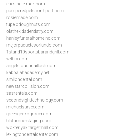
eriesingletrack.com
pamperedpetsnorthport.com
rosiemade.com
tupelodoughnuts.com
olathekidsdentistry.com
hanleyfuneralhomeinc.com
mejorpaquetesorlando.com
1stand10sportsbarandgrill.com
w4btx.com
angelstouchnaillash.com
kabbalahacademy.net
smilondental.com
newstarcollision.com
sasrentals.com
secondsighttechnology.com
michaelsarver.com
greengeckogrocer.com
hlathome-staging.com
wokteriyakitargetmall.com
lexingtondentalcenter.com