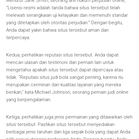
Menurut Jane Smith, seorang ahli hukum perjudian online,
“Lisensi resmi adalah tanda bahwa situs tersebut telah
melewati serangkaian uji kelayakan dan memenuhi standar
yang ditetapkan oleh otoritas perjudian.” Dengan begitu,
Anda dapat yakin bahwa situs tersebut aman dan
terpercaya.
Kedua, perhatikan reputasi situs tersebut. Anda dapat
mencari ulasan dan testimoni dari pemain lain untuk
mengetahui apakah situs tersebut dapat dipercaya atau
tidak. “Reputasi situs judi bola sangat penting, karena itu
merupakan cerminan dari kualitas layanan yang mereka
berikan,” kata Michael Johnson, seorang pemain judi online
yang berpengalaman.
Ketiga, perhatikan juga jenis permainan yang ditawarkan oleh
situs tersebut. Pastikan situs tersebut menyediakan
berbagai jenis taruhan dan liga sepak bola yang dapat Anda