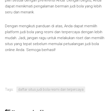
pilih sesuai dengan preferensi Anda. Dengan begitu, Anda
dapat menikmati pengalaman bermain judi bola yang lebih
seru dan menarik.
Dengan mengikuti panduan di atas, Anda dapat memilih
platform judi bola yang resmi dan terpercaya dengan lebih
mudah. Jadi, jangan ragu untuk melakukan riset dan memilih
situs yang tepat sebelum memulai petualangan judi bola
online Anda. Semoga berhasil!
Tags:
daftar situs judi bola resmi dan terpercaya