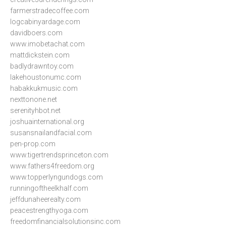
farmerstradecoffee.com
logcabinyardage.com
davidboers.com
www.imobetachat.com
mattdickstein.com
badlydrawntoy.com
lakehoustonumc.com
habakkukmusic.com
nexttonone.net
serenityhbot.net
joshuainternational.org
susansnailandfacial.com
pen-prop.com
www.tigertrendsprinceton.com
www.fathers4freedom.org
www.topperlyngundogs.com
runningoftheelkhalf.com
jeffdunaheerealty.com
peacestrengthyoga.com
freedomfinancialsolutionsinc.com