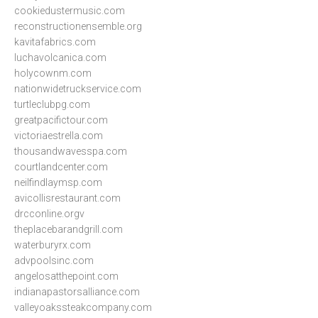
cookiedustermusic.com
reconstructionensemble.org
kavitafabrics.com
luchavolcanica.com
holycownm.com
nationwidetruckservice.com
turtleclubpg.com
greatpacifictour.com
victoriaestrella.com
thousandwavesspa.com
courtlandcenter.com
neilfindlaymsp.com
avicollisrestaurant.com
drcconline.org
v
theplacebarandgrill.com
waterburyrx.com
advpoolsinc.com
angelosatthepoint.com
indianapastorsalliance.com
valleyoakssteakcompany.com