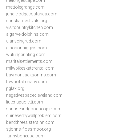
thelongescape.com
mattolegrange.com
junglelodgecostarica.com
christianfestivals.org
visitcountrykitchen.com
algarve-dolphins.com
alanveingrad.com
ginosonhiggins.com
wutungprinting.com
maritalsettlements.com
milwbikeskaterental.com
baymontjacksonms.com
townofaltonany.com
pglax.org
negativespacecleveland.com
liuteriapaoletti.com
sunriseandgoodpeople.com
chinesedrywallproblem.com
bendthreesistersinn.com
stjohns-flossmoor.org
funnyboneusa.com