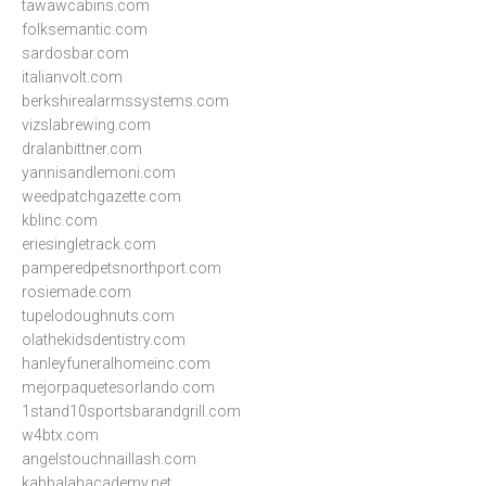
tawawcabins.com
folksemantic.com
sardosbar.com
italianvolt.com
berkshirealarmssystems.com
vizslabrewing.com
dralanbittner.com
yannisandlemoni.com
weedpatchgazette.com
kblinc.com
eriesingletrack.com
pamperedpetsnorthport.com
rosiemade.com
tupelodoughnuts.com
olathekidsdentistry.com
hanleyfuneralhomeinc.com
mejorpaquetesorlando.com
1stand10sportsbarandgrill.com
w4btx.com
angelstouchnaillash.com
kabbalahacademy.net