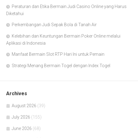
Peraturan dan Etika Bermain Judi Casino Online yang Harus
Diketahui
Perkembangan Judi Sepak Bola di Tanah Air
Kelebihan dan Keuntungan Bermain Poker Online melalui
Aplikasi di Indonesia
Manfaat Bermain Slot RTP Hari Ini untuk Pemain
Strategi Menang Bermain Togel dengan Index Togel
Archives
August 2026
(39)
July 2026
(155)
June 2026
(68)