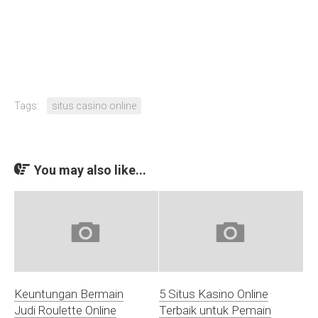
Tags:
situs casino online
You may also like...
Keuntungan Bermain
5 Situs Kasino Online
Judi Roulette Online
Terbaik untuk Pemain