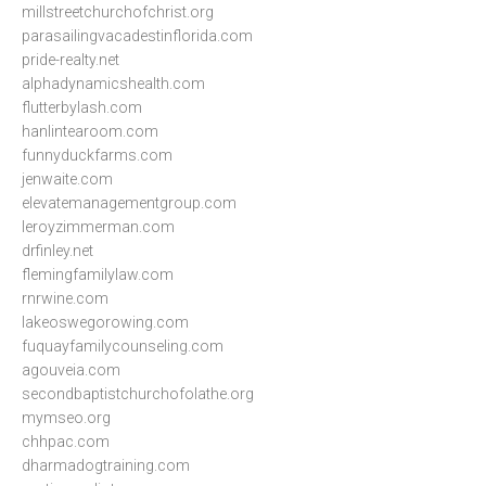
millstreetchurchofchrist.org
parasailingvacadestinflorida.com
pride-realty.net
alphadynamicshealth.com
flutterbylash.com
hanlintearoom.com
funnyduckfarms.com
jenwaite.com
elevatemanagementgroup.com
leroyzimmerman.com
drfinley.net
flemingfamilylaw.com
rnrwine.com
lakeoswegorowing.com
fuquayfamilycounseling.com
agouveia.com
secondbaptistchurchofolathe.org
mymseo.org
chhpac.com
dharmadogtraining.com