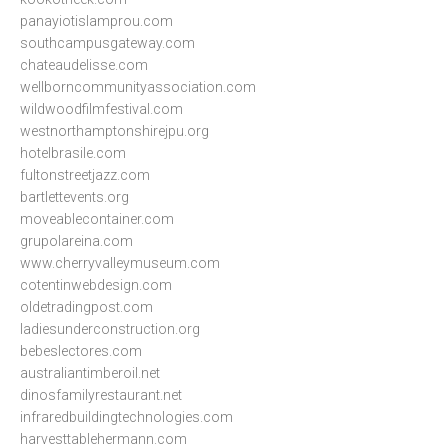
panayiotislamprou.com
southcampusgateway.com
chateaudelisse.com
wellborncommunityassociation.com
wildwoodfilmfestival.com
westnorthamptonshirejpu.org
hotelbrasile.com
fultonstreetjazz.com
bartlettevents.org
moveablecontainer.com
grupolareina.com
www.cherryvalleymuseum.com
cotentinwebdesign.com
oldetradingpost.com
ladiesunderconstruction.org
bebeslectores.com
australiantimberoil.net
dinosfamilyrestaurant.net
infraredbuildingtechnologies.com
harvesttablehermann.com