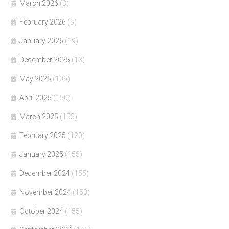
March 2026
(3)
February 2026
(5)
January 2026
(19)
December 2025
(13)
May 2025
(105)
April 2025
(150)
March 2025
(155)
February 2025
(120)
January 2025
(155)
December 2024
(155)
November 2024
(150)
October 2024
(155)