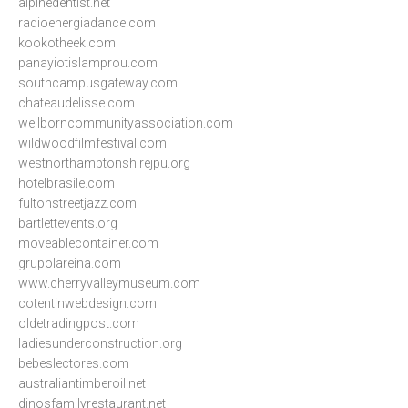
alpinedentist.net
radioenergiadance.com
kookotheek.com
panayiotislamprou.com
southcampusgateway.com
chateaudelisse.com
wellborncommunityassociation.com
wildwoodfilmfestival.com
westnorthamptonshirejpu.org
hotelbrasile.com
fultonstreetjazz.com
bartlettevents.org
moveablecontainer.com
grupolareina.com
www.cherryvalleymuseum.com
cotentinwebdesign.com
oldetradingpost.com
ladiesunderconstruction.org
bebeslectores.com
australiantimberoil.net
dinosfamilyrestaurant.net