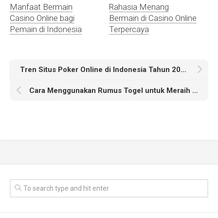
Manfaat Bermain
Rahasia Menang
Casino Online bagi
Bermain di Casino Online
Pemain di Indonesia
Terpercaya
Tren Situs Poker Online di Indonesia Tahun 2017
Cara Menggunakan Rumus Togel untuk Meraih Kemenangan