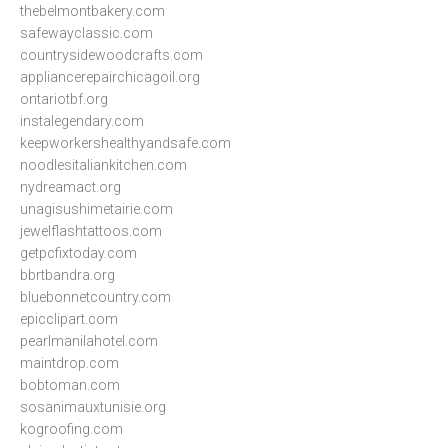
thebelmontbakery.com
safewayclassic.com
countrysidewoodcrafts.com
appliancerepairchicagoil.org
ontariotbf.org
instalegendary.com
keepworkershealthyandsafe.com
noodlesitaliankitchen.com
nydreamact.org
unagisushimetairie.com
jewelflashtattoos.com
getpcfixtoday.com
bbrtbandra.org
bluebonnetcountry.com
epicclipart.com
pearlmanilahotel.com
maintdrop.com
bobtoman.com
sosanimauxtunisie.org
kogroofing.com