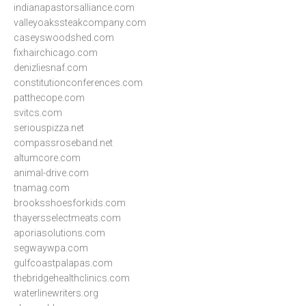
indianapastorsalliance.com
valleyoakssteakcompany.com
caseyswoodshed.com
fixhairchicago.com
denizliesnaf.com
constitutionconferences.com
patthecope.com
svitcs.com
seriouspizza.net
compassroseband.net
altumcore.com
animal-drive.com
tnamag.com
brooksshoesforkids.com
thayersselectmeats.com
aporiasolutions.com
segwaywpa.com
gulfcoastpalapas.com
thebridgehealthclinics.com
waterlinewriters.org