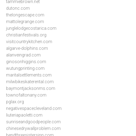
tammiebrown.net
dutonc.com
thelongescape.com
mattolegrange.com
junglelodgecostarica.com
christianfestivals.org
visitcountrykitchen.com
algarve-dolphins.com
alanveingrad.com
ginosonhiggins.com
wutungprinting.com
maritalsettlements.com
milwbikeskaterental.com
baymontjacksonms.com
townofaltonany.com
pglax.org
negativespacecleveland.com
liuteriapaoletti.com
sunriseandgoodpeople.com
chinesedrywallproblem.com
bendthreesistersinn.com