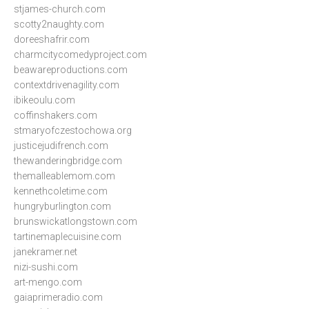
stjames-church.com
scotty2naughty.com
doreeshafrir.com
charmcitycomedyproject.com
beawareproductions.com
contextdrivenagility.com
ibikeoulu.com
coffinshakers.com
stmaryofczestochowa.org
justicejudifrench.com
thewanderingbridge.com
themalleablemom.com
kennethcoletime.com
hungryburlington.com
brunswickatlongstown.com
tartinemaplecuisine.com
janekramer.net
nizi-sushi.com
art-mengo.com
gaiaprimeradio.com