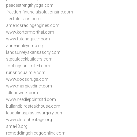
peacestrengthyoga.com
freedomfinancialsolutionsinc.com
flexfoldtraps.com
amendsracingengines.com
www.kortormorthai.com
www.fatandqueer.com
anneashleyumc.org
landsurveyskansascity.com
stpauldeckbuilders.com
footingsunlimited.com
runsnoqualmie.com
www.docsdrugs.com
www.margiesdiner.com
fdlchowder.com
www.needlepointsltd.com
bullandbirdsteakhouse.com
lascolinasplasticsurgery.com
www.cliftonheritage.org
sma43.org
remodelingchicagoonline.com