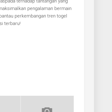
aspada terhadap tantangan yang
maksimalkan pengalaman bermain
 pantau perkembangan tren togel
i terbaru!