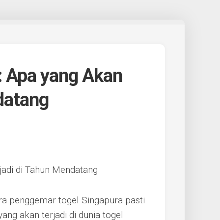
: Apa yang Akan
datang
jadi di Tahun Mendatang
ra penggemar togel Singapura pasti
ng akan terjadi di dunia togel