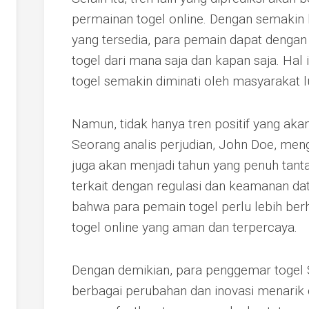
permainan togel online. Dengan semakin 
yang tersedia, para pemain dapat deng
togel dari mana saja dan kapan saja. Ha
togel semakin diminati oleh masyarakat l
Namun, tidak hanya tren positif yang akan
Seorang analis perjudian, John Doe, m
juga akan menjadi tahun yang penuh tanta
terkait dengan regulasi dan keamanan da
bahwa para pemain togel perlu lebih berh
togel online yang aman dan terpercaya.
Dengan demikian, para penggemar togel 
berbagai perubahan dan inovasi menarik 