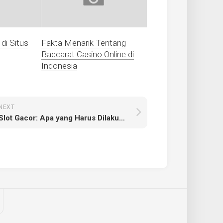
di Situs
Fakta Menarik Tentang
Baccarat Casino Online di
Indonesia
NEXT
Slot Gacor: Apa yang Harus Dilakukan untuk Mendapatkannya di Tahun 2022