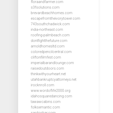
floraandfarmer.com
s3fsolutions.com
brevardbeachhomes.com
escapefromtheivorytower.com
743southchadwick.com
india-northeast.com
roofing-palmbeach.com
dontfightthefuture.com
arnoldhomesltd.com
coloredpencilcentral.com
cliftonfilmfest.com
imperialbarandlounge.com
raisedoutdoors.com
thinkwithyourheart.net
utahbankruptcyattorneys.net
irocknroll.com
www.wordoflife2000.org
idahosquaredancing.com
tawawcabins.com
folksemantic.com
sardosbar.com