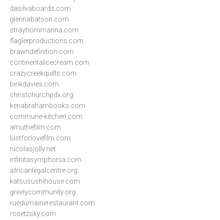
dasilvaboards.com
glennabatson.com
strayhornmarina.com
flaglerproductions.com
brawndefinition.com
continentalicecream.com
crazycreekquilts.com
binkdavies.com
christchurchpdx.org
kenabrahambooks.com
commune-kitchen.com
amuthefilm.com
lustforlovefilm.com
nicolasjolly.net
infinitasymphonia.com
africanlegalcentre.org
katsusushihouse.com
greelycommunity.org
ruedumainerestaurant.com
rosetzsky.com