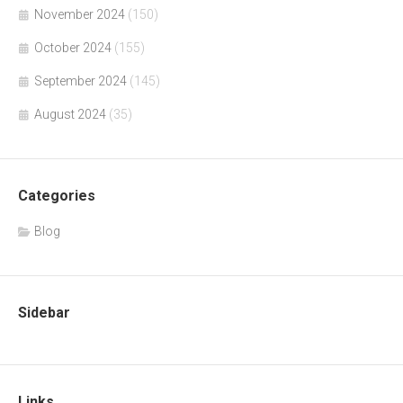
November 2024
(150)
October 2024
(155)
September 2024
(145)
August 2024
(35)
Categories
Blog
Sidebar
Links