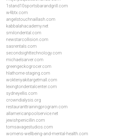
1stand10sportsbarandgrill.com
w4btx.com
angelstouchnaillash.com
kabbalahacademy.net
smilondental.com
newstarcollision.com
sasrentals.com
secondsighttechnology.com
michaelsarver.com
greengeckogrocer.com
hlathome-staging.com
wokteriyakitargetmall.com
lexingtondentalcenter.com
sydneyellis.com
crowndialysis.org
restauranttrainingprogram.com
allamericanpoolservice.net
jewishpenicillin.com
tomsavagestudios.com
womens-wellbeing-and-mental-health.com