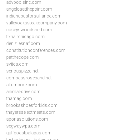
advpoolsinc.com
angelosatthepoint.com
indianapastorsalliance.com
valleyoakssteakcompany.com
caseyswoodshed.com
fixhairchicago.com
denizliesnaf.com
constitutionconferences.com
patthecope.com
svitcs.com
seriouspizza.net
compassroseband.net
altumcore.com
animal-drive.com
tnamag.com
brooksshoesforkids.com
thayersselectmeats.com
aporiasolutions.com
segwaywpa.com
gulfcoastpalapas.com
thebridgehealthclinics.com