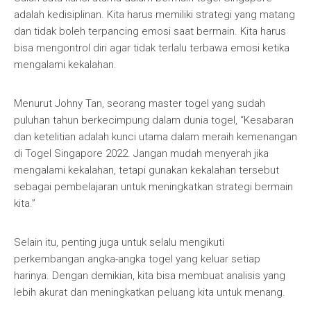
adalah kedisiplinan. Kita harus memiliki strategi yang matang
dan tidak boleh terpancing emosi saat bermain. Kita harus
bisa mengontrol diri agar tidak terlalu terbawa emosi ketika
mengalami kekalahan.
Menurut Johny Tan, seorang master togel yang sudah
puluhan tahun berkecimpung dalam dunia togel, “Kesabaran
dan ketelitian adalah kunci utama dalam meraih kemenangan
di Togel Singapore 2022. Jangan mudah menyerah jika
mengalami kekalahan, tetapi gunakan kekalahan tersebut
sebagai pembelajaran untuk meningkatkan strategi bermain
kita.”
Selain itu, penting juga untuk selalu mengikuti
perkembangan angka-angka togel yang keluar setiap
harinya. Dengan demikian, kita bisa membuat analisis yang
lebih akurat dan meningkatkan peluang kita untuk menang.