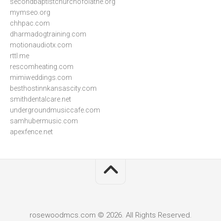
secondbaptistchurchofolathe.org
mymseo.org
chhpac.com
dharmadogtraining.com
motionaudiotx.com
rttl.me
rescomheating.com
mimiweddings.com
besthostinnkansascity.com
smithdentalcare.net
undergroundmusiccafe.com
samhubermusic.com
apexfence.net
rosewoodmcs.com © 2026. All Rights Reserved.