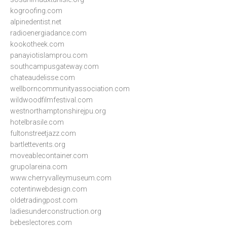
kogroofing.com
alpinedentist.net
radioenergiadance.com
kookotheek.com
panayiotislamprou.com
southcampusgateway.com
chateaudelisse.com
wellborncommunityassociation.com
wildwoodfilmfestival.com
westnorthamptonshirejpu.org
hotelbrasile.com
fultonstreetjazz.com
bartlettevents.org
moveablecontainer.com
grupolareina.com
www.cherryvalleymuseum.com
cotentinwebdesign.com
oldetradingpost.com
ladiesunderconstruction.org
bebeslectores.com