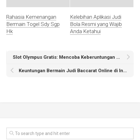
Rahasia Kemenangan
Kelebihan Aplikasi Judi
Bermain Togel Sdy Sgp
Bola Resmi yang Wajib
Hk
Anda Ketahui
Slot Olympus Gratis: Mencoba Keberuntungan Anda Tanpa Batas
Keuntungan Bermain Judi Baccarat Online di Indonesia