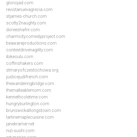
glonojad.com
revistanuevagrecia.com
stjames-church.com
scotty2naughty.com
doreeshafrir.com
charmcitycomedyproject.com
beawareproductions.com
contextdrivenagility.com
ibikeoulu.com
coffinshakers.com
stmaryofczestochowa.org
justicejudifrench.com
thewanderingbridge.com
themalleablemom.com
kennethcoletime.com
hungryburlington.com
brunswickatlongstown.com
tartinemaplecuisine.com
janekramer.net
nizi-sushi.com