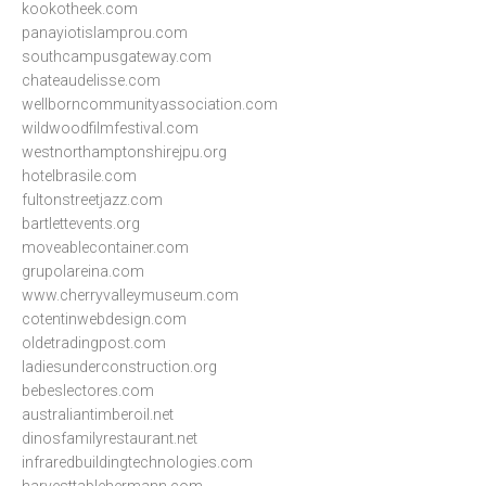
kookotheek.com
panayiotislamprou.com
southcampusgateway.com
chateaudelisse.com
wellborncommunityassociation.com
wildwoodfilmfestival.com
westnorthamptonshirejpu.org
hotelbrasile.com
fultonstreetjazz.com
bartlettevents.org
moveablecontainer.com
grupolareina.com
www.cherryvalleymuseum.com
cotentinwebdesign.com
oldetradingpost.com
ladiesunderconstruction.org
bebeslectores.com
australiantimberoil.net
dinosfamilyrestaurant.net
infraredbuildingtechnologies.com