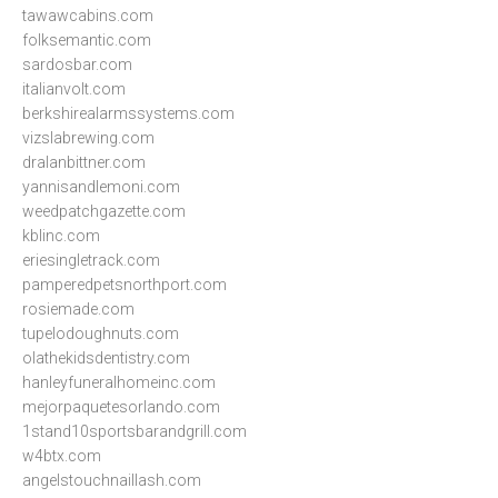
tawawcabins.com
folksemantic.com
sardosbar.com
italianvolt.com
berkshirealarmssystems.com
vizslabrewing.com
dralanbittner.com
yannisandlemoni.com
weedpatchgazette.com
kblinc.com
eriesingletrack.com
pamperedpetsnorthport.com
rosiemade.com
tupelodoughnuts.com
olathekidsdentistry.com
hanleyfuneralhomeinc.com
mejorpaquetesorlando.com
1stand10sportsbarandgrill.com
w4btx.com
angelstouchnaillash.com