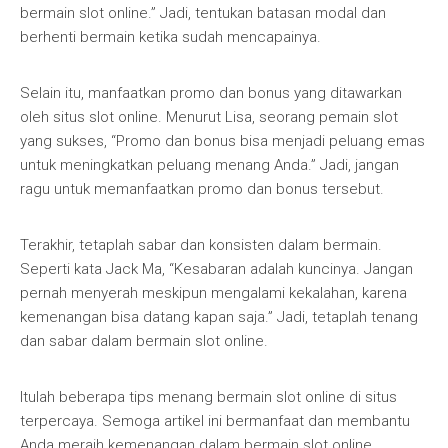
bermain slot online.” Jadi, tentukan batasan modal dan
berhenti bermain ketika sudah mencapainya.
Selain itu, manfaatkan promo dan bonus yang ditawarkan
oleh situs slot online. Menurut Lisa, seorang pemain slot
yang sukses, “Promo dan bonus bisa menjadi peluang emas
untuk meningkatkan peluang menang Anda.” Jadi, jangan
ragu untuk memanfaatkan promo dan bonus tersebut.
Terakhir, tetaplah sabar dan konsisten dalam bermain.
Seperti kata Jack Ma, “Kesabaran adalah kuncinya. Jangan
pernah menyerah meskipun mengalami kekalahan, karena
kemenangan bisa datang kapan saja.” Jadi, tetaplah tenang
dan sabar dalam bermain slot online.
Itulah beberapa tips menang bermain slot online di situs
terpercaya. Semoga artikel ini bermanfaat dan membantu
Anda meraih kemenangan dalam bermain slot online.