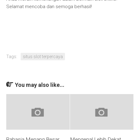
Selamat mencoba dan semoga berhasil!
Tags:
situs slot terpercaya
You may also like...
Rahasia Menang Besar
Mengenal Lebih Dekat