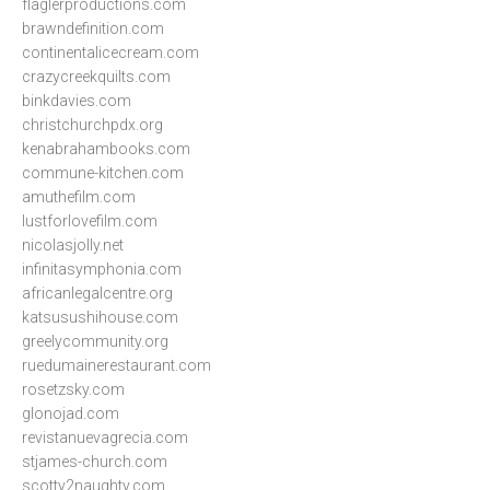
flaglerproductions.com
brawndefinition.com
continentalicecream.com
crazycreekquilts.com
binkdavies.com
christchurchpdx.org
kenabrahambooks.com
commune-kitchen.com
amuthefilm.com
lustforlovefilm.com
nicolasjolly.net
infinitasymphonia.com
africanlegalcentre.org
katsusushihouse.com
greelycommunity.org
ruedumainerestaurant.com
rosetzsky.com
glonojad.com
revistanuevagrecia.com
stjames-church.com
scotty2naughty.com