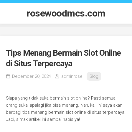
Skip
to
rosewoodmcs.com
content
Tips Menang Bermain Slot Online
di Situs Terpercaya
December 20, 2024
adminrose
Blog
Siapa yang tidak suka bermain slot online? Pasti semua
orang suka, apalagi jika bisa menang. Nah, kali ini saya akan
berbagi tips menang bermain slot online di situs terpercaya.
Jadi, simak artikel ini sampai habis ya!