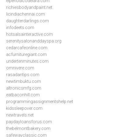
elperiodicodelara.com
richiesbodyandpaint.net
licindiachennai.com
daughterdarlings.com
infodeets.com
hotsalsainteractive.com
serenitysalonanddayspa.org
cedarcafeonline.com
acfurnituregiant.com
undertenminutes.com
omnivere.com
rasadantips.com
newtimbuktu.com
altronicsmfg.com
eatbaconhill.com
programmingassignmentshelp.net
kidssleepover.com
newtravels.net
paydayloansforus.com
thebelmontbakery.com
safewayclassic.com