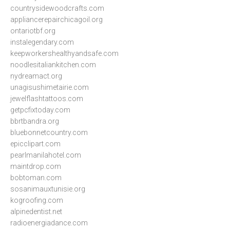
countrysidewoodcrafts.com
appliancerepairchicagoil.org
ontariotbf.org
instalegendary.com
keepworkershealthyandsafe.com
noodlesitaliankitchen.com
nydreamact.org
unagisushimetairie.com
jewelflashtattoos.com
getpcfixtoday.com
bbrtbandra.org
bluebonnetcountry.com
epicclipart.com
pearlmanilahotel.com
maintdrop.com
bobtoman.com
sosanimauxtunisie.org
kogroofing.com
alpinedentist.net
radioenergiadance.com