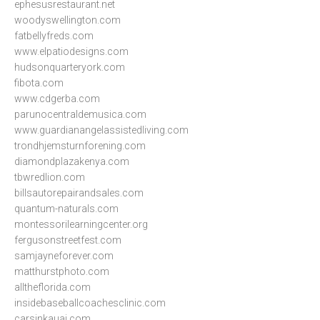
ephesusrestaurant.net
woodyswellington.com
fatbellyfreds.com
www.elpatiodesigns.com
hudsonquarteryork.com
fibota.com
www.cdgerba.com
parunocentraldemusica.com
www.guardianangelassistedliving.com
trondhjemsturnforening.com
diamondplazakenya.com
tbwredlion.com
billsautorepairandsales.com
quantum-naturals.com
montessorilearningcenter.org
fergusonstreetfest.com
samjayneforever.com
matthurstphoto.com
alltheflorida.com
insidebaseballcoachesclinic.com
carsinkauai.com