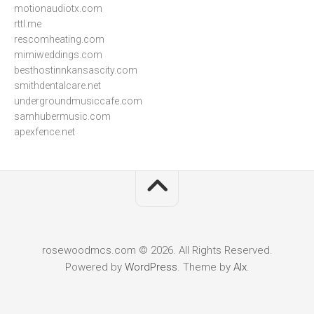
motionaudiotx.com
rttl.me
rescomheating.com
mimiweddings.com
besthostinnkansascity.com
smithdentalcare.net
undergroundmusiccafe.com
samhubermusic.com
apexfence.net
rosewoodmcs.com © 2026. All Rights Reserved.
Powered by
WordPress
. Theme by
Alx
.