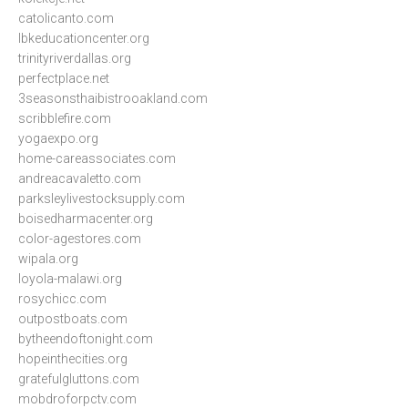
catolicanto.com
lbkeducationcenter.org
trinityriverdallas.org
perfectplace.net
3seasonsthaibistrooakland.com
scribblefire.com
yogaexpo.org
home-careassociates.com
andreacavaletto.com
parksleylivestocksupply.com
boisedharmacenter.org
color-agestores.com
wipala.org
loyola-malawi.org
rosychicc.com
outpostboats.com
bytheendoftonight.com
hopeinthecities.org
gratefulgluttons.com
mobdroforpctv.com