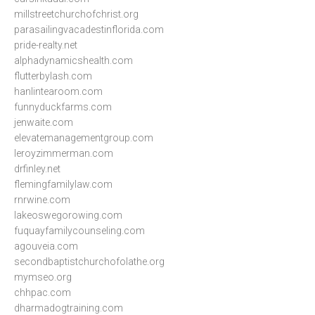
millstreetchurchofchrist.org
parasailingvacadestinflorida.com
pride-realty.net
alphadynamicshealth.com
flutterbylash.com
hanlintearoom.com
funnyduckfarms.com
jenwaite.com
elevatemanagementgroup.com
leroyzimmerman.com
drfinley.net
flemingfamilylaw.com
rnrwine.com
lakeoswegorowing.com
fuquayfamilycounseling.com
agouveia.com
secondbaptistchurchofolathe.org
mymseo.org
chhpac.com
dharmadogtraining.com