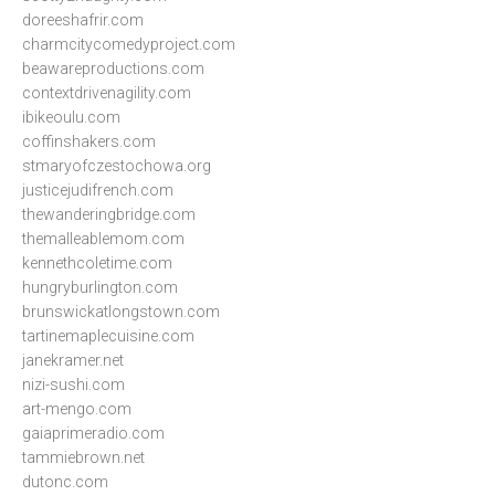
doreeshafrir.com
charmcitycomedyproject.com
beawareproductions.com
contextdrivenagility.com
ibikeoulu.com
coffinshakers.com
stmaryofczestochowa.org
justicejudifrench.com
thewanderingbridge.com
themalleablemom.com
kennethcoletime.com
hungryburlington.com
brunswickatlongstown.com
tartinemaplecuisine.com
janekramer.net
nizi-sushi.com
art-mengo.com
gaiaprimeradio.com
tammiebrown.net
dutonc.com