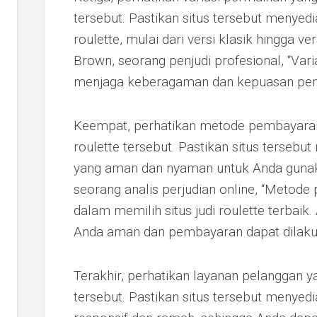
tersebut. Pastikan situs tersebut menyed
roulette, mulai dari versi klasik hingga ve
Brown, seorang penjudi profesional, “Var
menjaga keberagaman dan kepuasan pem
Keempat, perhatikan metode pembayaran 
roulette tersebut. Pastikan situs terse
yang aman dan nyaman untuk Anda gunak
seorang analis perjudian online, “Metod
dalam memilih situs judi roulette terbai
Anda aman dan pembayaran dapat dilakuk
Terakhir, perhatikan layanan pelanggan yan
tersebut. Pastikan situs tersebut menye