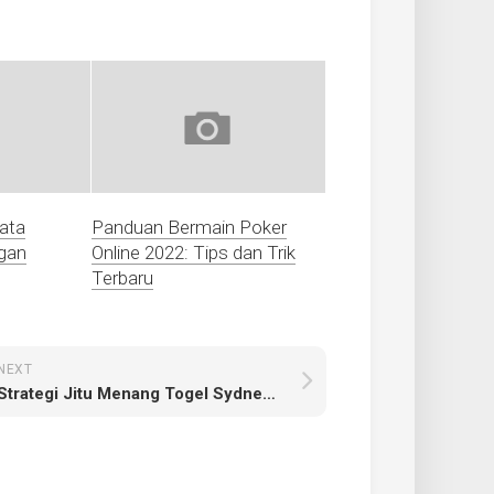
ata
Panduan Bermain Poker
gan
Online 2022: Tips dan Trik
Terbaru
NEXT
Strategi Jitu Menang Togel Sydney Hari Ini