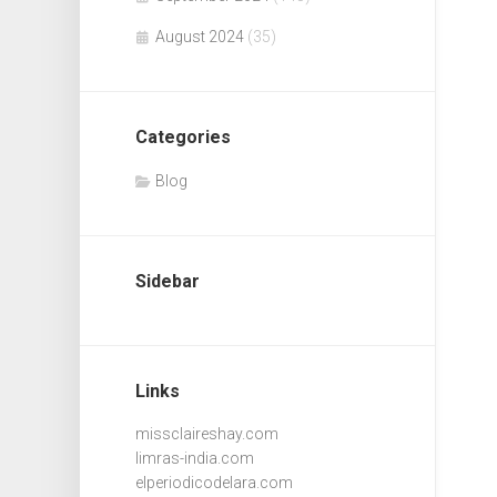
August 2024
(35)
Categories
Blog
Sidebar
Links
missclaireshay.com
limras-india.com
elperiodicodelara.com