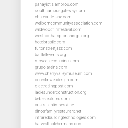
panayiotislamprou.com
southcampusgateway.com
chateaudelisse.com
wellborncommunityassociation.com
wildwoodfilmfestival.com
westnorthamptonshirejpu.org
hotelbrasile.com
fultonstreetjazz.com
bartlettevents.org
moveablecontainer.com
grupolareina.com
www.cherryvalleymuseum.com
cotentinwebdesign.com
oldetradingpost.com
ladiesunderconstruction.org
bebeslectores.com
australiantimberoil.net
dinosfamilyrestaurant.net
infraredbuildingtechnologies.com
harvesttablehermann.com