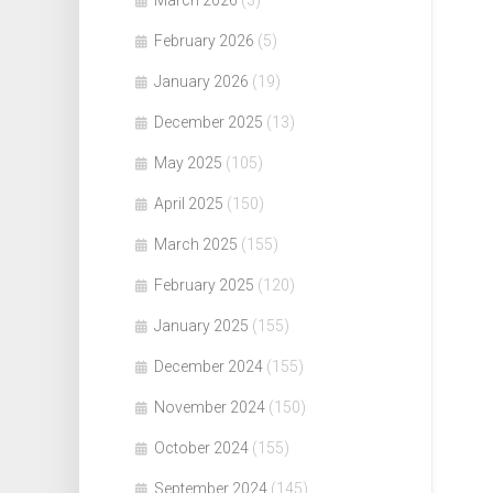
March 2026
(3)
February 2026
(5)
January 2026
(19)
December 2025
(13)
May 2025
(105)
April 2025
(150)
March 2025
(155)
February 2025
(120)
January 2025
(155)
December 2024
(155)
November 2024
(150)
October 2024
(155)
September 2024
(145)