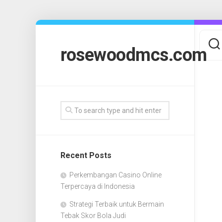
Skip
to
content
rosewoodmcs.com
Recent Posts
Perkembangan Casino Online
Terpercaya di Indonesia
Strategi Terbaik untuk Bermain
Tebak Skor Bola Judi