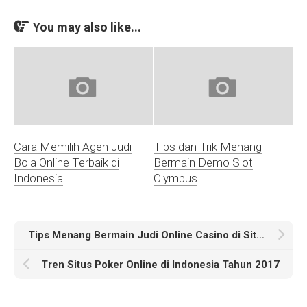
You may also like...
Cara Memilih Agen Judi
Tips dan Trik Menang
Bola Online Terbaik di
Bermain Demo Slot
Indonesia
Olympus
Tips Menang Bermain Judi Online Casino di Situs Terpercaya
Tren Situs Poker Online di Indonesia Tahun 2017