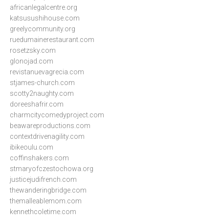
africanlegalcentre.org
katsusushihouse.com
greelycommunity.org
ruedumainerestaurant.com
rosetzsky.com
glonojad.com
revistanuevagrecia.com
stjames-church.com
scotty2naughty.com
doreeshafrir.com
charmcitycomedyproject.com
beawareproductions.com
contextdrivenagility.com
ibikeoulu.com
coffinshakers.com
stmaryofczestochowa.org
justicejudifrench.com
thewanderingbridge.com
themalleablemom.com
kennethcoletime.com