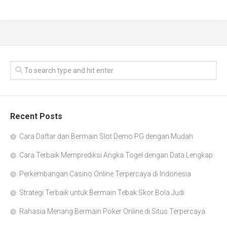
Recent Posts
Cara Daftar dan Bermain Slot Demo PG dengan Mudah
Cara Terbaik Memprediksi Angka Togel dengan Data Lengkap
Perkembangan Casino Online Terpercaya di Indonesia
Strategi Terbaik untuk Bermain Tebak Skor Bola Judi
Rahasia Menang Bermain Poker Online di Situs Terpercaya