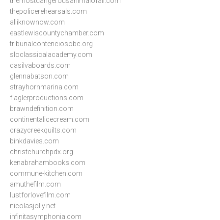
themostdangerousanimalofall.com
thepolicerehearsals.com
alliknownow.com
eastlewiscountychamber.com
tribunalcontenciosobc.org
sloclassicalacademy.com
dasilvaboards.com
glennabatson.com
strayhornmarina.com
flaglerproductions.com
brawndefinition.com
continentalicecream.com
crazycreekquilts.com
binkdavies.com
christchurchpdx.org
kenabrahambooks.com
commune-kitchen.com
amuthefilm.com
lustforlovefilm.com
nicolasjolly.net
infinitasymphonia.com