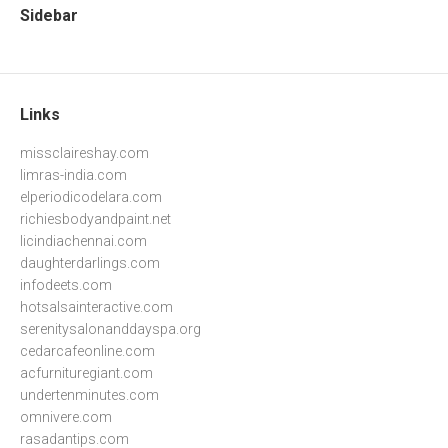
Sidebar
Links
missclaireshay.com
limras-india.com
elperiodicodelara.com
richiesbodyandpaint.net
licindiachennai.com
daughterdarlings.com
infodeets.com
hotsalsainteractive.com
serenitysalonanddayspa.org
cedarcafeonline.com
acfurnituregiant.com
undertenminutes.com
omnivere.com
rasadantips.com