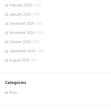
February 2025
(120)
January 2025
(155)
December 2024
(155)
November 2024
(150)
October 2024
(155)
September 2024
(145)
August 2024
(35)
Categories
Blog