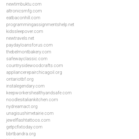
newtimbuktu.com
altronicsmfg.com
eatbaconhill.com
programmingassignmentshelp.net
kidssleepover.com
newtravels.net
paydayloansforus.com
thebelmontbakery.com
safewayclassic.com
countrysidewoodcrafts.com
appliancerepairchicagoil.org
ontariotbf.org
instalegendary.com
keepworkershealthyandsafe.com
noodlesitaliankitchen.com
nydreamact.org
unagisushimetairie.com
jewelflashtattoos.com
getpcfixtoday.com
bbrtbandra.org