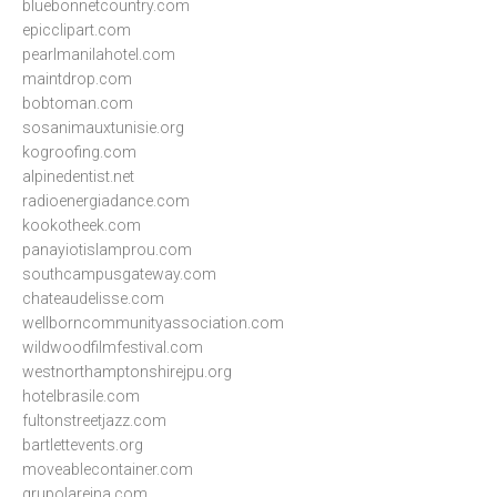
bluebonnetcountry.com
epicclipart.com
pearlmanilahotel.com
maintdrop.com
bobtoman.com
sosanimauxtunisie.org
kogroofing.com
alpinedentist.net
radioenergiadance.com
kookotheek.com
panayiotislamprou.com
southcampusgateway.com
chateaudelisse.com
wellborncommunityassociation.com
wildwoodfilmfestival.com
westnorthamptonshirejpu.org
hotelbrasile.com
fultonstreetjazz.com
bartlettevents.org
moveablecontainer.com
grupolareina.com