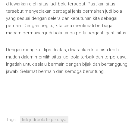
ditawarkan oleh situs judi bola tersebut. Pastikan situs
tersebut menyediakan berbagai jenis permainan judi bola
yang sesuai dengan selera dan kebutuhan kita sebagai
pemain. Dengan begitu, kita bisa menikmati berbagai
macam permainan judi bola tanpa perlu berganti-ganti situs.
Dengan mengikuti tips di atas, diharapkan kita bisa lebih
mudah dalam memilih situs judi bola terbaik dan terpercaya.
Ingatlah untuk selalu bermain dengan bijak dan bertanggung
jawab. Selamat bermain dan semoga beruntung!
Tags:
link judi bola terpercaya