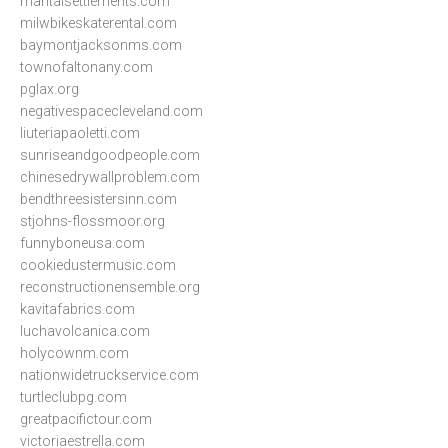
maritalsettlements.com
milwbikeskaterental.com
baymontjacksonms.com
townofaltonany.com
pglax.org
negativespacecleveland.com
liuteriapaoletti.com
sunriseandgoodpeople.com
chinesedrywallproblem.com
bendthreesistersinn.com
stjohns-flossmoor.org
funnyboneusa.com
cookiedustermusic.com
reconstructionensemble.org
kavitafabrics.com
luchavolcanica.com
holycownm.com
nationwidetruckservice.com
turtleclubpg.com
greatpacifictour.com
victoriaestrella.com