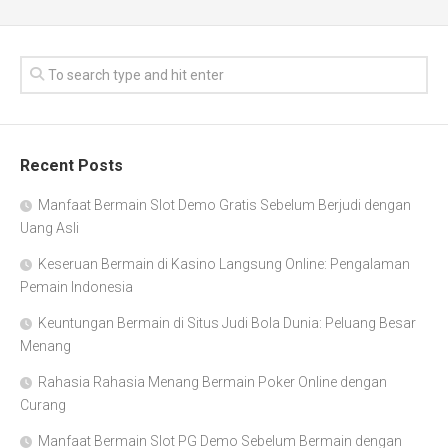
Recent Posts
Manfaat Bermain Slot Demo Gratis Sebelum Berjudi dengan
Uang Asli
Keseruan Bermain di Kasino Langsung Online: Pengalaman
Pemain Indonesia
Keuntungan Bermain di Situs Judi Bola Dunia: Peluang Besar
Menang
Rahasia Rahasia Menang Bermain Poker Online dengan
Curang
Manfaat Bermain Slot PG Demo Sebelum Bermain dengan