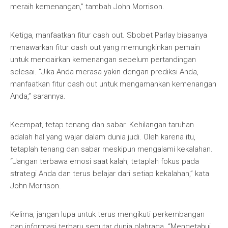
meraih kemenangan,” tambah John Morrison.
Ketiga, manfaatkan fitur cash out. Sbobet Parlay biasanya
menawarkan fitur cash out yang memungkinkan pemain
untuk mencairkan kemenangan sebelum pertandingan
selesai. “Jika Anda merasa yakin dengan prediksi Anda,
manfaatkan fitur cash out untuk mengamankan kemenangan
Anda,” sarannya.
Keempat, tetap tenang dan sabar. Kehilangan taruhan
adalah hal yang wajar dalam dunia judi. Oleh karena itu,
tetaplah tenang dan sabar meskipun mengalami kekalahan.
“Jangan terbawa emosi saat kalah, tetaplah fokus pada
strategi Anda dan terus belajar dari setiap kekalahan,” kata
John Morrison.
Kelima, jangan lupa untuk terus mengikuti perkembangan
dan informasi terbaru seputar dunia olahraga. “Mengetahui