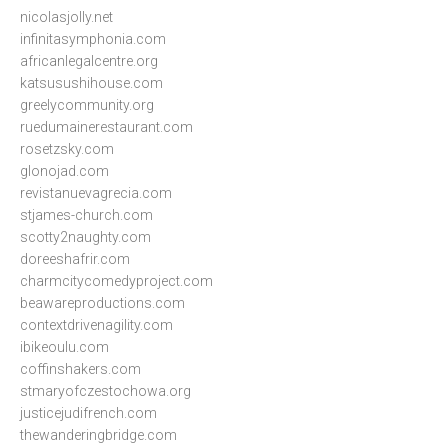
nicolasjolly.net
infinitasymphonia.com
africanlegalcentre.org
katsusushihouse.com
greelycommunity.org
ruedumainerestaurant.com
rosetzsky.com
glonojad.com
revistanuevagrecia.com
stjames-church.com
scotty2naughty.com
doreeshafrir.com
charmcitycomedyproject.com
beawareproductions.com
contextdrivenagility.com
ibikeoulu.com
coffinshakers.com
stmaryofczestochowa.org
justicejudifrench.com
thewanderingbridge.com