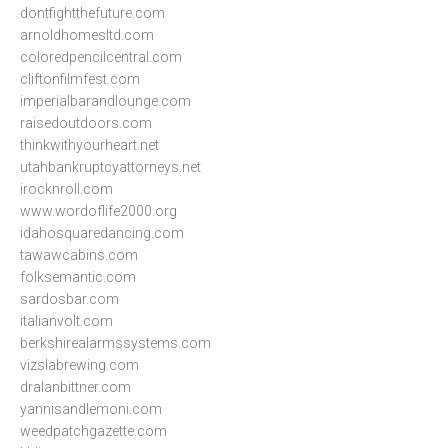
dontfightthefuture.com
arnoldhomesltd.com
coloredpencilcentral.com
cliftonfilmfest.com
imperialbarandlounge.com
raisedoutdoors.com
thinkwithyourheart.net
utahbankruptcyattorneys.net
irocknroll.com
www.wordoflife2000.org
idahosquaredancing.com
tawawcabins.com
folksemantic.com
sardosbar.com
italianvolt.com
berkshirealarmssystems.com
vizslabrewing.com
dralanbittner.com
yannisandlemoni.com
weedpatchgazette.com