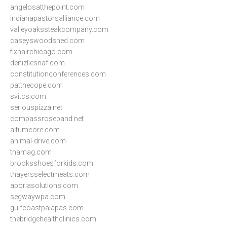
angelosatthepoint.com
indianapastorsalliance.com
valleyoakssteakcompany.com
caseyswoodshed.com
fixhairchicago.com
denizliesnaf.com
constitutionconferences.com
patthecope.com
svitcs.com
seriouspizza.net
compassroseband.net
altumcore.com
animal-drive.com
tnamag.com
brooksshoesforkids.com
thayersselectmeats.com
aporiasolutions.com
segwaywpa.com
gulfcoastpalapas.com
thebridgehealthclinics.com