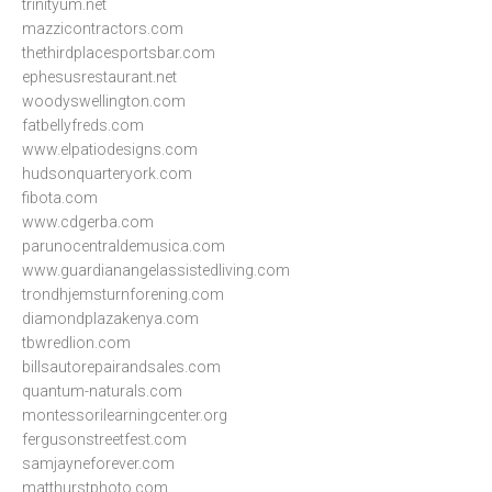
trinityum.net
mazzicontractors.com
thethirdplacesportsbar.com
ephesusrestaurant.net
woodyswellington.com
fatbellyfreds.com
www.elpatiodesigns.com
hudsonquarteryork.com
fibota.com
www.cdgerba.com
parunocentraldemusica.com
www.guardianangelassistedliving.com
trondhjemsturnforening.com
diamondplazakenya.com
tbwredlion.com
billsautorepairandsales.com
quantum-naturals.com
montessorilearningcenter.org
fergusonstreetfest.com
samjayneforever.com
matthurstphoto.com