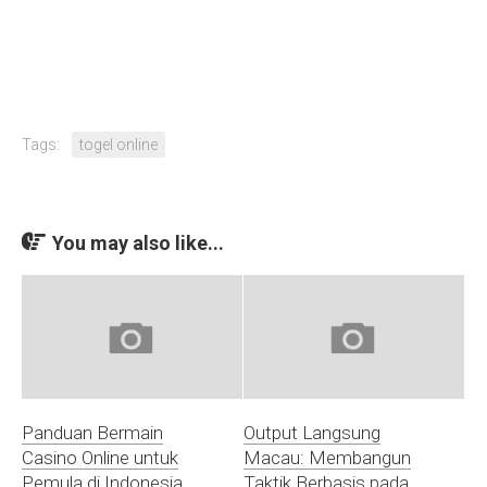
Tags:
togel online
You may also like...
Panduan Bermain
Output Langsung
Casino Online untuk
Macau: Membangun
Pemula di Indonesia
Taktik Berbasis pada