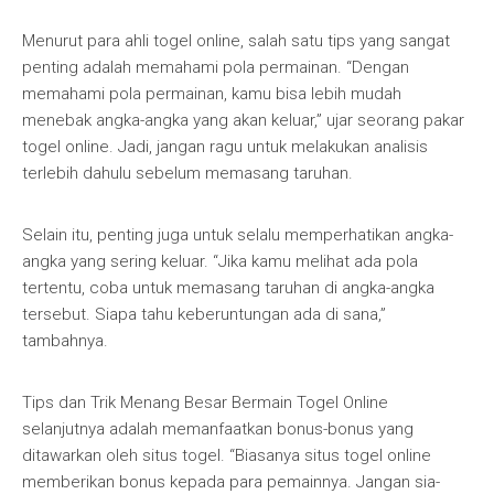
Menurut para ahli togel online, salah satu tips yang sangat
penting adalah memahami pola permainan. “Dengan
memahami pola permainan, kamu bisa lebih mudah
menebak angka-angka yang akan keluar,” ujar seorang pakar
togel online. Jadi, jangan ragu untuk melakukan analisis
terlebih dahulu sebelum memasang taruhan.
Selain itu, penting juga untuk selalu memperhatikan angka-
angka yang sering keluar. “Jika kamu melihat ada pola
tertentu, coba untuk memasang taruhan di angka-angka
tersebut. Siapa tahu keberuntungan ada di sana,”
tambahnya.
Tips dan Trik Menang Besar Bermain Togel Online
selanjutnya adalah memanfaatkan bonus-bonus yang
ditawarkan oleh situs togel. “Biasanya situs togel online
memberikan bonus kepada para pemainnya. Jangan sia-