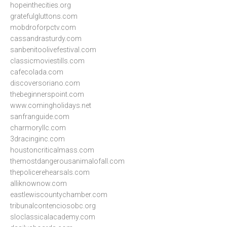
hopeinthecities.org
gratefulgluttons.com
mobdroforpctv.com
cassandrasturdy.com
sanbenitoolivefestival.com
classicmoviestills.com
cafecolada.com
discoversoriano.com
thebeginnerspoint.com
www.comingholidays.net
sanfranguide.com
charmoryllc.com
3dracinginc.com
houstoncriticalmass.com
themostdangerousanimalofall.com
thepolicerehearsals.com
alliknownow.com
eastlewiscountychamber.com
tribunalcontenciosobc.org
sloclassicalacademy.com