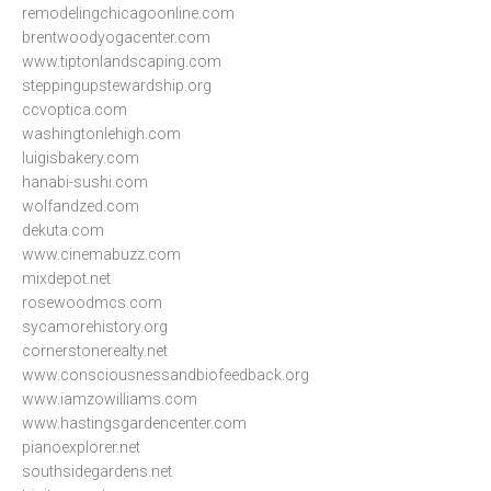
remodelingchicagoonline.com
brentwoodyogacenter.com
www.tiptonlandscaping.com
steppingupstewardship.org
ccvoptica.com
washingtonlehigh.com
luigisbakery.com
hanabi-sushi.com
wolfandzed.com
dekuta.com
www.cinemabuzz.com
mixdepot.net
rosewoodmcs.com
sycamorehistory.org
cornerstonerealty.net
www.consciousnessandbiofeedback.org
www.iamzowilliams.com
www.hastingsgardencenter.com
pianoexplorer.net
southsidegardens.net