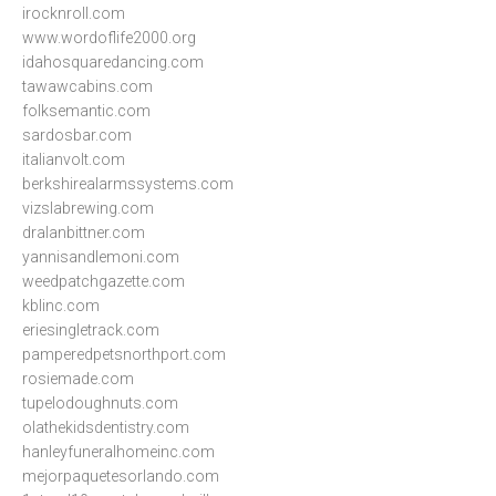
irocknroll.com
www.wordoflife2000.org
idahosquaredancing.com
tawawcabins.com
folksemantic.com
sardosbar.com
italianvolt.com
berkshirealarmssystems.com
vizslabrewing.com
dralanbittner.com
yannisandlemoni.com
weedpatchgazette.com
kblinc.com
eriesingletrack.com
pamperedpetsnorthport.com
rosiemade.com
tupelodoughnuts.com
olathekidsdentistry.com
hanleyfuneralhomeinc.com
mejorpaquetesorlando.com