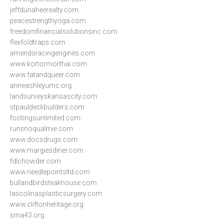
jeffdunaheerealty.com
peacestrengthyoga.com
freedomfinancialsolutionsinc.com
flexfoldtraps.com
amendsracingengines.com
www.kortormorthai.com
www.fatandqueer.com
anneashleyumc.org
landsurveyskansascity.com
stpauldeckbuilders.com
footingsunlimited.com
runsnoqualmie.com
www.docsdrugs.com
www.margiesdiner.com
fdlchowder.com
www.needlepointsltd.com
bullandbirdsteakhouse.com
lascolinasplasticsurgery.com
www.cliftonheritage.org
sma43.org