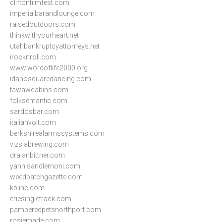
cliftonfilmfest.com
imperialbarandlounge.com
raisedoutdoors.com
thinkwithyourheart.net
utahbankruptcyattorneys.net
irocknroll.com
www.wordoflife2000.org
idahosquaredancing.com
tawawcabins.com
folksemantic.com
sardosbar.com
italianvolt.com
berkshirealarmssystems.com
vizslabrewing.com
dralanbittner.com
yannisandlemoni.com
weedpatchgazette.com
kblinc.com
eriesingletrack.com
pamperedpetsnorthport.com
rosiemade.com