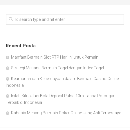
Recent Posts
Manfaat Bermain Slot RTP Hari Ini untuk Pemain
Strategi Menang Bermain Togel dengan Index Togel
Keamanan dan Kepercayaan dalam Bermain Casino Online
Indonesia
Inilah Situs Judi Bola Deposit Pulsa 10rb Tanpa Potongan
Terbaik di Indonesia
Rahasia Menang Bermain Poker Online Uang Asli Terpercaya