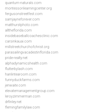
quantum-naturals.com
montessorilearningcenter.org
fergusonstreetfest.com
samjayneforever.com
matthurstphoto.com
alltheflorida.com
insidebaseballcoachesclinic.com
carsinkauai.com
millstreetchurchofchrist.org
parasailingvacadestinflorida.com
pride-realty.net
alphadynamicshealth.com
flutterbylash.com
hanlintearoom.com
funnyduckfarms.com
jenwaite.com
elevatemanagementgroup.com
leroyzimmerman.com
drfinley.net
flemingfamilylaw.com