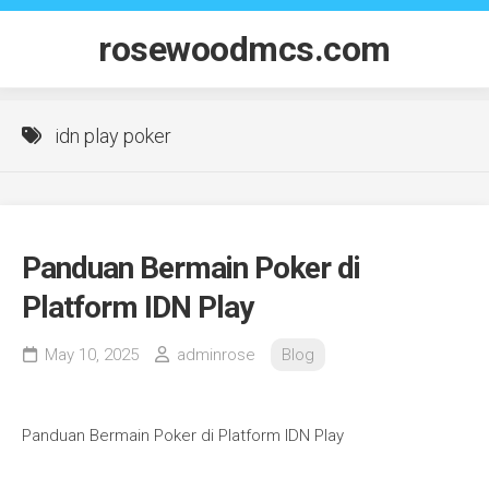
Skip
to
rosewoodmcs.com
content
idn play poker
Panduan Bermain Poker di
Platform IDN Play
May 10, 2025
adminrose
Blog
Panduan Bermain Poker di Platform IDN Play