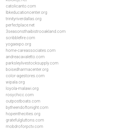
catolicanto.com
lbkeducationcenter.org
trinityriverdallas.org
perfectplace.net
3seasonsthaibistrooakland.com
scribblefire.com
yogaexpo.org
home-careassociates.com
andreacavaletto.com
parksleylivestocksupply.com
boisedharmacenter.org
color-agestores.com
wipala.org
loyola-malawi.org
rosychicc.com
outpostboats.com
bytheendoftonight.com
hopeinthecities.org
gratefulgluttons.com
mobdroforpctv.com