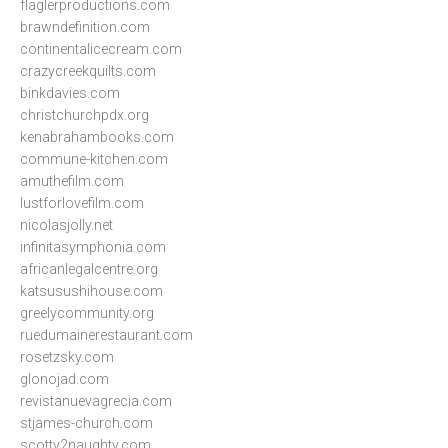
flaglerproductions.com
brawndefinition.com
continentalicecream.com
crazycreekquilts.com
binkdavies.com
christchurchpdx.org
kenabrahambooks.com
commune-kitchen.com
amuthefilm.com
lustforlovefilm.com
nicolasjolly.net
infinitasymphonia.com
africanlegalcentre.org
katsusushihouse.com
greelycommunity.org
ruedumainerestaurant.com
rosetzsky.com
glonojad.com
revistanuevagrecia.com
stjames-church.com
scotty2naughty.com