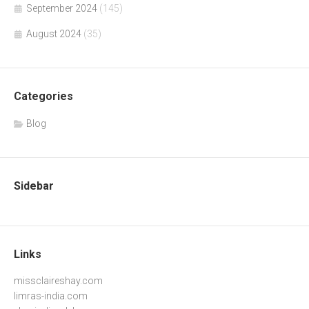
September 2024
(145)
August 2024
(35)
Categories
Blog
Sidebar
Links
missclaireshay.com
limras-india.com