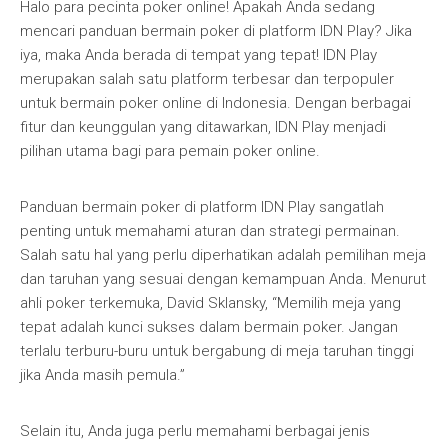
Halo para pecinta poker online! Apakah Anda sedang
mencari panduan bermain poker di platform IDN Play? Jika
iya, maka Anda berada di tempat yang tepat! IDN Play
merupakan salah satu platform terbesar dan terpopuler
untuk bermain poker online di Indonesia. Dengan berbagai
fitur dan keunggulan yang ditawarkan, IDN Play menjadi
pilihan utama bagi para pemain poker online.
Panduan bermain poker di platform IDN Play sangatlah
penting untuk memahami aturan dan strategi permainan.
Salah satu hal yang perlu diperhatikan adalah pemilihan meja
dan taruhan yang sesuai dengan kemampuan Anda. Menurut
ahli poker terkemuka, David Sklansky, “Memilih meja yang
tepat adalah kunci sukses dalam bermain poker. Jangan
terlalu terburu-buru untuk bergabung di meja taruhan tinggi
jika Anda masih pemula.”
Selain itu, Anda juga perlu memahami berbagai jenis