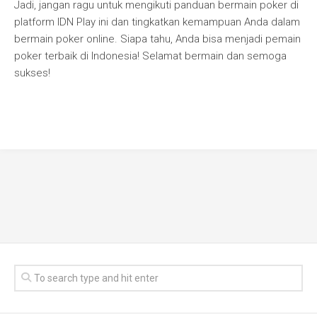
Jadi, jangan ragu untuk mengikuti panduan bermain poker di
platform IDN Play ini dan tingkatkan kemampuan Anda dalam
bermain poker online. Siapa tahu, Anda bisa menjadi pemain
poker terbaik di Indonesia! Selamat bermain dan semoga
sukses!