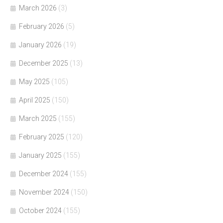
March 2026
(3)
February 2026
(5)
January 2026
(19)
December 2025
(13)
May 2025
(105)
April 2025
(150)
March 2025
(155)
February 2025
(120)
January 2025
(155)
December 2024
(155)
November 2024
(150)
October 2024
(155)