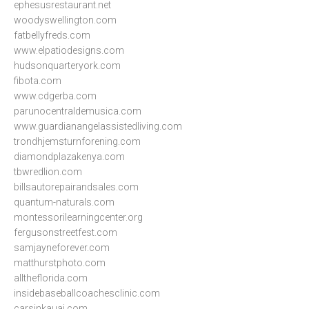
ephesusrestaurant.net
woodyswellington.com
fatbellyfreds.com
www.elpatiodesigns.com
hudsonquarteryork.com
fibota.com
www.cdgerba.com
parunocentraldemusica.com
www.guardianangelassistedliving.com
trondhjemsturnforening.com
diamondplazakenya.com
tbwredlion.com
billsautorepairandsales.com
quantum-naturals.com
montessorilearningcenter.org
fergusonstreetfest.com
samjayneforever.com
matthurstphoto.com
alltheflorida.com
insidebaseballcoachesclinic.com
carsinkauai.com