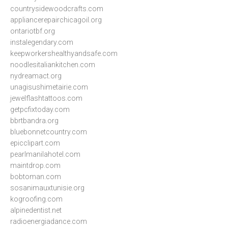
countrysidewoodcrafts.com
appliancerepairchicagoil.org
ontariotbf.org
instalegendary.com
keepworkershealthyandsafe.com
noodlesitaliankitchen.com
nydreamact.org
unagisushimetairie.com
jewelflashtattoos.com
getpcfixtoday.com
bbrtbandra.org
bluebonnetcountry.com
epicclipart.com
pearlmanilahotel.com
maintdrop.com
bobtoman.com
sosanimauxtunisie.org
kogroofing.com
alpinedentist.net
radioenergiadance.com