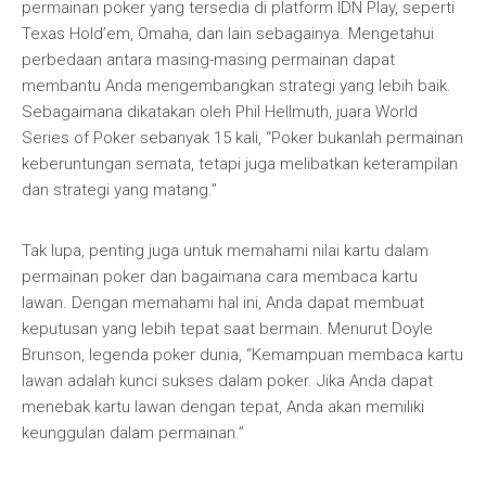
permainan poker yang tersedia di platform IDN Play, seperti
Texas Hold’em, Omaha, dan lain sebagainya. Mengetahui
perbedaan antara masing-masing permainan dapat
membantu Anda mengembangkan strategi yang lebih baik.
Sebagaimana dikatakan oleh Phil Hellmuth, juara World
Series of Poker sebanyak 15 kali, “Poker bukanlah permainan
keberuntungan semata, tetapi juga melibatkan keterampilan
dan strategi yang matang.”
Tak lupa, penting juga untuk memahami nilai kartu dalam
permainan poker dan bagaimana cara membaca kartu
lawan. Dengan memahami hal ini, Anda dapat membuat
keputusan yang lebih tepat saat bermain. Menurut Doyle
Brunson, legenda poker dunia, “Kemampuan membaca kartu
lawan adalah kunci sukses dalam poker. Jika Anda dapat
menebak kartu lawan dengan tepat, Anda akan memiliki
keunggulan dalam permainan.”