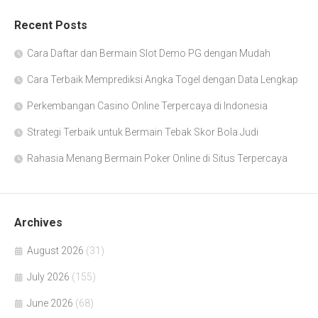
Recent Posts
Cara Daftar dan Bermain Slot Demo PG dengan Mudah
Cara Terbaik Memprediksi Angka Togel dengan Data Lengkap
Perkembangan Casino Online Terpercaya di Indonesia
Strategi Terbaik untuk Bermain Tebak Skor Bola Judi
Rahasia Menang Bermain Poker Online di Situs Terpercaya
Archives
August 2026
(31)
July 2026
(155)
June 2026
(68)