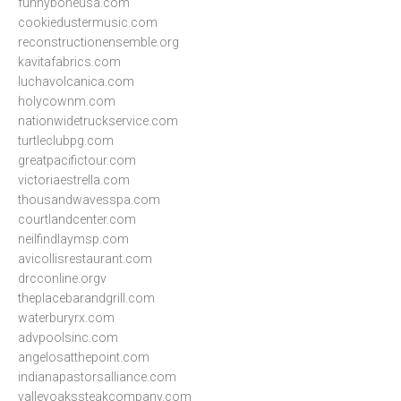
funnyboneusa.com
cookiedustermusic.com
reconstructionensemble.org
kavitafabrics.com
luchavolcanica.com
holycownm.com
nationwidetruckservice.com
turtleclubpg.com
greatpacifictour.com
victoriaestrella.com
thousandwavesspa.com
courtlandcenter.com
neilfindlaymsp.com
avicollisrestaurant.com
drcconline.org
v
theplacebarandgrill.com
waterburyrx.com
advpoolsinc.com
angelosatthepoint.com
indianapastorsalliance.com
valleyoakssteakcompany.com