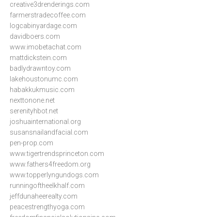
creative3drenderings.com
farmerstradecoffee.com
logcabinyardage.com
davidboers.com
www.imobetachat.com
mattdickstein.com
badlydrawntoy.com
lakehoustonumc.com
habakkukmusic.com
nexttonone.net
serenityhbot.net
joshuainternational.org
susansnailandfacial.com
pen-prop.com
www.tigertrendsprinceton.com
www.fathers4freedom.org
www.topperlyngundogs.com
runningoftheelkhalf.com
jeffdunaheerealty.com
peacestrengthyoga.com