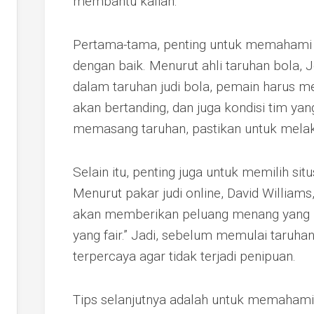
membantu kalian.
Pertama-tama, penting untuk memahami c
dengan baik. Menurut ahli taruhan bola,
dalam taruhan judi bola, pemain harus 
akan bertanding, dan juga kondisi tim yan
memasang taruhan, pastikan untuk melaku
Selain itu, penting juga untuk memilih sit
Menurut pakar judi online, David Williams,
akan memberikan peluang menang yang l
yang fair.” Jadi, sebelum memulai taruhan
terpercaya agar tidak terjadi penipuan.
Tips selanjutnya adalah untuk memahami 