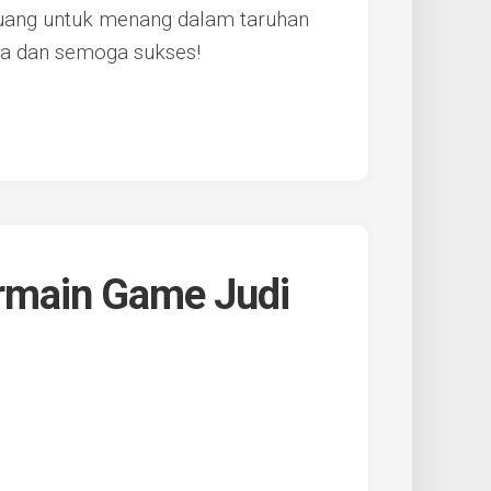
luang untuk menang dalam taruhan
oba dan semoga sukses!
rmain Game Judi