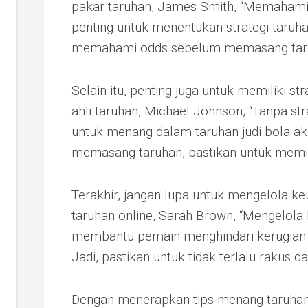
pakar taruhan, James Smith, “Memahami o
penting untuk menentukan strategi taruhan
memahami odds sebelum memasang tar
Selain itu, penting juga untuk memiliki st
ahli taruhan, Michael Johnson, “Tanpa str
untuk menang dalam taruhan judi bola aka
memasang taruhan, pastikan untuk memili
Terakhir, jangan lupa untuk mengelola k
taruhan online, Sarah Brown, “Mengelola
membantu pemain menghindari kerugian b
Jadi, pastikan untuk tidak terlalu rakus
Dengan menerapkan tips menang taruhan j