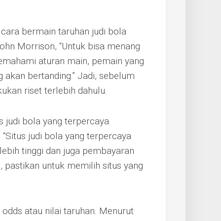
ara bermain taruhan judi bola
 John Morrison, “Untuk bisa menang
memahami aturan main, pemain yang
g akan bertanding.” Jadi, sebelum
kan riset terlebih dahulu.
us judi bola yang terpercaya.
 “Situs judi bola yang terpercaya
ebih tinggi dan juga pembayaran
, pastikan untuk memilih situs yang
odds atau nilai taruhan. Menurut