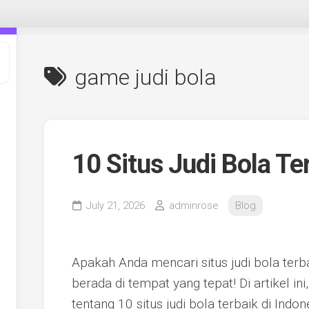
game judi bola
10 Situs Judi Bola Te
July 21, 2026
adminrose
Blog
Apakah Anda mencari situs judi bola terba
berada di tempat yang tepat! Di artikel i
tentang 10 situs judi bola terbaik di Indo