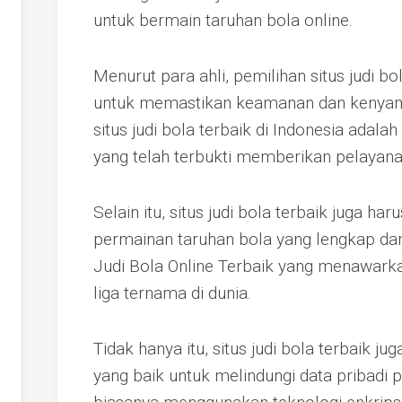
untuk bermain taruhan bola online.
Menurut para ahli, pemilihan situs judi b
untuk memastikan keamanan dan kenyam
situs judi bola terbaik di Indonesia adala
yang telah terbukti memberikan pelayan
Selain itu, situs judi bola terbaik juga h
permainan taruhan bola yang lengkap dan
Judi Bola Online Terbaik yang menawarkan
liga ternama di dunia.
Tidak hanya itu, situs judi bola terbaik 
yang baik untuk melindungi data pribadi 