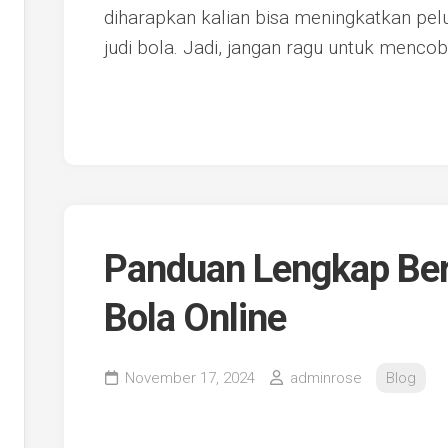
diharapkan kalian bisa meningkatkan pe
judi bola. Jadi, jangan ragu untuk menc
Panduan Lengkap Be
Bola Online
November 17, 2024
adminrose
Blog