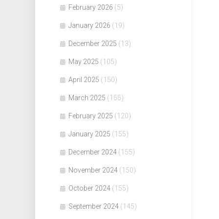
February 2026
(5)
January 2026
(19)
December 2025
(13)
May 2025
(105)
April 2025
(150)
March 2025
(155)
February 2025
(120)
January 2025
(155)
December 2024
(155)
November 2024
(150)
October 2024
(155)
September 2024
(145)