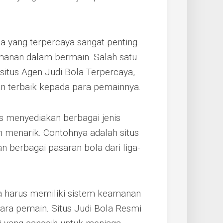
ola yang terpercaya sangat penting
anan dalam bermain. Salah satu
h situs Agen Judi Bola Terpercaya,
an terbaik kepada para pemainnya.
arus menyediakan berbagai jenis
 menarik. Contohnya adalah situs
 berbagai pasaran bola dari liga-
juga harus memiliki sistem keamanan
para pemain. Situs Judi Bola Resmi