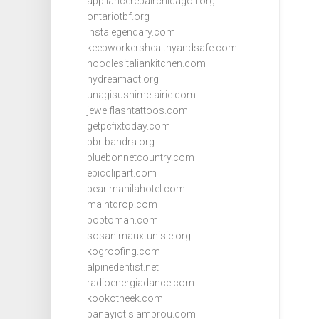
appliancerepairchicagoil.org
ontariotbf.org
instalegendary.com
keepworkershealthyandsafe.com
noodlesitaliankitchen.com
nydreamact.org
unagisushimetairie.com
jewelflashtattoos.com
getpcfixtoday.com
bbrtbandra.org
bluebonnetcountry.com
epicclipart.com
pearlmanilahotel.com
maintdrop.com
bobtoman.com
sosanimauxtunisie.org
kogroofing.com
alpinedentist.net
radioenergiadance.com
kookotheek.com
panayiotislamprou.com