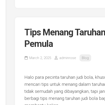
Tips Menang Taruhan 
Pemula
March 2, 2025
adminrose
Blog
Halo para pecinta taruhan judi bola, kh
mencari tips untuk menang dalam taruhan
tidak semudah yang dibayangkan, tapi ja
berbagi tips menang taruhan judi bola b