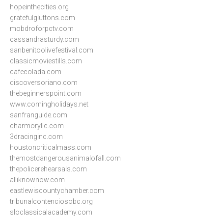
hopeinthecities.org
gratefulgluttons.com
mobdroforpctv.com
cassandrasturdy.com
sanbenitoolivefestival.com
classicmoviestills.com
cafecolada.com
discoversoriano.com
thebeginnerspoint.com
www.comingholidays.net
sanfranguide.com
charmoryllc.com
3dracinginc.com
houstoncriticalmass.com
themostdangerousanimalofall.com
thepolicerehearsals.com
alliknownow.com
eastlewiscountychamber.com
tribunalcontenciosobc.org
sloclassicalacademy.com