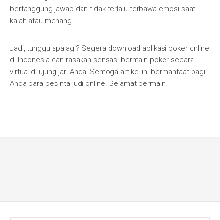
bertanggung jawab dan tidak terlalu terbawa emosi saat
kalah atau menang.
Jadi, tunggu apalagi? Segera download aplikasi poker online
di Indonesia dan rasakan sensasi bermain poker secara
virtual di ujung jari Anda! Semoga artikel ini bermanfaat bagi
Anda para pecinta judi online. Selamat bermain!