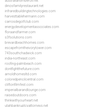
australiantimberoil.net
dinosfamilyrestaurant.net
infraredbuildingtechnologies.com
harvesttablehermann.com
carrosdegolfclub.com
energydevelopmentassociates.com
floraandfarmer.com
s3fsolutions.com
brevardbeachhomes.com
escapefromtheivorytower.com
743southchadwick.com
india-northeast.com
roofing-palmbeach.com
dontfightthefuture.com
arnoldhomesltd.com
coloredpencilcentral.com
cliftonfilmfest.com
imperialbarandlounge.com
raisedoutdoors.com
thinkwithyourheart.net
utahbankruptcyattorneys.net