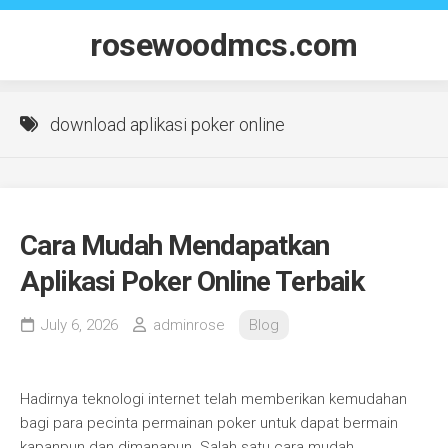
Skip
to
rosewoodmcs.com
content
download aplikasi poker online
Cara Mudah Mendapatkan
Aplikasi Poker Online Terbaik
July 6, 2026
adminrose
Blog
Hadirnya teknologi internet telah memberikan kemudahan
bagi para pecinta permainan poker untuk dapat bermain
kapanpun dan dimanapun. Salah satu cara mudah