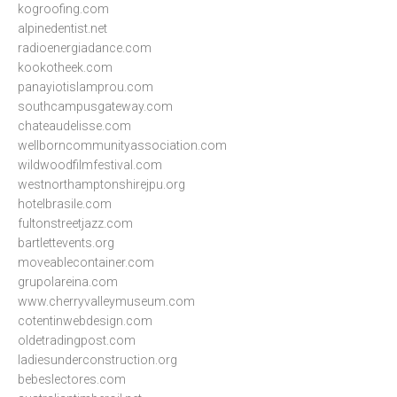
kogroofing.com
alpinedentist.net
radioenergiadance.com
kookotheek.com
panayiotislamprou.com
southcampusgateway.com
chateaudelisse.com
wellborncommunityassociation.com
wildwoodfilmfestival.com
westnorthamptonshirejpu.org
hotelbrasile.com
fultonstreetjazz.com
bartlettevents.org
moveablecontainer.com
grupolareina.com
www.cherryvalleymuseum.com
cotentinwebdesign.com
oldetradingpost.com
ladiesunderconstruction.org
bebeslectores.com