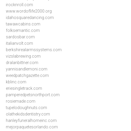
irocknroll.com
www.wordoflife2000.org
idahosquaredancing.com
tawawcabins.com
folksemantic.com
sardosbar.com
italianvolt.com
berkshirealarmssystems.com
vizslabrewing.com
dralanbittner.com
yannisandlemoni.com
weedpatchgazette.com
kblinc.com
eriesingletrack.com
pamperedpetsnorthport.com
rosiemade.com
tupelodoughnuts.com
olathekidsdentistry.com
hanleyfuneralhomeinc.com
mejorpaquetesorlando.com