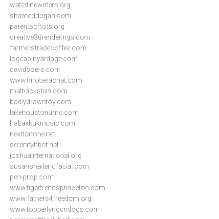
waterlinewriters.org
shameddogan.com
parentsoftots.org
creative3drenderings.com
farmerstradecoffee.com
logcabinyardage.com
davidboers.com
www.imobetachat.com
mattdickstein.com
badlydrawntoy.com
lakehoustonumc.com
habakkukmusic.com
nexttonone.net
serenityhbot.net
joshuainternational.org
susansnailandfacial.com
pen-prop.com
www.tigertrendsprinceton.com
www.fathers4freedom.org
www.topperlyngundogs.com