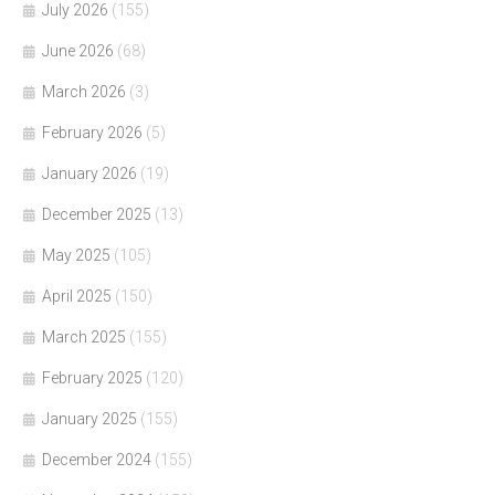
July 2026
(155)
June 2026
(68)
March 2026
(3)
February 2026
(5)
January 2026
(19)
December 2025
(13)
May 2025
(105)
April 2025
(150)
March 2025
(155)
February 2025
(120)
January 2025
(155)
December 2024
(155)