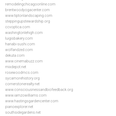
remodelingchicagoonline.com
brentwoodyogacenter.com
www.tiptonlandscaping.com
steppingupstewardship.org
ccvoptica.com
washingtonlehigh.com
luigisbakery.com
hanabi-sushi.com
wolfandzed.com
dekuta.com
www.cinemabuzz.com
mixdepot.net
rosewoodmcs.com
sycamorehistory.org
cornerstonerealty.net
www.consciousnessandbiofeedback.org
www.iamzowilliams.com
www.hastingsgardencenter.com
pianoexplorer.net
southsidegardens.net