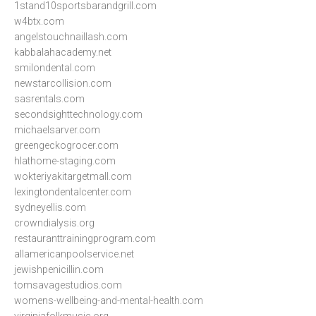
1stand10sportsbarandgrill.com
w4btx.com
angelstouchnaillash.com
kabbalahacademy.net
smilondental.com
newstarcollision.com
sasrentals.com
secondsighttechnology.com
michaelsarver.com
greengeckogrocer.com
hlathome-staging.com
wokteriyakitargetmall.com
lexingtondentalcenter.com
sydneyellis.com
crowndialysis.org
restauranttrainingprogram.com
allamericanpoolservice.net
jewishpenicillin.com
tomsavagestudios.com
womens-wellbeing-and-mental-health.com