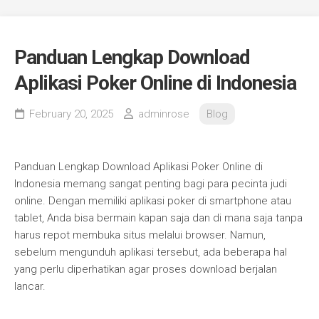
Panduan Lengkap Download
Aplikasi Poker Online di Indonesia
February 20, 2025
adminrose
Blog
Panduan Lengkap Download Aplikasi Poker Online di
Indonesia memang sangat penting bagi para pecinta judi
online. Dengan memiliki aplikasi poker di smartphone atau
tablet, Anda bisa bermain kapan saja dan di mana saja tanpa
harus repot membuka situs melalui browser. Namun,
sebelum mengunduh aplikasi tersebut, ada beberapa hal
yang perlu diperhatikan agar proses download berjalan
lancar.