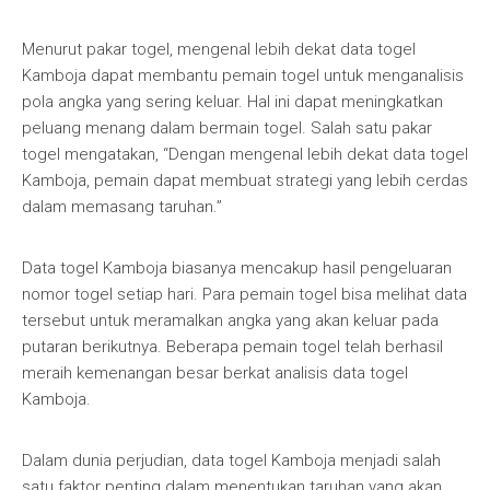
Menurut pakar togel, mengenal lebih dekat data togel
Kamboja dapat membantu pemain togel untuk menganalisis
pola angka yang sering keluar. Hal ini dapat meningkatkan
peluang menang dalam bermain togel. Salah satu pakar
togel mengatakan, “Dengan mengenal lebih dekat data togel
Kamboja, pemain dapat membuat strategi yang lebih cerdas
dalam memasang taruhan.”
Data togel Kamboja biasanya mencakup hasil pengeluaran
nomor togel setiap hari. Para pemain togel bisa melihat data
tersebut untuk meramalkan angka yang akan keluar pada
putaran berikutnya. Beberapa pemain togel telah berhasil
meraih kemenangan besar berkat analisis data togel
Kamboja.
Dalam dunia perjudian, data togel Kamboja menjadi salah
satu faktor penting dalam menentukan taruhan yang akan