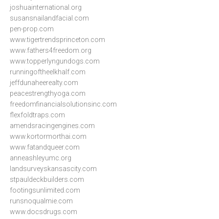
joshuainternational.org
susansnailandfacial.com
pen-prop.com
www.tigertrendsprinceton.com
www.fathers4freedom.org
www.topperlyngundogs.com
runningoftheelkhalf.com
jeffdunaheerealty.com
peacestrengthyoga.com
freedomfinancialsolutionsinc.com
flexfoldtraps.com
amendsracingengines.com
www.kortormorthai.com
www.fatandqueer.com
anneashleyumc.org
landsurveyskansascity.com
stpauldeckbuilders.com
footingsunlimited.com
runsnoqualmie.com
www.docsdrugs.com