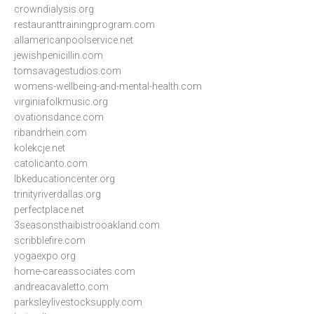
crowndialysis.org
restauranttrainingprogram.com
allamericanpoolservice.net
jewishpenicillin.com
tomsavagestudios.com
womens-wellbeing-and-mental-health.com
virginiafolkmusic.org
ovationsdance.com
ribandrhein.com
kolekcje.net
catolicanto.com
lbkeducationcenter.org
trinityriverdallas.org
perfectplace.net
3seasonsthaibistrooakland.com
scribblefire.com
yogaexpo.org
home-careassociates.com
andreacavaletto.com
parksleylivestocksupply.com