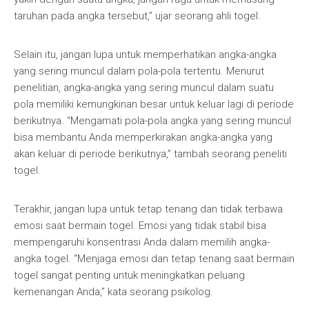
taruhan pada angka tersebut,” ujar seorang ahli togel.
Selain itu, jangan lupa untuk memperhatikan angka-angka
yang sering muncul dalam pola-pola tertentu. Menurut
penelitian, angka-angka yang sering muncul dalam suatu
pola memiliki kemungkinan besar untuk keluar lagi di periode
berikutnya. “Mengamati pola-pola angka yang sering muncul
bisa membantu Anda memperkirakan angka-angka yang
akan keluar di periode berikutnya,” tambah seorang peneliti
togel.
Terakhir, jangan lupa untuk tetap tenang dan tidak terbawa
emosi saat bermain togel. Emosi yang tidak stabil bisa
mempengaruhi konsentrasi Anda dalam memilih angka-
angka togel. “Menjaga emosi dan tetap tenang saat bermain
togel sangat penting untuk meningkatkan peluang
kemenangan Anda,” kata seorang psikolog.