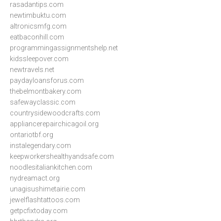
rasadantips.com
newtimbuktu.com
altronicsmfg.com
eatbaconhill.com
programmingassignmentshelp.net
kidssleepover.com
newtravels.net
paydayloansforus.com
thebelmontbakery.com
safewayclassic.com
countrysidewoodcrafts.com
appliancerepairchicagoil.org
ontariotbf.org
instalegendary.com
keepworkershealthyandsafe.com
noodlesitaliankitchen.com
nydreamact.org
unagisushimetairie.com
jewelflashtattoos.com
getpcfixtoday.com