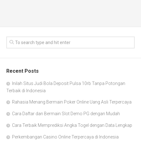
Recent Posts
Inilah Situs Judi Bola Deposit Pulsa 10rb Tanpa Potongan
Terbaik di Indonesia
Rahasia Menang Bermain Poker Online Uang Asli Terpercaya
Cara Daftar dan Bermain Slot Demo PG dengan Mudah
Cara Terbaik Memprediksi Angka Togel dengan Data Lengkap
Perkembangan Casino Online Terpercaya di Indonesia