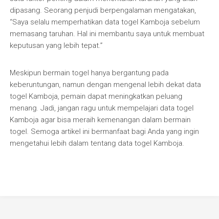
dipasang. Seorang penjudi berpengalaman mengatakan,
“Saya selalu memperhatikan data togel Kamboja sebelum
memasang taruhan. Hal ini membantu saya untuk membuat
keputusan yang lebih tepat.”
Meskipun bermain togel hanya bergantung pada
keberuntungan, namun dengan mengenal lebih dekat data
togel Kamboja, pemain dapat meningkatkan peluang
menang. Jadi, jangan ragu untuk mempelajari data togel
Kamboja agar bisa meraih kemenangan dalam bermain
togel. Semoga artikel ini bermanfaat bagi Anda yang ingin
mengetahui lebih dalam tentang data togel Kamboja.