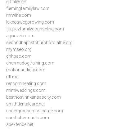
drfinley.net
flemingfamilylaw.com
rnrwine.com
lakeoswegorowing.com
fuquayfamilycounseling.com
agouveia.com
secondbaptistchurchofolathe.org
mymseo.org
chhpac.com
dharmadogtraining.com
motionaudiotx.com
rttl.me
rescomheating.com
mimiweddings.com
besthostinnkansascity.com
smithdentalcare.net
undergroundmusiccafe.com
samhubermusic.com
apexfence.net