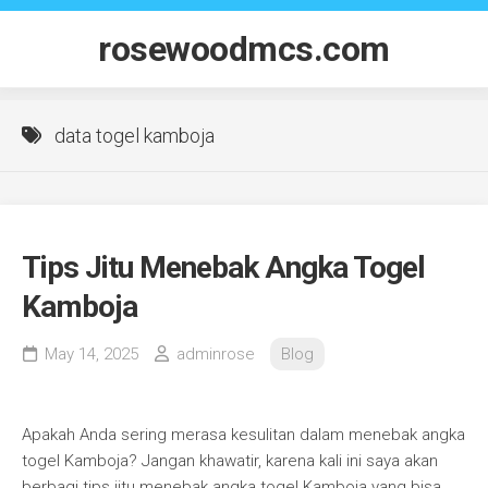
Skip
to
rosewoodmcs.com
content
data togel kamboja
Tips Jitu Menebak Angka Togel
Kamboja
May 14, 2025
adminrose
Blog
Apakah Anda sering merasa kesulitan dalam menebak angka
togel Kamboja? Jangan khawatir, karena kali ini saya akan
berbagi tips jitu menebak angka togel Kamboja yang bisa