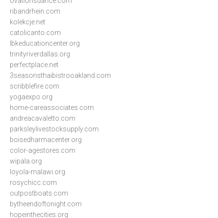
ovationsdance.com
ribandrhein.com
kolekcje.net
catolicanto.com
lbkeducationcenter.org
trinityriverdallas.org
perfectplace.net
3seasonsthaibistrooakland.com
scribblefire.com
yogaexpo.org
home-careassociates.com
andreacavaletto.com
parksleylivestocksupply.com
boisedharmacenter.org
color-agestores.com
wipala.org
loyola-malawi.org
rosychicc.com
outpostboats.com
bytheendoftonight.com
hopeinthecities.org