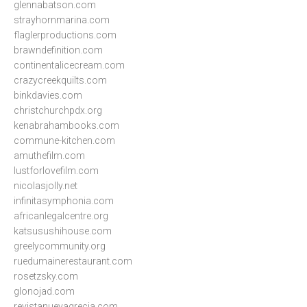
glennabatson.com
strayhornmarina.com
flaglerproductions.com
brawndefinition.com
continentalicecream.com
crazycreekquilts.com
binkdavies.com
christchurchpdx.org
kenabrahambooks.com
commune-kitchen.com
amuthefilm.com
lustforlovefilm.com
nicolasjolly.net
infinitasymphonia.com
africanlegalcentre.org
katsusushihouse.com
greelycommunity.org
ruedumainerestaurant.com
rosetzsky.com
glonojad.com
revistanuevagrecia.com