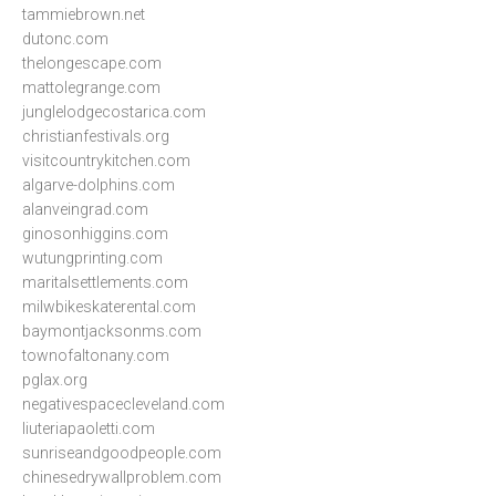
tammiebrown.net
dutonc.com
thelongescape.com
mattolegrange.com
junglelodgecostarica.com
christianfestivals.org
visitcountrykitchen.com
algarve-dolphins.com
alanveingrad.com
ginosonhiggins.com
wutungprinting.com
maritalsettlements.com
milwbikeskaterental.com
baymontjacksonms.com
townofaltonany.com
pglax.org
negativespacecleveland.com
liuteriapaoletti.com
sunriseandgoodpeople.com
chinesedrywallproblem.com