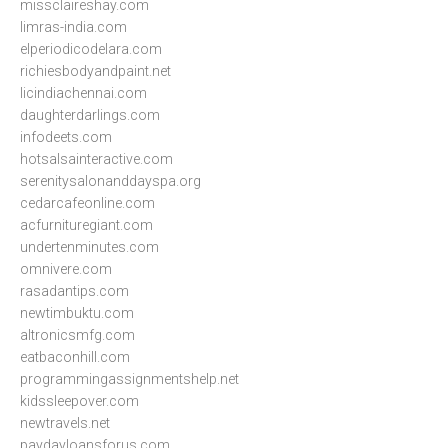
missclaireshay.com
limras-india.com
elperiodicodelara.com
richiesbodyandpaint.net
licindiachennai.com
daughterdarlings.com
infodeets.com
hotsalsainteractive.com
serenitysalonanddayspa.org
cedarcafeonline.com
acfurnituregiant.com
undertenminutes.com
omnivere.com
rasadantips.com
newtimbuktu.com
altronicsmfg.com
eatbaconhill.com
programmingassignmentshelp.net
kidssleepover.com
newtravels.net
paydayloansforus.com