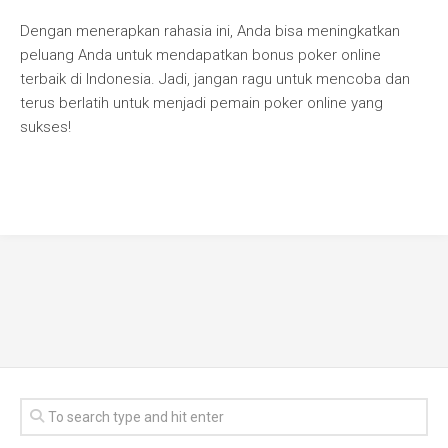
Dengan menerapkan rahasia ini, Anda bisa meningkatkan
peluang Anda untuk mendapatkan bonus poker online
terbaik di Indonesia. Jadi, jangan ragu untuk mencoba dan
terus berlatih untuk menjadi pemain poker online yang
sukses!