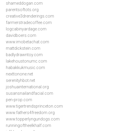
shameddogan.com
parentsoftots.org
creative3drenderings.com
farmerstradecoffee.com
logcabinyardage.com
davidboers.com
www.imobetachat.com
mattdickstein.com
badlydrawntoy.com
lakehoustonumc.com
habakkukmusic.com
nexttonone.net
serenityhbot.net
joshuainternational.org
susansnailandfacial.com
pen-prop.com
www.tigertrendsprinceton.com
www.fathers4freedom.org
www.topperlyngundogs.com
runningoftheelkhalf.com