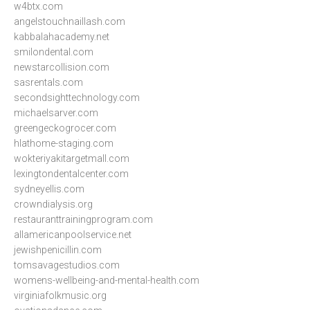
w4btx.com
angelstouchnaillash.com
kabbalahacademy.net
smilondental.com
newstarcollision.com
sasrentals.com
secondsighttechnology.com
michaelsarver.com
greengeckogrocer.com
hlathome-staging.com
wokteriyakitargetmall.com
lexingtondentalcenter.com
sydneyellis.com
crowndialysis.org
restauranttrainingprogram.com
allamericanpoolservice.net
jewishpenicillin.com
tomsavagestudios.com
womens-wellbeing-and-mental-health.com
virginiafolkmusic.org