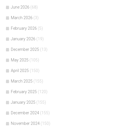
June 2026
(68)
March 2026
(3)
February 2026
(5)
January 2026
(19)
December 2025
(13)
May 2025
(105)
April 2025
(150)
March 2025
(155)
February 2025
(120)
January 2025
(155)
December 2024
(155)
November 2024
(150)