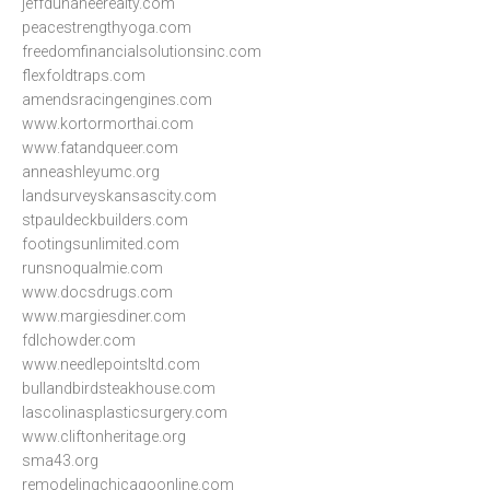
jeffdunaheerealty.com
peacestrengthyoga.com
freedomfinancialsolutionsinc.com
flexfoldtraps.com
amendsracingengines.com
www.kortormorthai.com
www.fatandqueer.com
anneashleyumc.org
landsurveyskansascity.com
stpauldeckbuilders.com
footingsunlimited.com
runsnoqualmie.com
www.docsdrugs.com
www.margiesdiner.com
fdlchowder.com
www.needlepointsltd.com
bullandbirdsteakhouse.com
lascolinasplasticsurgery.com
www.cliftonheritage.org
sma43.org
remodelingchicagoonline.com