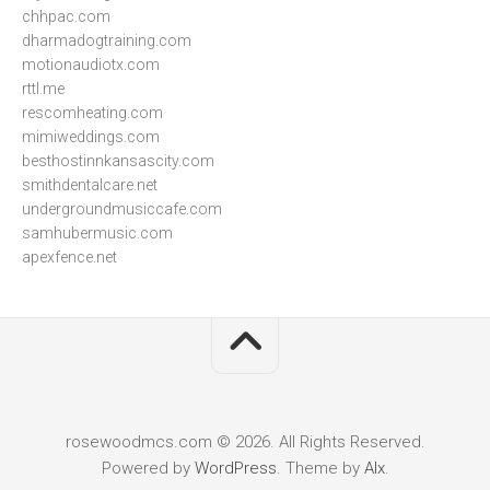
chhpac.com
dharmadogtraining.com
motionaudiotx.com
rttl.me
rescomheating.com
mimiweddings.com
besthostinnkansascity.com
smithdentalcare.net
undergroundmusiccafe.com
samhubermusic.com
apexfence.net
rosewoodmcs.com © 2026. All Rights Reserved.
Powered by
WordPress
. Theme by
Alx
.