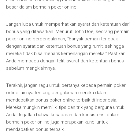
besar dalam bermain poker online.
Jangan lupa untuk memperhatikan syarat dan ketentuan dari
bonus yang ditawarkan. Menurut John Doe, seorang pemain
poker online berpengalaman, “Banyak pemain terjebak
dengan syarat dan ketentuan bonus yang rumit, sehingga
mereka tidak bisa menarik kemenangan mereka.” Pastikan
Anda membaca dengan teliti syarat dan ketentuan bonus
sebelum mengklaimnya.
Terakhir, jangan ragu untuk bertanya kepada pemain poker
online lainnya tentang pengalaman mereka dalam
mendapatkan bonus poker online terbaik di Indonesia.
Mereka mungkin memiliki tips dan trik yang berguna untuk
Anda. Ingatlah bahwa kesabaran dan konsistensi dalam
bermain poker online juga merupakan kunci untuk
mendapatkan bonus terbaik.