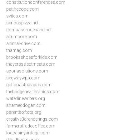
constitutionconferences.com
patthecope.com
svitcs.com
seriouspizza.net
compassroseband.net
altumcore.com
animal-drive.com
tnamag.com
brooksshoesforkids.com
thayersselectmeats.com
aporiasolutions.com
segwaywpa.com
gulfcoastpalapas.com
thebridgehealthclinics.com
waterlinewriters.org
shameddogan.com
parentsoftots.org
creative3drenderings.com
farmerstradecoffee.com
logcabinyardage.com
davidboers.com