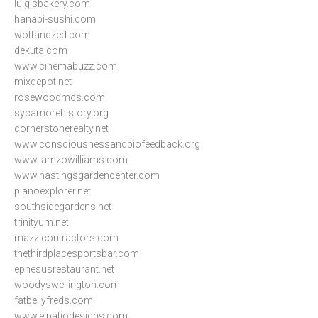
luigisbakery.com
hanabi-sushi.com
wolfandzed.com
dekuta.com
www.cinemabuzz.com
mixdepot.net
rosewoodmcs.com
sycamorehistory.org
cornerstonerealty.net
www.consciousnessandbiofeedback.org
www.iamzowilliams.com
www.hastingsgardencenter.com
pianoexplorer.net
southsidegardens.net
trinityum.net
mazzicontractors.com
thethirdplacesportsbar.com
ephesusrestaurant.net
woodyswellington.com
fatbellyfreds.com
www.elpatiodesigns.com