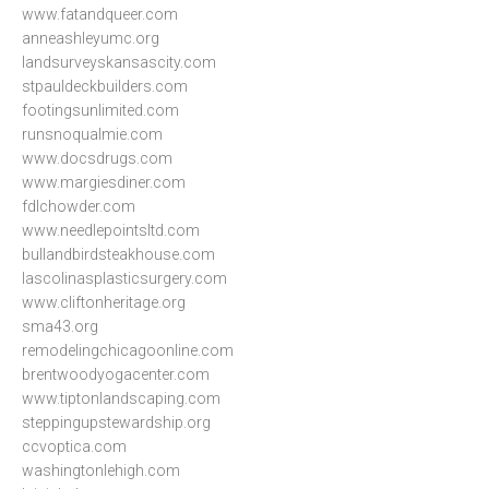
www.fatandqueer.com
anneashleyumc.org
landsurveyskansascity.com
stpauldeckbuilders.com
footingsunlimited.com
runsnoqualmie.com
www.docsdrugs.com
www.margiesdiner.com
fdlchowder.com
www.needlepointsltd.com
bullandbirdsteakhouse.com
lascolinasplasticsurgery.com
www.cliftonheritage.org
sma43.org
remodelingchicagoonline.com
brentwoodyogacenter.com
www.tiptonlandscaping.com
steppingupstewardship.org
ccvoptica.com
washingtonlehigh.com