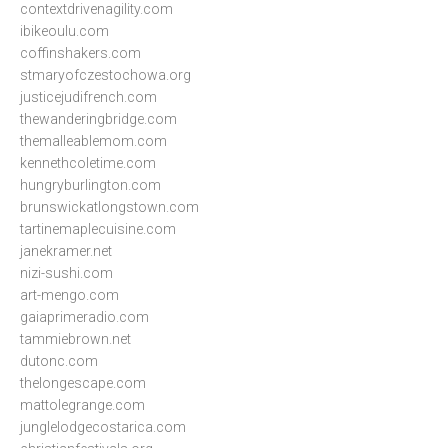
contextdrivenagility.com
ibikeoulu.com
coffinshakers.com
stmaryofczestochowa.org
justicejudifrench.com
thewanderingbridge.com
themalleablemom.com
kennethcoletime.com
hungryburlington.com
brunswickatlongstown.com
tartinemaplecuisine.com
janekramer.net
nizi-sushi.com
art-mengo.com
gaiaprimeradio.com
tammiebrown.net
dutonc.com
thelongescape.com
mattolegrange.com
junglelodgecostarica.com