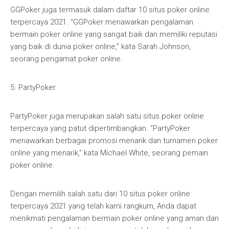
GGPoker juga termasuk dalam daftar 10 situs poker online
terpercaya 2021. “GGPoker menawarkan pengalaman
bermain poker online yang sangat baik dan memiliki reputasi
yang baik di dunia poker online,” kata Sarah Johnson,
seorang pengamat poker online.
5. PartyPoker
PartyPoker juga merupakan salah satu situs poker online
terpercaya yang patut dipertimbangkan. “PartyPoker
menawarkan berbagai promosi menarik dan turnamen poker
online yang menarik,” kata Michael White, seorang pemain
poker online.
Dengan memilih salah satu dari 10 situs poker online
terpercaya 2021 yang telah kami rangkum, Anda dapat
menikmati pengalaman bermain poker online yang aman dan