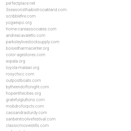
perfectplace.net
3seasonsthaibistrooakland.com
scribblefire.com
yogaexpo.org
home-careassociates.com
andreacavaletto.com
parksleylivestocksupply.com
boisedharmacenter.org
color-agestores.com
wipala.org
loyola-malawi.org
rosychicc.com
outpostboats.com
bytheendoftonight.com
hopeinthecities.org
gratefulgluttons.com
mobdroforpctv.com
cassandrasturdy.com
sanbenitoolivefestival.com
classicmoviestills.com