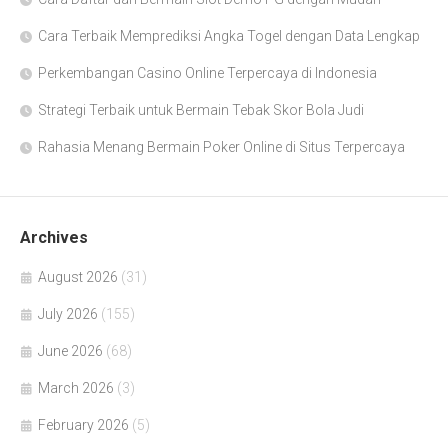
Cara Terbaik Memprediksi Angka Togel dengan Data Lengkap
Perkembangan Casino Online Terpercaya di Indonesia
Strategi Terbaik untuk Bermain Tebak Skor Bola Judi
Rahasia Menang Bermain Poker Online di Situs Terpercaya
Archives
August 2026
(31)
July 2026
(155)
June 2026
(68)
March 2026
(3)
February 2026
(5)