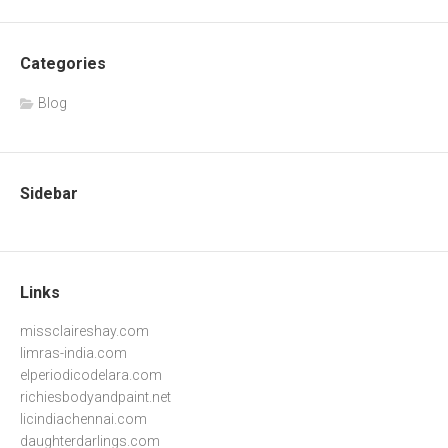
Categories
Blog
Sidebar
Links
missclaireshay.com
limras-india.com
elperiodicodelara.com
richiesbodyandpaint.net
licindiachennai.com
daughterdarlings.com