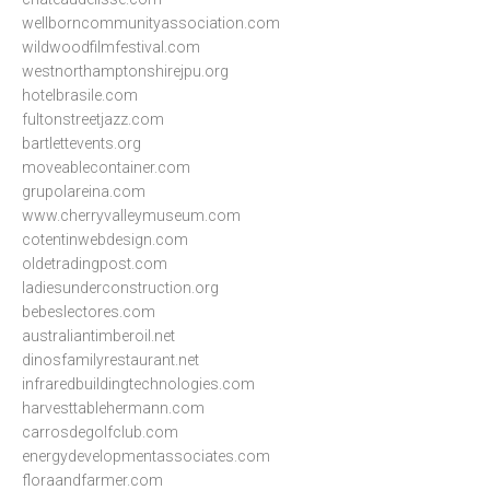
wellborncommunityassociation.com
wildwoodfilmfestival.com
westnorthamptonshirejpu.org
hotelbrasile.com
fultonstreetjazz.com
bartlettevents.org
moveablecontainer.com
grupolareina.com
www.cherryvalleymuseum.com
cotentinwebdesign.com
oldetradingpost.com
ladiesunderconstruction.org
bebeslectores.com
australiantimberoil.net
dinosfamilyrestaurant.net
infraredbuildingtechnologies.com
harvesttablehermann.com
carrosdegolfclub.com
energydevelopmentassociates.com
floraandfarmer.com