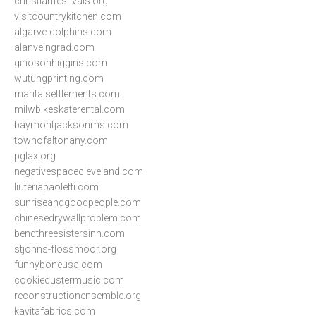
christianfestivals.org
visitcountrykitchen.com
algarve-dolphins.com
alanveingrad.com
ginosonhiggins.com
wutungprinting.com
maritalsettlements.com
milwbikeskaterental.com
baymontjacksonms.com
townofaltonany.com
pglax.org
negativespacecleveland.com
liuteriapaoletti.com
sunriseandgoodpeople.com
chinesedrywallproblem.com
bendthreesistersinn.com
stjohns-flossmoor.org
funnyboneusa.com
cookiedustermusic.com
reconstructionensemble.org
kavitafabrics.com