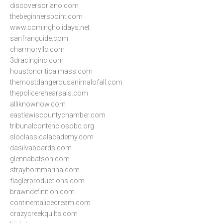
discoversoriano.com
thebeginnerspoint.com
www.comingholidays.net
sanfranguide.com
charmoryllc.com
3dracinginc.com
houstoncriticalmass.com
themostdangerousanimalofall.com
thepolicerehearsals.com
alliknownow.com
eastlewiscountychamber.com
tribunalcontenciosobc.org
sloclassicalacademy.com
dasilvaboards.com
glennabatson.com
strayhornmarina.com
flaglerproductions.com
brawndefinition.com
continentalicecream.com
crazycreekquilts.com