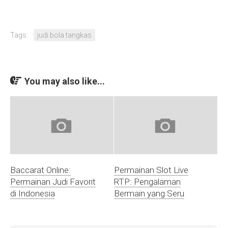
Tags:
judi bola tangkas
You may also like...
Baccarat Online:
Permainan Slot Live
Permainan Judi Favorit
RTP: Pengalaman
di Indonesia
Bermain yang Seru