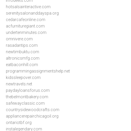
infodeets.com
hotsalsainteractive.com
serenitysalonanddayspa.org
cedarcafeonline.com
acfurnituregiant.com
undertenminutes.com
omnivere.com
rasadantips.com
newtimbuktu.com
altronicsmfg.com
eatbaconhill.com
programmingassignmentshelp.net
kidssleepover.com
newtravels.net
paydayloansforus.com
thebelmontbakery.com
safewayclassic.com
countrysidewoodcrafts.com
appliancerepairchicagoil.org
ontariotbf.org
instalegendary.com