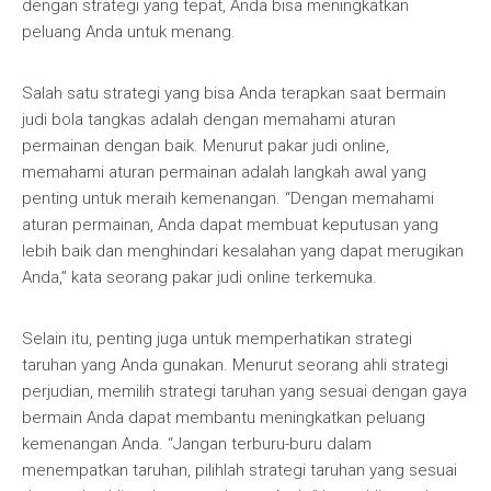
dengan strategi yang tepat, Anda bisa meningkatkan
peluang Anda untuk menang.
Salah satu strategi yang bisa Anda terapkan saat bermain
judi bola tangkas adalah dengan memahami aturan
permainan dengan baik. Menurut pakar judi online,
memahami aturan permainan adalah langkah awal yang
penting untuk meraih kemenangan. “Dengan memahami
aturan permainan, Anda dapat membuat keputusan yang
lebih baik dan menghindari kesalahan yang dapat merugikan
Anda,” kata seorang pakar judi online terkemuka.
Selain itu, penting juga untuk memperhatikan strategi
taruhan yang Anda gunakan. Menurut seorang ahli strategi
perjudian, memilih strategi taruhan yang sesuai dengan gaya
bermain Anda dapat membantu meningkatkan peluang
kemenangan Anda. “Jangan terburu-buru dalam
menempatkan taruhan, pilihlah strategi taruhan yang sesuai