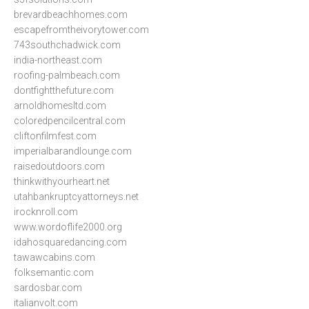
brevardbeachhomes.com
escapefromtheivorytower.com
743southchadwick.com
india-northeast.com
roofing-palmbeach.com
dontfightthefuture.com
arnoldhomesltd.com
coloredpencilcentral.com
cliftonfilmfest.com
imperialbarandlounge.com
raisedoutdoors.com
thinkwithyourheart.net
utahbankruptcyattorneys.net
irocknroll.com
www.wordoflife2000.org
idahosquaredancing.com
tawawcabins.com
folksemantic.com
sardosbar.com
italianvolt.com