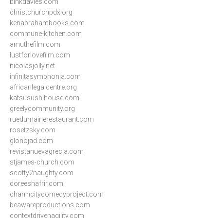
binkdavies.com
christchurchpdx.org
kenabrahambooks.com
commune-kitchen.com
amuthefilm.com
lustforlovefilm.com
nicolasjolly.net
infinitasymphonia.com
africanlegalcentre.org
katsusushihouse.com
greelycommunity.org
ruedumainerestaurant.com
rosetzsky.com
glonojad.com
revistanuevagrecia.com
stjames-church.com
scotty2naughty.com
doreeshafrir.com
charmcitycomedyproject.com
beawareproductions.com
contextdrivenagility.com