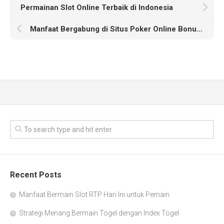
Permainan Slot Online Terbaik di Indonesia
Manfaat Bergabung di Situs Poker Online Bonus New Member
Recent Posts
Manfaat Bermain Slot RTP Hari Ini untuk Pemain
Strategi Menang Bermain Togel dengan Index Togel