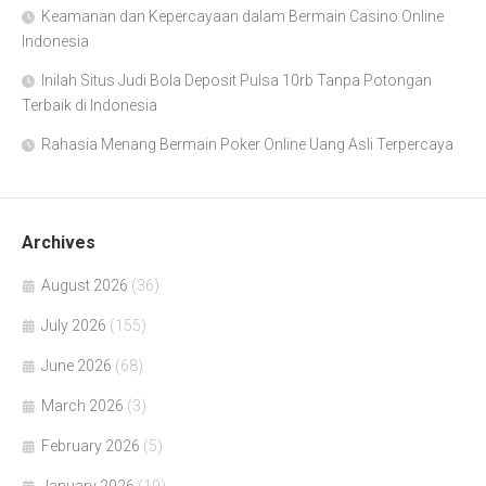
Keamanan dan Kepercayaan dalam Bermain Casino Online
Indonesia
Inilah Situs Judi Bola Deposit Pulsa 10rb Tanpa Potongan
Terbaik di Indonesia
Rahasia Menang Bermain Poker Online Uang Asli Terpercaya
Archives
August 2026
(36)
July 2026
(155)
June 2026
(68)
March 2026
(3)
February 2026
(5)