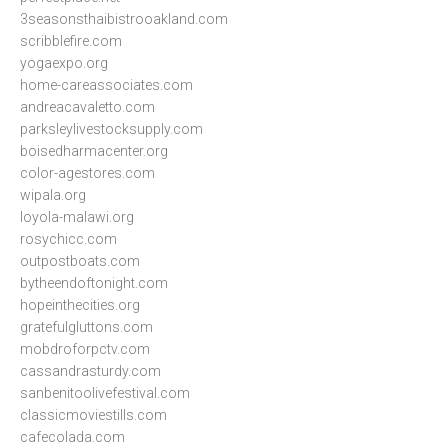
3seasonsthaibistrooakland.com
scribblefire.com
yogaexpo.org
home-careassociates.com
andreacavaletto.com
parksleylivestocksupply.com
boisedharmacenter.org
color-agestores.com
wipala.org
loyola-malawi.org
rosychicc.com
outpostboats.com
bytheendoftonight.com
hopeinthecities.org
gratefulgluttons.com
mobdroforpctv.com
cassandrasturdy.com
sanbenitoolivefestival.com
classicmoviestills.com
cafecolada.com