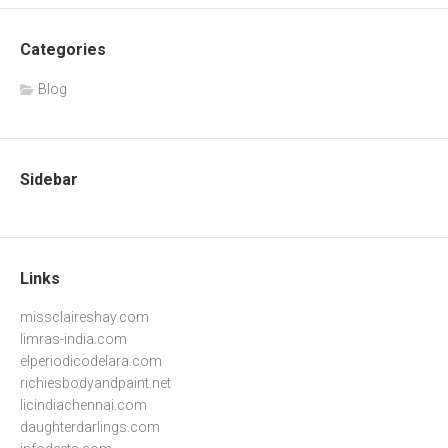
Categories
Blog
Sidebar
Links
missclaireshay.com
limras-india.com
elperiodicodelara.com
richiesbodyandpaint.net
licindiachennai.com
daughterdarlings.com