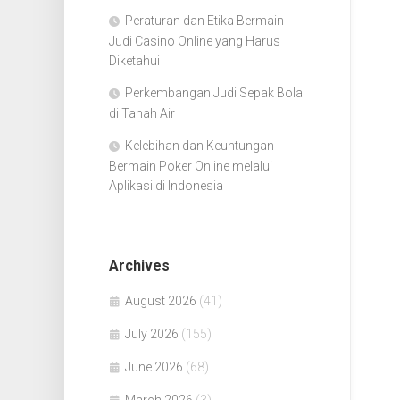
Peraturan dan Etika Bermain
Judi Casino Online yang Harus
Diketahui
Perkembangan Judi Sepak Bola
di Tanah Air
Kelebihan dan Keuntungan
Bermain Poker Online melalui
Aplikasi di Indonesia
Archives
August 2026
(41)
July 2026
(155)
June 2026
(68)