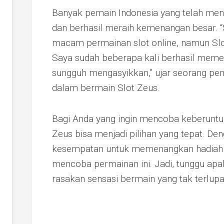
Banyak pemain Indonesia yang telah men
dan berhasil meraih kemenangan besar.
macam permainan slot online, namun Slot
Saya sudah beberapa kali berhasil meme
sungguh mengasyikkan,” ujar seorang pe
dalam bermain Slot Zeus.
Bagi Anda yang ingin mencoba keberuntung
Zeus bisa menjadi pilihan yang tepat. Deng
kesempatan untuk memenangkan hadiah be
mencoba permainan ini. Jadi, tunggu apa
rasakan sensasi bermain yang tak terlup