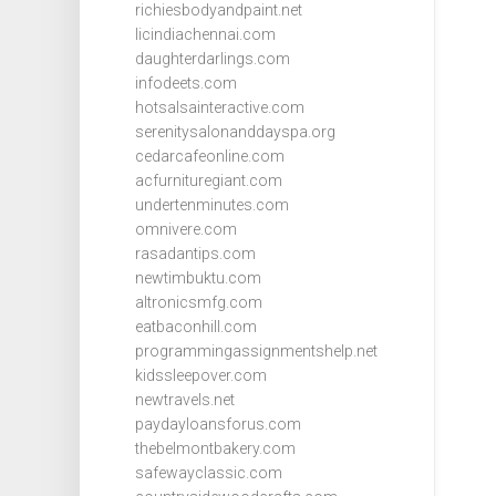
richiesbodyandpaint.net
licindiachennai.com
daughterdarlings.com
infodeets.com
hotsalsainteractive.com
serenitysalonanddayspa.org
cedarcafeonline.com
acfurnituregiant.com
undertenminutes.com
omnivere.com
rasadantips.com
newtimbuktu.com
altronicsmfg.com
eatbaconhill.com
programmingassignmentshelp.net
kidssleepover.com
newtravels.net
paydayloansforus.com
thebelmontbakery.com
safewayclassic.com