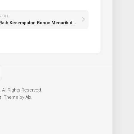
NEXT
Raih Kesempatan Bonus Menarik di Situs Poker Online untuk Member Baru
ll Rights Reserved.
s
. Theme by
Alx
.