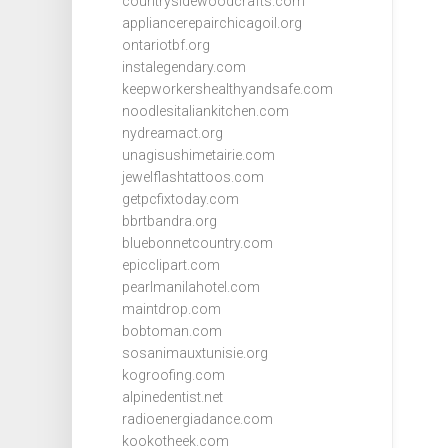
countrysidewoodcrafts.com
appliancerepairchicagoil.org
ontariotbf.org
instalegendary.com
keepworkershealthyandsafe.com
noodlesitaliankitchen.com
nydreamact.org
unagisushimetairie.com
jewelflashtattoos.com
getpcfixtoday.com
bbrtbandra.org
bluebonnetcountry.com
epicclipart.com
pearlmanilahotel.com
maintdrop.com
bobtoman.com
sosanimauxtunisie.org
kogroofing.com
alpinedentist.net
radioenergiadance.com
kookotheek.com