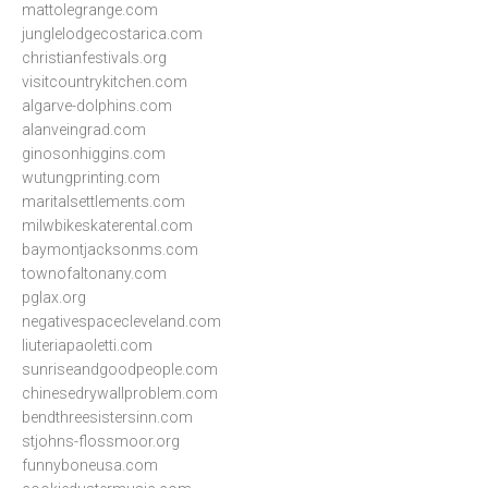
mattolegrange.com
junglelodgecostarica.com
christianfestivals.org
visitcountrykitchen.com
algarve-dolphins.com
alanveingrad.com
ginosonhiggins.com
wutungprinting.com
maritalsettlements.com
milwbikeskaterental.com
baymontjacksonms.com
townofaltonany.com
pglax.org
negativespacecleveland.com
liuteriapaoletti.com
sunriseandgoodpeople.com
chinesedrywallproblem.com
bendthreesistersinn.com
stjohns-flossmoor.org
funnyboneusa.com