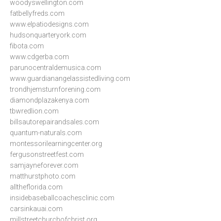
woodyswellington.com
fatbellyfreds.com
www.elpatiodesigns.com
hudsonquarteryork.com
fibota.com
www.cdgerba.com
parunocentraldemusica.com
www.guardianangelassistedliving.com
trondhjemsturnforening.com
diamondplazakenya.com
tbwredlion.com
billsautorepairandsales.com
quantum-naturals.com
montessorilearningcenter.org
fergusonstreetfest.com
samjayneforever.com
matthurstphoto.com
alltheflorida.com
insidebaseballcoachesclinic.com
carsinkauai.com
millstreetchurchofchrist.org