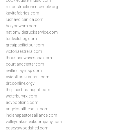
cookiedustermusic.com
reconstructionensemble.org
kavitafabrics.com
luchavolcanica.com
holycownm.com
nationwidetruckservice.com
turtleclubpg.com
greatpacifictour.com
victoriaestrella.com
thousandwavesspa.com
courtlandcenter.com
neilfindlaymsp.com
avicollisrestaurant.com
drcconline.org
v
theplacebarandgrill.com
waterburyrx.com
advpoolsinc.com
angelosatthepoint.com
indianapastorsalliance.com
valleyoakssteakcompany.com
caseyswoodshed.com