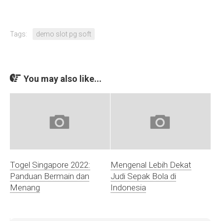
Tags:
demo slot pg soft
You may also like...
Togel Singapore 2022:
Mengenal Lebih Dekat
Panduan Bermain dan
Judi Sepak Bola di
Menang
Indonesia