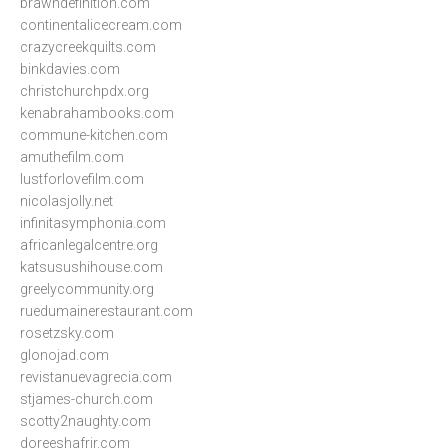
brawndefinition.com
continentalicecream.com
crazycreekquilts.com
binkdavies.com
christchurchpdx.org
kenabrahambooks.com
commune-kitchen.com
amuthefilm.com
lustforlovefilm.com
nicolasjolly.net
infinitasymphonia.com
africanlegalcentre.org
katsusushihouse.com
greelycommunity.org
ruedumainerestaurant.com
rosetzsky.com
glonojad.com
revistanuevagrecia.com
stjames-church.com
scotty2naughty.com
doreeshafrir.com