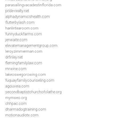
parasailingvacadestinflorida.com
pride-realty.net
alphadynamicshealth.com
flutterbylash.com
hanlintearoom.com
funnyduckfarms.com
jenwaite.com
elevatemanagementgroup.com
leroyzimmerman.com
drfinley.net
flemingfamilylaw.com
rnrwine.com
lakeoswegorowing.com
fuquayfamilycounseling.com
agouveia.com
secondbaptistchurchofolathe.org
mymseo.org
chhpac.com
dharmadogtraining.com
motionaudiotx.com