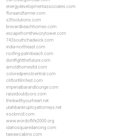
energydevelopmentassociates.com
floraandfarmer.com
s3fsolutions.com
brevardbeachhomes.com
escapefromtheivorytower.com
743southchadwick.com
india-northeast.com
roofing-palmbeach.com
dontfightthefuture.com
arnoldhomesltd.com
coloredpencilcentral.com
cliftonfilmfest.com
imperialbarandlounge.com
raisedoutdoors.com
thinkwithyourheart.net
utahbankruptcyattorneys.net
irocknroll.com
www.wordoflife2000.org
idahosquaredancing.com
tawawcabins.com