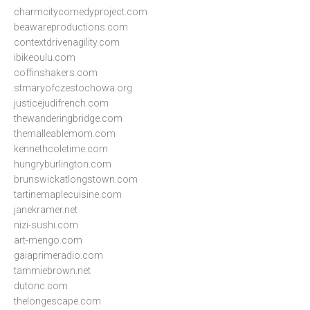
charmcitycomedyproject.com
beawareproductions.com
contextdrivenagility.com
ibikeoulu.com
coffinshakers.com
stmaryofczestochowa.org
justicejudifrench.com
thewanderingbridge.com
themalleablemom.com
kennethcoletime.com
hungryburlington.com
brunswickatlongstown.com
tartinemaplecuisine.com
janekramer.net
nizi-sushi.com
art-mengo.com
gaiaprimeradio.com
tammiebrown.net
dutonc.com
thelongescape.com