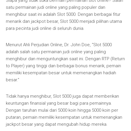
Siapa yang tidak suka bermain permainan slot online? Salah
satu permainan judi online yang paling populer dan
menghibur saat ini adalah Slot 5000. Dengan berbagai fitur
menarik dan jackpot besar, Slot 5000 menjadi pilihan utama
para pecinta judi online di seluruh dunia.
Menurut Ahli Perjudian Online, Dr. John Doe, “Slot 5000
adalah salah satu permainan judi online yang paling
menghibur dan menguntungkan saat ini. Dengan RTP (Return
to Player) yang tinggi dan berbagai bonus menarik, pemain
memiliki kesempatan besar untuk memenangkan hadiah
besar.”
Tidak hanya menghibur, Slot 5000 juga dapat memberikan
keuntungan finansial yang besar bagi para pemainnya.
Dengan taruhan mulai dari 5000 koin hingga 5000 koin per
putaran, pemain memiliki kesempatan untuk memenangkan
jackpot besar yang dapat mengubah hidup mereka.