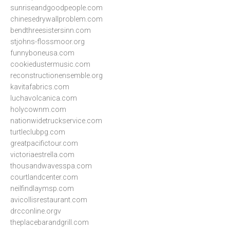
sunriseandgoodpeople.com
chinesedrywallproblem.com
bendthreesistersinn.com
stjohns-flossmoor.org
funnyboneusa.com
cookiedustermusic.com
reconstructionensemble.org
kavitafabrics.com
luchavolcanica.com
holycownm.com
nationwidetruckservice.com
turtleclubpg.com
greatpacifictour.com
victoriaestrella.com
thousandwavesspa.com
courtlandcenter.com
neilfindlaymsp.com
avicollisrestaurant.com
drcconline.org
v
theplacebarandgrill.com