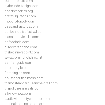
outpostboats.com
bytheendoftonight.com
hopeinthecities.org
gratefulgluttons.com
mobdroforpctv.com
cassandrasturdy.com
sanbenitoolivefestival.com
classicmoviestills.com
cafecolada.com
discoversoriano.com
thebeginnerspoint.com
www.comingholidays.net
sanfranguide.com
charmoryllc.com
3dracinginc.com
houstoncriticalmass.com
themostdangerousanimalofall.com
thepolicerehearsals.com
alliknownow.com
eastlewiscountychamber.com
tribunalcontenciosobc.org