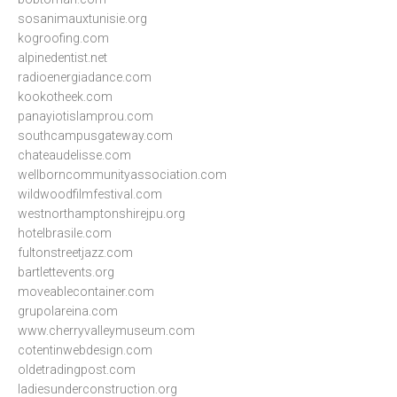
sosanimauxtunisie.org
kogroofing.com
alpinedentist.net
radioenergiadance.com
kookotheek.com
panayiotislamprou.com
southcampusgateway.com
chateaudelisse.com
wellborncommunityassociation.com
wildwoodfilmfestival.com
westnorthamptonshirejpu.org
hotelbrasile.com
fultonstreetjazz.com
bartlettevents.org
moveablecontainer.com
grupolareina.com
www.cherryvalleymuseum.com
cotentinwebdesign.com
oldetradingpost.com
ladiesunderconstruction.org