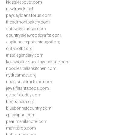
kidssleepover.com
newtravels.net
paydayloansforus.com
thebelmontbakery.com
safewayclassic.com
countrysidewoodcrafts.com
appliancerepairchicagoil.org
ontariotbf.org
instalegendary.com
keepworkershealthyandsafe.com
noodlesitaliankitchen.com
nydreamact.org
unagisushimetairie.com
jewelflashtattoos.com
getpcfixtoday.com
bbrtbandra.org
bluebonnetcountry.com
epicclipart.com
pearlmanilahotel.com
maintdrop.com
bobtoman.com