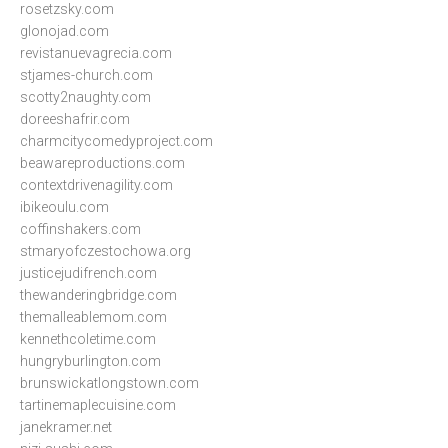
rosetzsky.com
glonojad.com
revistanuevagrecia.com
stjames-church.com
scotty2naughty.com
doreeshafrir.com
charmcitycomedyproject.com
beawareproductions.com
contextdrivenagility.com
ibikeoulu.com
coffinshakers.com
stmaryofczestochowa.org
justicejudifrench.com
thewanderingbridge.com
themalleablemom.com
kennethcoletime.com
hungryburlington.com
brunswickatlongstown.com
tartinemaplecuisine.com
janekramer.net