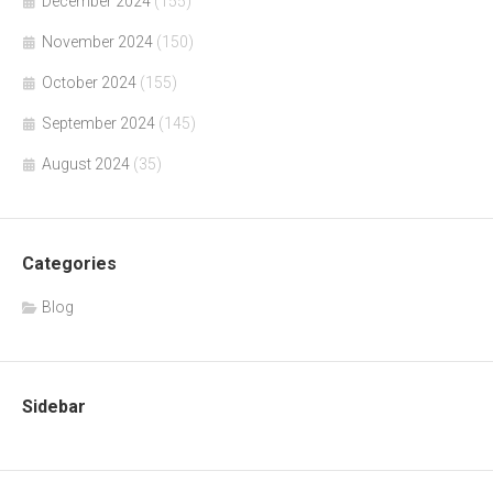
December 2024
(155)
November 2024
(150)
October 2024
(155)
September 2024
(145)
August 2024
(35)
Categories
Blog
Sidebar