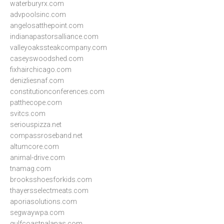
waterburyrx.com
advpoolsinc.com
angelosatthepoint.com
indianapastorsalliance.com
valleyoakssteakcompany.com
caseyswoodshed.com
fixhairchicago.com
denizliesnaf.com
constitutionconferences.com
patthecope.com
svitcs.com
seriouspizza.net
compassroseband.net
altumcore.com
animal-drive.com
tnamag.com
brooksshoesforkids.com
thayersselectmeats.com
aporiasolutions.com
segwaywpa.com
gulfcoastpalapas.com