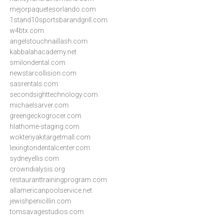
mejorpaquetesorlando.com
1stand10sportsbarandgrill.com
w4btx.com
angelstouchnaillash.com
kabbalahacademy.net
smilondental.com
newstarcollision.com
sasrentals.com
secondsighttechnology.com
michaelsarver.com
greengeckogrocer.com
hlathome-staging.com
wokteriyakitargetmall.com
lexingtondentalcenter.com
sydneyellis.com
crowndialysis.org
restauranttrainingprogram.com
allamericanpoolservice.net
jewishpenicillin.com
tomsavagestudios.com