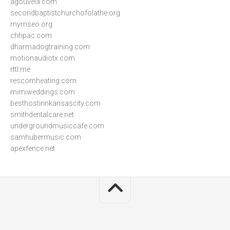
agouveia.com
secondbaptistchurchofolathe.org
mymseo.org
chhpac.com
dharmadogtraining.com
motionaudiotx.com
rttl.me
rescomheating.com
mimiweddings.com
besthostinnkansascity.com
smithdentalcare.net
undergroundmusiccafe.com
samhubermusic.com
apexfence.net