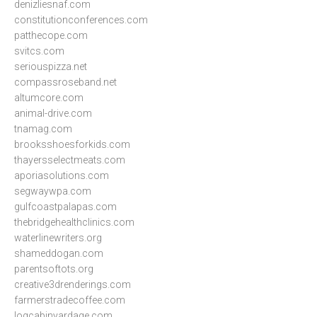
denizliesnaf.com
constitutionconferences.com
patthecope.com
svitcs.com
seriouspizza.net
compassroseband.net
altumcore.com
animal-drive.com
tnamag.com
brooksshoesforkids.com
thayersselectmeats.com
aporiasolutions.com
segwaywpa.com
gulfcoastpalapas.com
thebridgehealthclinics.com
waterlinewriters.org
shameddogan.com
parentsoftots.org
creative3drenderings.com
farmerstradecoffee.com
logcabinyardage.com