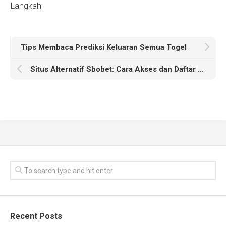
Langkah
Tips Membaca Prediksi Keluaran Semua Togel
Situs Alternatif Sbobet: Cara Akses dan Daftar Online
Recent Posts