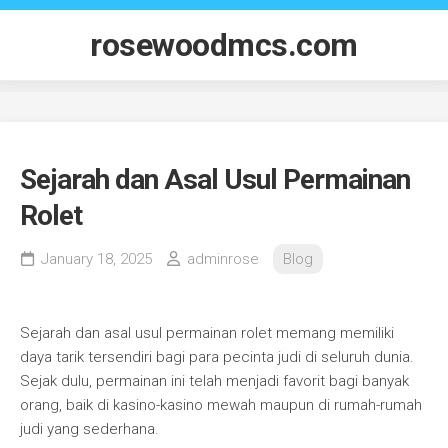
Skip
to
rosewoodmcs.com
content
Sejarah dan Asal Usul Permainan
Rolet
January 18, 2025
adminrose
Blog
Sejarah dan asal usul permainan rolet memang memiliki
daya tarik tersendiri bagi para pecinta judi di seluruh dunia.
Sejak dulu, permainan ini telah menjadi favorit bagi banyak
orang, baik di kasino-kasino mewah maupun di rumah-rumah
judi yang sederhana.