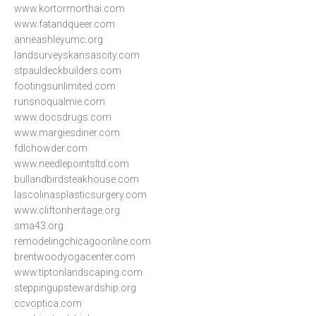
www.kortormorthai.com
www.fatandqueer.com
anneashleyumc.org
landsurveyskansascity.com
stpauldeckbuilders.com
footingsunlimited.com
runsnoqualmie.com
www.docsdrugs.com
www.margiesdiner.com
fdlchowder.com
www.needlepointsltd.com
bullandbirdsteakhouse.com
lascolinasplasticsurgery.com
www.cliftonheritage.org
sma43.org
remodelingchicagoonline.com
brentwoodyogacenter.com
www.tiptonlandscaping.com
steppingupstewardship.org
ccvoptica.com