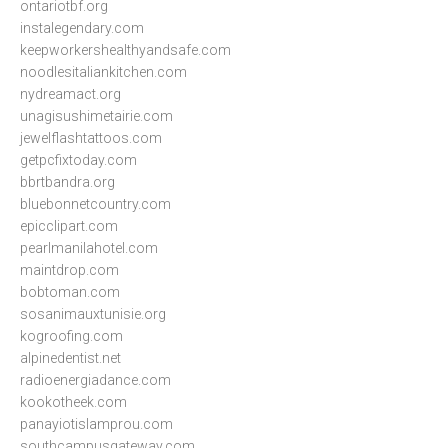
ontariotbf.org
instalegendary.com
keepworkershealthyandsafe.com
noodlesitaliankitchen.com
nydreamact.org
unagisushimetairie.com
jewelflashtattoos.com
getpcfixtoday.com
bbrtbandra.org
bluebonnetcountry.com
epicclipart.com
pearlmanilahotel.com
maintdrop.com
bobtoman.com
sosanimauxtunisie.org
kogroofing.com
alpinedentist.net
radioenergiadance.com
kookotheek.com
panayiotislamprou.com
southcampusgateway.com