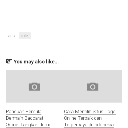
Tags:
rolet
You may also like...
Panduan Pemula
Cara Memilih Situs Togel
Bermain Baccarat
Online Terbaik dan
Online: Langkah demi
Terpercaya di Indonesia