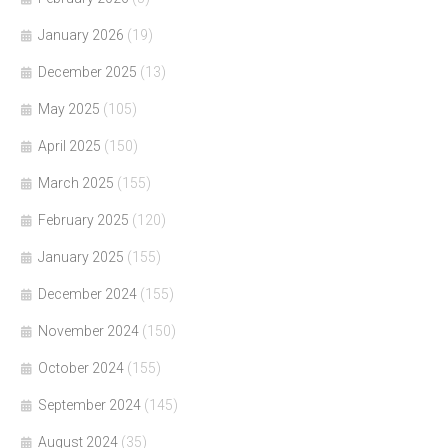
January 2026
(19)
December 2025
(13)
May 2025
(105)
April 2025
(150)
March 2025
(155)
February 2025
(120)
January 2025
(155)
December 2024
(155)
November 2024
(150)
October 2024
(155)
September 2024
(145)
August 2024
(35)