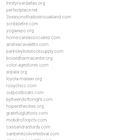
trinityriverdallas.org
perfectplace.net
3seasonsthaibistrooakland.com
scribblefire.com
yogaexpo.org
home-careassociates.com
andreacavaletto.com
parksleylivestocksupply.com
boisedharmacenter.org
color-agestores.com
wipala.org
loyola-malawi.org
rosychicc.com
outpostboats.com
bytheendoftonight.com
hopeinthecities.org
gratefulgluttons.com
mobdroforpctv.com
cassandrasturdy.com
sanbenitoolivefestival.com