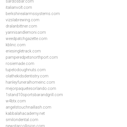
sardosbar.com
italianvolt.com
berkshirealarmssystems.com
vizslabrewing.com
dralanbittner.com
yannisandlemoni.com
weedpatchgazette.com
kblinc.com
eriesingletrack.com
pamperedpetsnorthport.com
rosiemade.com
tupelodoughnuts.com
olathekidsdentistry.com
hanleyfuneralhomeinc.com
mejorpaquetesorlando.com
1stand10sportsbarandgrill.com
w4btx.com
angelstouchnaillash.com
kabbalahacademy.net
smilondental.com
newstarcollision.com