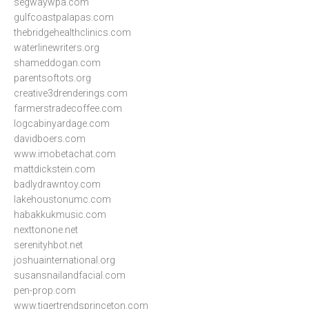
segwaywpa.com
gulfcoastpalapas.com
thebridgehealthclinics.com
waterlinewriters.org
shameddogan.com
parentsoftots.org
creative3drenderings.com
farmerstradecoffee.com
logcabinyardage.com
davidboers.com
www.imobetachat.com
mattdickstein.com
badlydrawntoy.com
lakehoustonumc.com
habakkukmusic.com
nexttonone.net
serenityhbot.net
joshuainternational.org
susansnailandfacial.com
pen-prop.com
www.tigertrendsprinceton.com