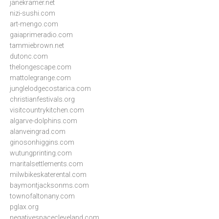
janekramer.net
nizi-sushi.com
art-mengo.com
gaiaprimeradio.com
tammiebrown.net
dutonc.com
thelongescape.com
mattolegrange.com
junglelodgecostarica.com
christianfestivals.org
visitcountrykitchen.com
algarve-dolphins.com
alanveingrad.com
ginosonhiggins.com
wutungprinting.com
maritalsettlements.com
milwbikeskaterental.com
baymontjacksonms.com
townofaltonany.com
pglax.org
negativespacecleveland.com