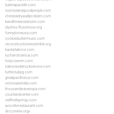
liuteriapaoletti.com
sunriseandgoodpeople.com
chinesedrywallproblem.com
bendthreesistersinn.com
stjohns-flossmoor.org
funnyboneusa.com
cookiedustermusic.com
reconstructionensemble.org
kavitafabrics.com
luchavolcanica.com
holycownm.com
nationwidetruckservice.com
turtleclubpg.com
greatpacifictour.com
victoriaestrella.com
thousandwavesspa.com
courtlandcenter.com
neilfindlaymsp.com
avicollisrestaurant.com
drcconline.org
v