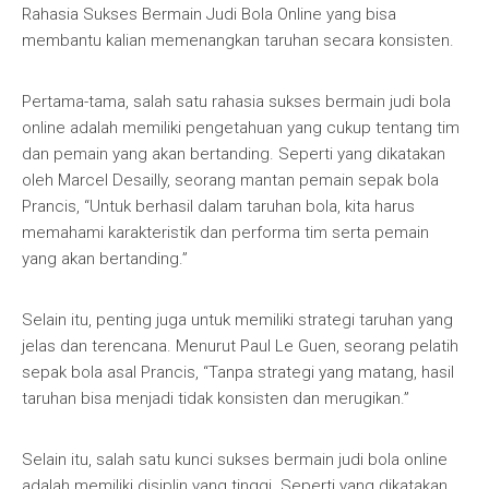
Rahasia Sukses Bermain Judi Bola Online yang bisa
membantu kalian memenangkan taruhan secara konsisten.
Pertama-tama, salah satu rahasia sukses bermain judi bola
online adalah memiliki pengetahuan yang cukup tentang tim
dan pemain yang akan bertanding. Seperti yang dikatakan
oleh Marcel Desailly, seorang mantan pemain sepak bola
Prancis, “Untuk berhasil dalam taruhan bola, kita harus
memahami karakteristik dan performa tim serta pemain
yang akan bertanding.”
Selain itu, penting juga untuk memiliki strategi taruhan yang
jelas dan terencana. Menurut Paul Le Guen, seorang pelatih
sepak bola asal Prancis, “Tanpa strategi yang matang, hasil
taruhan bisa menjadi tidak konsisten dan merugikan.”
Selain itu, salah satu kunci sukses bermain judi bola online
adalah memiliki disiplin yang tinggi. Seperti yang dikatakan