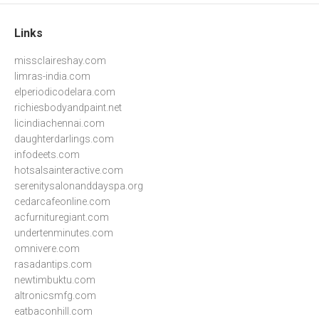
Links
missclaireshay.com
limras-india.com
elperiodicodelara.com
richiesbodyandpaint.net
licindiachennai.com
daughterdarlings.com
infodeets.com
hotsalsainteractive.com
serenitysalonanddayspa.org
cedarcafeonline.com
acfurnituregiant.com
undertenminutes.com
omnivere.com
rasadantips.com
newtimbuktu.com
altronicsmfg.com
eatbaconhill.com