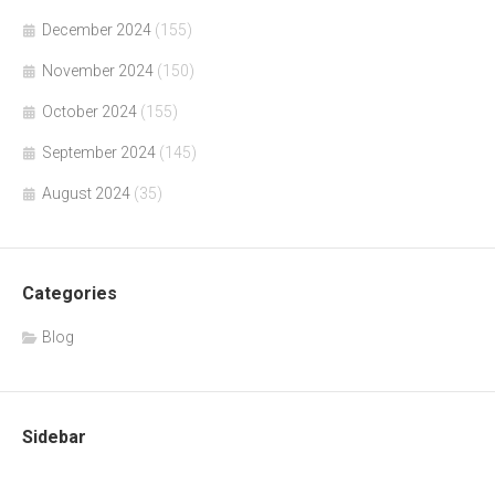
December 2024
(155)
November 2024
(150)
October 2024
(155)
September 2024
(145)
August 2024
(35)
Categories
Blog
Sidebar