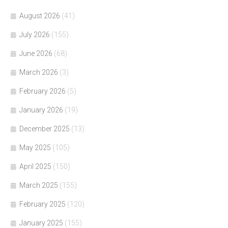
August 2026
(41)
July 2026
(155)
June 2026
(68)
March 2026
(3)
February 2026
(5)
January 2026
(19)
December 2025
(13)
May 2025
(105)
April 2025
(150)
March 2025
(155)
February 2025
(120)
January 2025
(155)