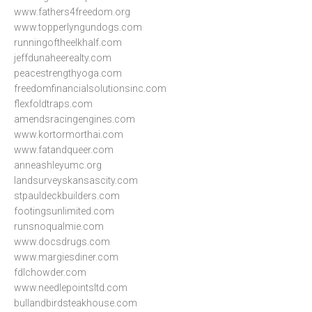
www.fathers4freedom.org
www.topperlyngundogs.com
runningoftheelkhalf.com
jeffdunaheerealty.com
peacestrengthyoga.com
freedomfinancialsolutionsinc.com
flexfoldtraps.com
amendsracingengines.com
www.kortormorthai.com
www.fatandqueer.com
anneashleyumc.org
landsurveyskansascity.com
stpauldeckbuilders.com
footingsunlimited.com
runsnoqualmie.com
www.docsdrugs.com
www.margiesdiner.com
fdlchowder.com
www.needlepointsltd.com
bullandbirdsteakhouse.com