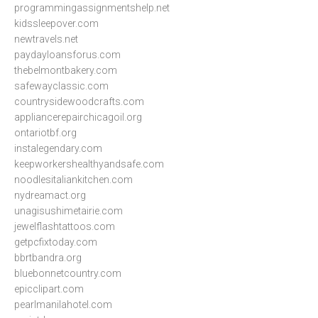
programmingassignmentshelp.net
kidssleepover.com
newtravels.net
paydayloansforus.com
thebelmontbakery.com
safewayclassic.com
countrysidewoodcrafts.com
appliancerepairchicagoil.org
ontariotbf.org
instalegendary.com
keepworkershealthyandsafe.com
noodlesitaliankitchen.com
nydreamact.org
unagisushimetairie.com
jewelflashtattoos.com
getpcfixtoday.com
bbrtbandra.org
bluebonnetcountry.com
epicclipart.com
pearlmanilahotel.com