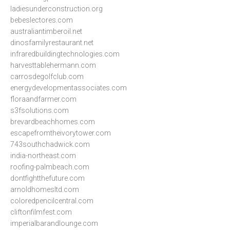
ladiesunderconstruction.org
bebeslectores.com
australiantimberoil.net
dinosfamilyrestaurant.net
infraredbuildingtechnologies.com
harvesttablehermann.com
carrosdegolfclub.com
energydevelopmentassociates.com
floraandfarmer.com
s3fsolutions.com
brevardbeachhomes.com
escapefromtheivorytower.com
743southchadwick.com
india-northeast.com
roofing-palmbeach.com
dontfightthefuture.com
arnoldhomesltd.com
coloredpencilcentral.com
cliftonfilmfest.com
imperialbarandlounge.com