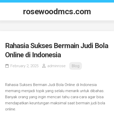
Skip
to
rosewoodmcs.com
content
Rahasia Sukses Bermain Judi Bola
Online di Indonesia
February 2, 2025
adminrose
Blog
Rahasia Sukses Bermain Judi Bola Online di Indonesia
memang menjadi topik yang selalu menarik untuk dibahas.
Banyak orang yang ingin mencari tahu cara-cara agar bisa
mendapatkan keuntungan maksimal saat bermain judi bola
online.