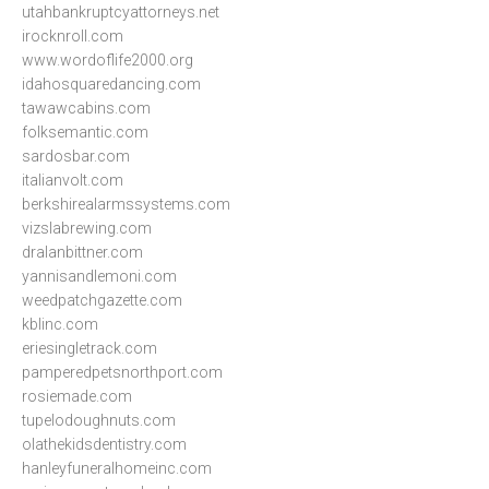
utahbankruptcyattorneys.net
irocknroll.com
www.wordoflife2000.org
idahosquaredancing.com
tawawcabins.com
folksemantic.com
sardosbar.com
italianvolt.com
berkshirealarmssystems.com
vizslabrewing.com
dralanbittner.com
yannisandlemoni.com
weedpatchgazette.com
kblinc.com
eriesingletrack.com
pamperedpetsnorthport.com
rosiemade.com
tupelodoughnuts.com
olathekidsdentistry.com
hanleyfuneralhomeinc.com