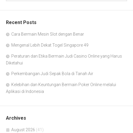
Recent Posts
Cara Bermain Mesin Slot dengan Benar
Mengenal Lebih Dekat Togel Singapore 49
Peraturan dan Etika Bermain Judi Casino Online yang Harus
Diketahui
Perkembangan Judi Sepak Bola di Tanah Air
Kelebihan dan Keuntungan Bermain Poker Online melalui
Aplikasi di Indonesia
Archives
August 2026
(41)