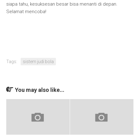
siapa tahu, kesuksesan besar bisa menanti di depan.
Selamat mencoba!
Tags:
sistem judi bola
You may also like...