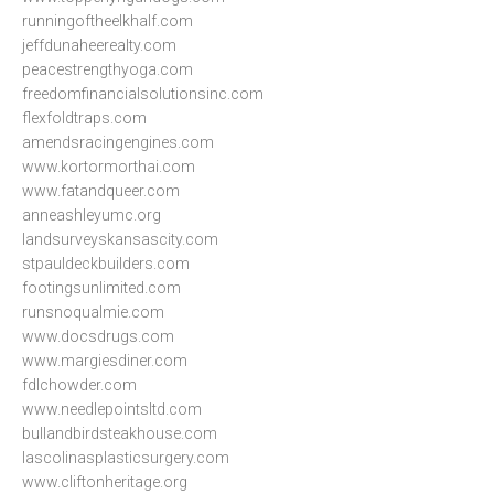
runningoftheelkhalf.com
jeffdunaheerealty.com
peacestrengthyoga.com
freedomfinancialsolutionsinc.com
flexfoldtraps.com
amendsracingengines.com
www.kortormorthai.com
www.fatandqueer.com
anneashleyumc.org
landsurveyskansascity.com
stpauldeckbuilders.com
footingsunlimited.com
runsnoqualmie.com
www.docsdrugs.com
www.margiesdiner.com
fdlchowder.com
www.needlepointsltd.com
bullandbirdsteakhouse.com
lascolinasplasticsurgery.com
www.cliftonheritage.org