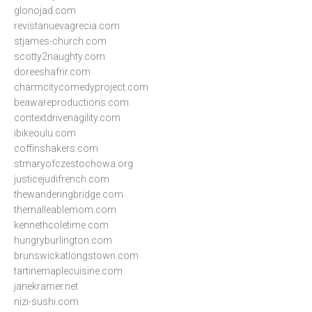
glonojad.com
revistanuevagrecia.com
stjames-church.com
scotty2naughty.com
doreeshafrir.com
charmcitycomedyproject.com
beawareproductions.com
contextdrivenagility.com
ibikeoulu.com
coffinshakers.com
stmaryofczestochowa.org
justicejudifrench.com
thewanderingbridge.com
themalleablemom.com
kennethcoletime.com
hungryburlington.com
brunswickatlongstown.com
tartinemaplecuisine.com
janekramer.net
nizi-sushi.com