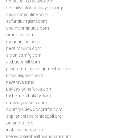
hotsalsainteractive.com
serenitysalonanddayspa.org
cedarcafeonline.com
acfurnituregiant.com
undertenminutes.com
omnivere.com
rasadantips.com
newtimbuktu.com
altronicsmfg.com
eatbaconhill.com
programmingassignmentshelp.net
kidssleepover.com
newtravels.net
paydayloansforus.com
thebelmontbakery.com
safewayclassic.com
countrysidewoodcrafts.com
appliancerepairchicagoil.org
ontariotbf.org
instalegendary.com
keepworkershealthyandsafe.com