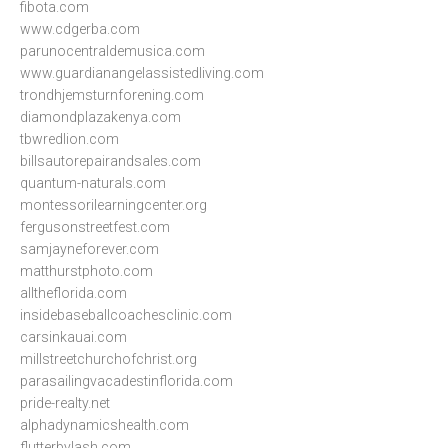
fibota.com
www.cdgerba.com
parunocentraldemusica.com
www.guardianangelassistedliving.com
trondhjemsturnforening.com
diamondplazakenya.com
tbwredlion.com
billsautorepairandsales.com
quantum-naturals.com
montessorilearningcenter.org
fergusonstreetfest.com
samjayneforever.com
matthurstphoto.com
alltheflorida.com
insidebaseballcoachesclinic.com
carsinkauai.com
millstreetchurchofchrist.org
parasailingvacadestinflorida.com
pride-realty.net
alphadynamicshealth.com
flutterbylash.com