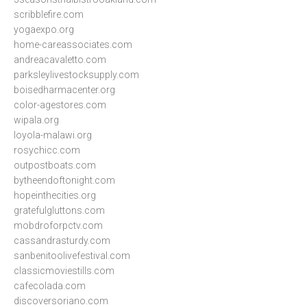
scribblefire.com
yogaexpo.org
home-careassociates.com
andreacavaletto.com
parksleylivestocksupply.com
boisedharmacenter.org
color-agestores.com
wipala.org
loyola-malawi.org
rosychicc.com
outpostboats.com
bytheendoftonight.com
hopeinthecities.org
gratefulgluttons.com
mobdroforpctv.com
cassandrasturdy.com
sanbenitoolivefestival.com
classicmoviestills.com
cafecolada.com
discoversoriano.com