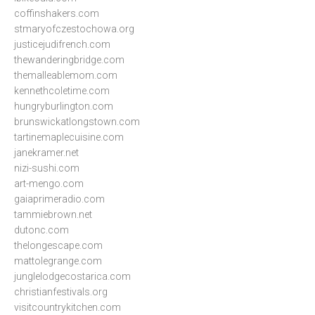
coffinshakers.com
stmaryofczestochowa.org
justicejudifrench.com
thewanderingbridge.com
themalleablemom.com
kennethcoletime.com
hungryburlington.com
brunswickatlongstown.com
tartinemaplecuisine.com
janekramer.net
nizi-sushi.com
art-mengo.com
gaiaprimeradio.com
tammiebrown.net
dutonc.com
thelongescape.com
mattolegrange.com
junglelodgecostarica.com
christianfestivals.org
visitcountrykitchen.com