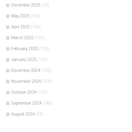
December 2025
(13)
May 2025
(105)
April 2025
(150)
March 2025
(155)
February 2025
(120)
January 2025
(155)
December 2024
(155)
November 2024
(150)
October 2024
(155)
September 2024
(145)
August 2024
(35)