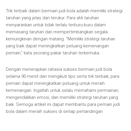
Trik terbaik dalam bermain judi bola adalah memiliki strategi
taruhan yang jelas dan terukur. Para ahli taruhan
menyarankan untuk tidak terlalu terburu-buru dalam
memasang taruhan dan mempertimbangkan segala
kemungkinan dengan matang. “Memiliki strategi taruhan
yang baik dapat meningkatkan peluang kemenangan
pemain,” kata seorang pakar taruhan terkemuka.
Dengan menerapkan rahasia sukses bermain judi bola
selama 90 menit dan mengikuti tips serta trik terbaik, para
pemain dapat meningkatkan peluang untuk meraih
kemenangan. Ingatlah untuk selalu memahami permainan,
mengendalikan emosi, dan memiliki strategi taruhan yang
baik. Semoga artikel ini dapat membantu para pemain judi
bola dalam meraih sukses di setiap pertandingan.