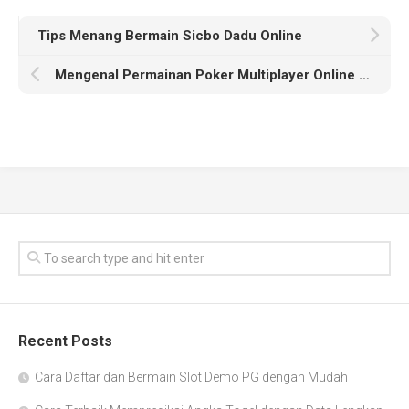
Tips Menang Bermain Sicbo Dadu Online
Mengenal Permainan Poker Multiplayer Online di Indonesia
Recent Posts
Cara Daftar dan Bermain Slot Demo PG dengan Mudah