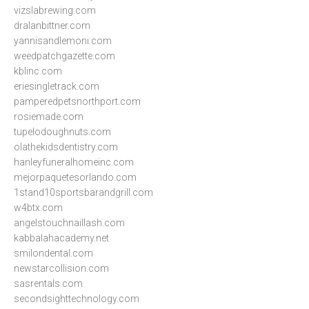
vizslabrewing.com
dralanbittner.com
yannisandlemoni.com
weedpatchgazette.com
kblinc.com
eriesingletrack.com
pamperedpetsnorthport.com
rosiemade.com
tupelodoughnuts.com
olathekidsdentistry.com
hanleyfuneralhomeinc.com
mejorpaquetesorlando.com
1stand10sportsbarandgrill.com
w4btx.com
angelstouchnaillash.com
kabbalahacademy.net
smilondental.com
newstarcollision.com
sasrentals.com
secondsighttechnology.com