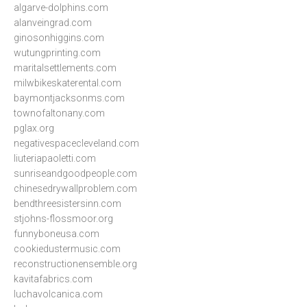
algarve-dolphins.com
alanveingrad.com
ginosonhiggins.com
wutungprinting.com
maritalsettlements.com
milwbikeskaterental.com
baymontjacksonms.com
townofaltonany.com
pglax.org
negativespacecleveland.com
liuteriapaoletti.com
sunriseandgoodpeople.com
chinesedrywallproblem.com
bendthreesistersinn.com
stjohns-flossmoor.org
funnyboneusa.com
cookiedustermusic.com
reconstructionensemble.org
kavitafabrics.com
luchavolcanica.com