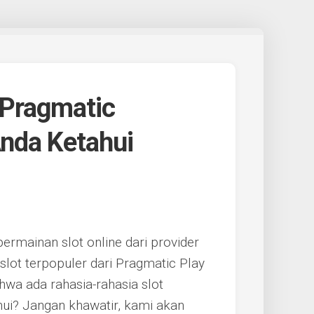
 Pragmatic
nda Ketahui
permainan slot online dari provider
lot terpopuler dari Pragmatic Play
wa ada rahasia-rahasia slot
ui? Jangan khawatir, kami akan