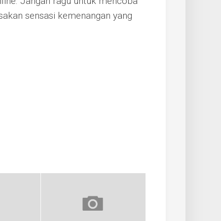
line. Jangan ragu untuk mencoba
asakan sensasi kemenangan yang