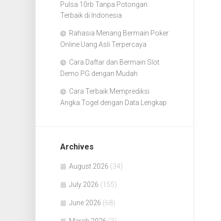
Pulsa 10rb Tanpa Potongan
Terbaik di Indonesia
Rahasia Menang Bermain Poker
Online Uang Asli Terpercaya
Cara Daftar dan Bermain Slot
Demo PG dengan Mudah
Cara Terbaik Memprediksi
Angka Togel dengan Data Lengkap
Archives
August 2026
(34)
July 2026
(155)
June 2026
(68)