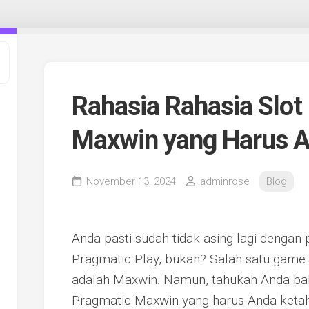
Rahasia Rahasia Slot
Maxwin yang Harus A
November 13, 2024
adminrose
Blog
Anda pasti sudah tidak asing lagi dengan 
Pragmatic Play, bukan? Salah satu game s
adalah Maxwin. Namun, tahukah Anda bah
Pragmatic Maxwin yang harus Anda ketah