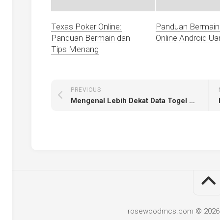
Texas Poker Online:
Panduan Bermain
Panduan Bermain dan
Online Android Ua
Tips Menang
PREVIOUS
Mengenal Lebih Dekat Data Togel Kamboja
rosewoodmcs.com © 2026. A