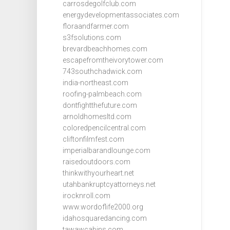
carrosdegolfclub.com
energydevelopmentassociates.com
floraandfarmer.com
s3fsolutions.com
brevardbeachhomes.com
escapefromtheivorytower.com
743southchadwick.com
india-northeast.com
roofing-palmbeach.com
dontfightthefuture.com
arnoldhomesltd.com
coloredpencilcentral.com
cliftonfilmfest.com
imperialbarandlounge.com
raisedoutdoors.com
thinkwithyourheart.net
utahbankruptcyattorneys.net
irocknroll.com
www.wordoflife2000.org
idahosquaredancing.com
tawawcabins.com