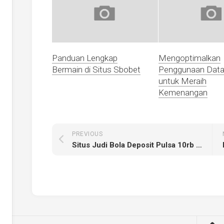
Panduan Lengkap
Mengoptimalkan
Bermain di Situs Sbobet
Penggunaan Data
untuk Meraih
Kemenangan
PREVIOUS
Situs Judi Bola Deposit Pulsa 10rb Tanpa Potongan: Cara Mudah Bermain Taruhan Online