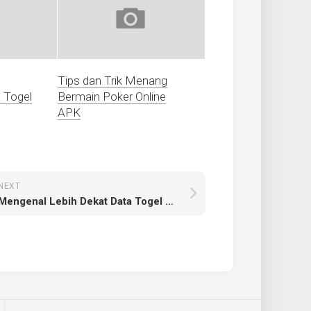
Tips dan Trik Menang
 Togel
Bermain Poker Online
APK
NEXT
Mengenal Lebih Dekat Data Togel dan Cara Menganalisisnya