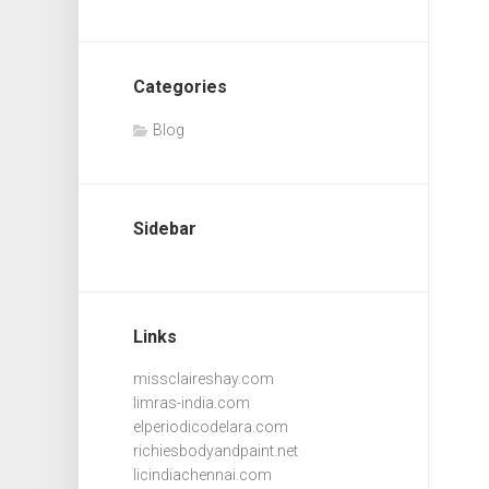
Categories
Blog
Sidebar
Links
missclaireshay.com
limras-india.com
elperiodicodelara.com
richiesbodyandpaint.net
licindiachennai.com