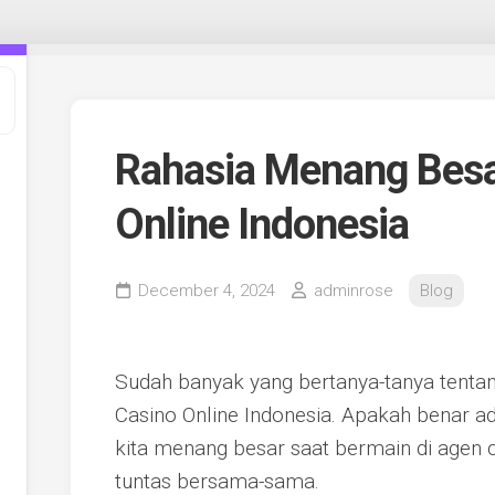
Rahasia Menang Besa
Online Indonesia
December 4, 2024
adminrose
Blog
Sudah banyak yang bertanya-tanya tenta
Casino Online Indonesia. Apakah benar a
kita menang besar saat bermain di agen c
tuntas bersama-sama.