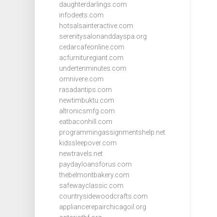
daughterdarlings.com
infodeets.com
hotsalsainteractive.com
serenitysalonanddayspa.org
cedarcafeonline.com
acfurnituregiant.com
undertenminutes.com
omnivere.com
rasadantips.com
newtimbuktu.com
altronicsmfg.com
eatbaconhill.com
programmingassignmentshelp.net
kidssleepover.com
newtravels.net
paydayloansforus.com
thebelmontbakery.com
safewayclassic.com
countrysidewoodcrafts.com
appliancerepairchicagoil.org