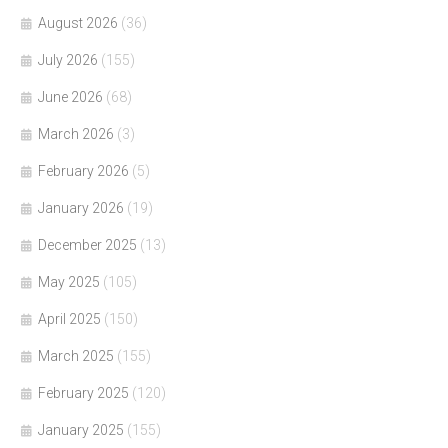
August 2026
(36)
July 2026
(155)
June 2026
(68)
March 2026
(3)
February 2026
(5)
January 2026
(19)
December 2025
(13)
May 2025
(105)
April 2025
(150)
March 2025
(155)
February 2025
(120)
January 2025
(155)