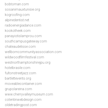
bobtoman.com
sosanimauxtunisie.org
kogroofing.com
alpinedentist.net
radioenergiadance.com
kookotheek.com
panayiotislamprou.com
southcampusgateway.com
chateaudelisse.com
wellborncommunityassociation.com
wildwoodfilmfestival.com
westnorthamptonshirejpu.org
hotelbrasile.com
fultonstreetjazz.com
bartlettevents.org
moveablecontainer.com
grupolareina.com
www.cherryvalleymuseum.com
cotentinwebdesign.com
oldetradingpost.com