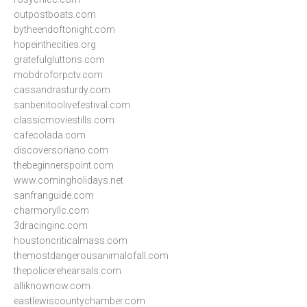
outpostboats.com
bytheendoftonight.com
hopeinthecities.org
gratefulgluttons.com
mobdroforpctv.com
cassandrasturdy.com
sanbenitoolivefestival.com
classicmoviestills.com
cafecolada.com
discoversoriano.com
thebeginnerspoint.com
www.comingholidays.net
sanfranguide.com
charmoryllc.com
3dracinginc.com
houstoncriticalmass.com
themostdangerousanimalofall.com
thepolicerehearsals.com
alliknownow.com
eastlewiscountychamber.com