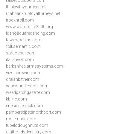
raisedoutdoors.com
thinkwithyourheart.net
utahbankruptcyattorneys.net
irocknroll.com
www.wordoflife2000.org
idahosquaredancing.com
tawawcabins.com
folksemantic.com
sardosbar.com
italianvolt.com
berkshirealarmssystems.com
vizslabrewing.com
dralanbittner.com
yannisandlemoni.com
weedpatchgazette.com
kblinc.com
eriesingletrack.com
pamperedpetsnorthport.com
rosiemade.com
tupelodoughnuts.com
olathekidsdentistry.com