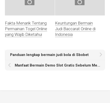
Fakta Menarik Tentang
Keuntungan Bermain
Permainan Togel Online
Judi Baccarat Online di
yang Wajib Diketahui
Indonesia
Panduan lengkap bermain judi bola di Sbobet
Manfaat Bermain Demo Slot Gratis Sebelum Mencoba Permainan Slot Uang Asli