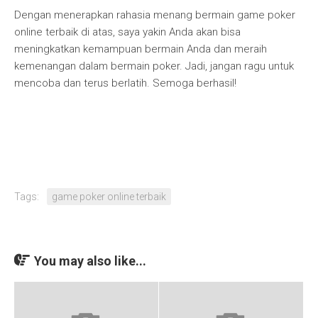
Dengan menerapkan rahasia menang bermain game poker
online terbaik di atas, saya yakin Anda akan bisa
meningkatkan kemampuan bermain Anda dan meraih
kemenangan dalam bermain poker. Jadi, jangan ragu untuk
mencoba dan terus berlatih. Semoga berhasil!
Tags:
game poker online terbaik
You may also like...