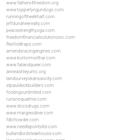
www.fathers4freedom.org
www.topperlyngundogs.com
runningoftheelkhalf.com
jeffdunaheerealty.com
peacestrengthyoga.com
freedomfinancialsolutionsinc.com
flexfoldtraps.com
amendsracingengines.com
www.kortormorthai.com
www.fatandqueer.com
anneashleyumc.org
landsurveyskansascity.com
stpauldeckbuilders.com
footingsunlimited.com
runsnoqualmie.com
www.docsdrugs.com
www.margiesdiner.com
fdlchowder.com
www.needlepointsltd.com
bullandbirdsteakhouse.com