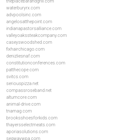
theplacebarandgrill.com
waterburyrx.com
advpoolsinc.com
angelosatthepoint.com
indianapastorsalliance.com
valleyoakssteakcompany.com
caseyswoodshed.com
fixhairchicago.com
denizliesnaf.com
constitutionconferences.com
patthecope.com
svitcs.com
seriouspizza.net
compassroseband.net
altumcore.com
animal-drive.com
tnamag.com
brooksshoesforkids.com
thayersselectmeats.com
aporiasolutions.com
segwaywpa.com