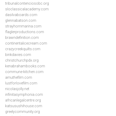
tribunalcontenciosobc.org
sloclassicalacademy.com
dasilvaboards.com
glennabatson.com
strayhornmarina.com
flaglerproductions.com
brawndefinition.com
continentalicecream.com
crazycreekquilts.com
binkdavies.com
christchurchpdx.org
kenabrahambooks.com
commune-kitchen.com
amuthefilm.com
lustforlovefilm.com
nicolasjolly.net
infinitasymphonia.com
africanlegalcentre.org
katsusushihouse.com
greelycommunity.org