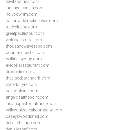
kavitafabrics.com
luchavolcanica.com
holycownm.com
nationwidetruckservice.com
turtleclubpg.com
greatpacifictour.com
victoriaestrella.com
thousandwavesspa.com
courtlandcenter.com
neilfindlaymsp.com
avicollisrestaurant.com
drcconline.org
v
theplacebarandgrill.com
waterburyrx.com
advpoolsinc.com
angelosatthepoint.com
indianapastorsalliance.com
valleyoakssteakcompany.com
caseyswoodshed.com
fixhairchicago.com
denizliesnaf.com