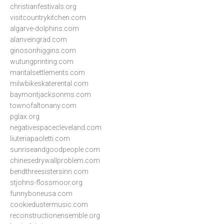
christianfestivals.org
visitcountrykitchen.com
algarve-dolphins.com
alanveingrad.com
ginosonhiggins.com
wutungprinting.com
maritalsettlements.com
milwbikeskaterental.com
baymontjacksonms.com
townofaltonany.com
pglax.org
negativespacecleveland.com
liuteriapaoletti.com
sunriseandgoodpeople.com
chinesedrywallproblem.com
bendthreesistersinn.com
stjohns-flossmoor.org
funnyboneusa.com
cookiedustermusic.com
reconstructionensemble.org