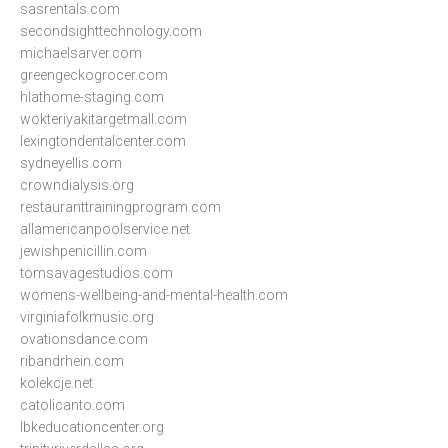
sasrentals.com
secondsighttechnology.com
michaelsarver.com
greengeckogrocer.com
hlathome-staging.com
wokteriyakitargetmall.com
lexingtondentalcenter.com
sydneyellis.com
crowndialysis.org
restauranttrainingprogram.com
allamericanpoolservice.net
jewishpenicillin.com
tomsavagestudios.com
womens-wellbeing-and-mental-health.com
virginiafolkmusic.org
ovationsdance.com
ribandrhein.com
kolekcje.net
catolicanto.com
lbkeducationcenter.org