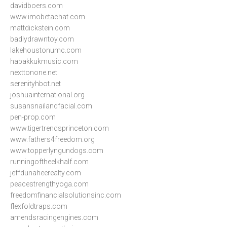
davidboers.com
www.imobetachat.com
mattdickstein.com
badlydrawntoy.com
lakehoustonumc.com
habakkukmusic.com
nexttonone.net
serenityhbot.net
joshuainternational.org
susansnailandfacial.com
pen-prop.com
www.tigertrendsprinceton.com
www.fathers4freedom.org
www.topperlyngundogs.com
runningoftheelkhalf.com
jeffdunaheerealty.com
peacestrengthyoga.com
freedomfinancialsolutionsinc.com
flexfoldtraps.com
amendsracingengines.com