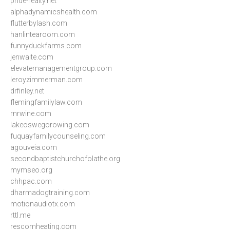
pride-realty.net
alphadynamicshealth.com
flutterbylash.com
hanlintearoom.com
funnyduckfarms.com
jenwaite.com
elevatemanagementgroup.com
leroyzimmerman.com
drfinley.net
flemingfamilylaw.com
rnrwine.com
lakeoswegorowing.com
fuquayfamilycounseling.com
agouveia.com
secondbaptistchurchofolathe.org
mymseo.org
chhpac.com
dharmadogtraining.com
motionaudiotx.com
rttl.me
rescomheating.com