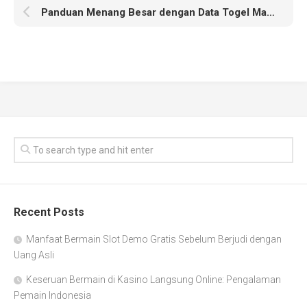
Panduan Menang Besar dengan Data Togel Macau
Recent Posts
Manfaat Bermain Slot Demo Gratis Sebelum Berjudi dengan
Uang Asli
Keseruan Bermain di Kasino Langsung Online: Pengalaman
Pemain Indonesia