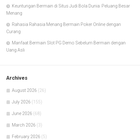
Keuntungan Bermain di Situs Judi Bola Dunia: Peluang Besar
Menang
Rahasia Rahasia Menang Bermain Poker Online dengan
Curang
Manfaat Bermain Slot PG Demo Sebelum Bermain dengan
Uang Asli
Archives
August 2026
(26)
July 2026
(155)
June 2026
(68)
March 2026
(3)
February 2026
(5)