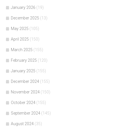
January 2026
(19)
December 2025
(13)
May 2025
(105)
April 2025
(150)
March 2025
(155)
February 2025
(120)
January 2025
(155)
December 2024
(155)
November 2024
(150)
October 2024
(155)
September 2024
(145)
August 2024
(35)