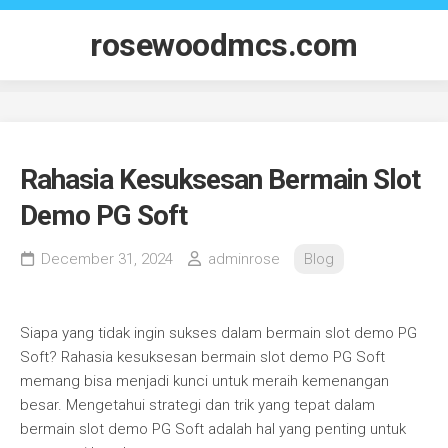
Skip
to
rosewoodmcs.com
content
Rahasia Kesuksesan Bermain Slot
Demo PG Soft
December 31, 2024
adminrose
Blog
Siapa yang tidak ingin sukses dalam bermain slot demo PG
Soft? Rahasia kesuksesan bermain slot demo PG Soft
memang bisa menjadi kunci untuk meraih kemenangan
besar. Mengetahui strategi dan trik yang tepat dalam
bermain slot demo PG Soft adalah hal yang penting untuk