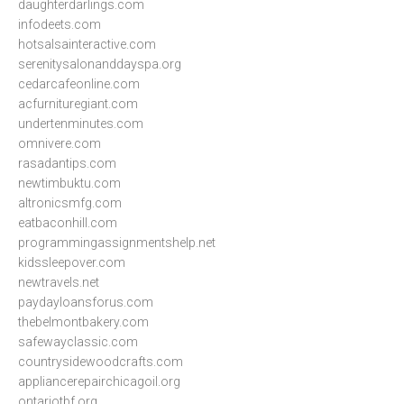
daughterdarlings.com
infodeets.com
hotsalsainteractive.com
serenitysalonanddayspa.org
cedarcafeonline.com
acfurnituregiant.com
undertenminutes.com
omnivere.com
rasadantips.com
newtimbuktu.com
altronicsmfg.com
eatbaconhill.com
programmingassignmentshelp.net
kidssleepover.com
newtravels.net
paydayloansforus.com
thebelmontbakery.com
safewayclassic.com
countrysidewoodcrafts.com
appliancerepairchicagoil.org
ontariotbf.org