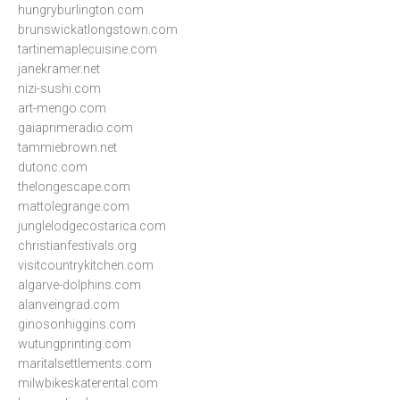
hungryburlington.com
brunswickatlongstown.com
tartinemaplecuisine.com
janekramer.net
nizi-sushi.com
art-mengo.com
gaiaprimeradio.com
tammiebrown.net
dutonc.com
thelongescape.com
mattolegrange.com
junglelodgecostarica.com
christianfestivals.org
visitcountrykitchen.com
algarve-dolphins.com
alanveingrad.com
ginosonhiggins.com
wutungprinting.com
maritalsettlements.com
milwbikeskaterental.com