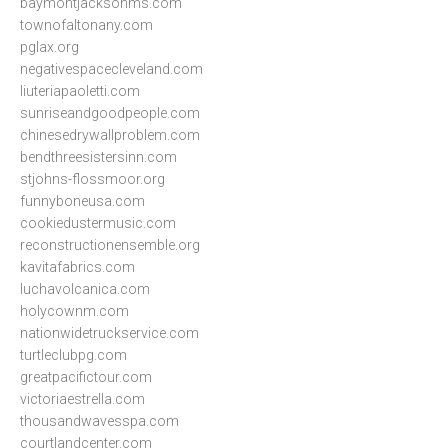
baymontjacksonms.com
townofaltonany.com
pglax.org
negativespacecleveland.com
liuteriapaoletti.com
sunriseandgoodpeople.com
chinesedrywallproblem.com
bendthreesistersinn.com
stjohns-flossmoor.org
funnyboneusa.com
cookiedustermusic.com
reconstructionensemble.org
kavitafabrics.com
luchavolcanica.com
holycownm.com
nationwidetruckservice.com
turtleclubpg.com
greatpacifictour.com
victoriaestrella.com
thousandwavesspa.com
courtlandcenter.com