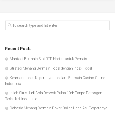
Recent Posts
Manfaat Bermain Slot RTP Hari Ini untuk Pemain
Strategi Menang Bermain Togel dengan Index Togel
Keamanan dan Kepercayaan dalam Bermain Casino Online
Indonesia
Inilah Situs Judi Bola Deposit Pulsa 10rb Tanpa Potongan
Terbaik di Indonesia
Rahasia Menang Bermain Poker Online Uang Asli Terpercaya