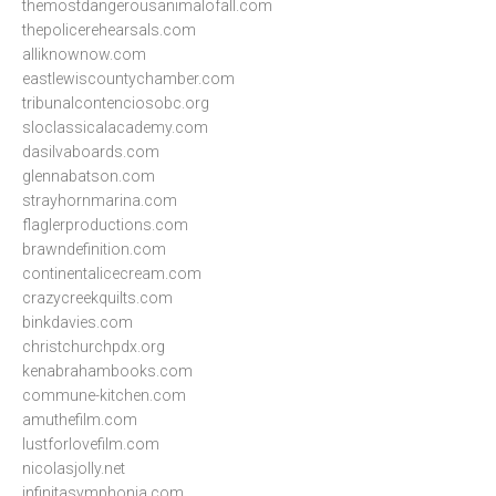
themostdangerousanimalofall.com
thepolicerehearsals.com
alliknownow.com
eastlewiscountychamber.com
tribunalcontenciosobc.org
sloclassicalacademy.com
dasilvaboards.com
glennabatson.com
strayhornmarina.com
flaglerproductions.com
brawndefinition.com
continentalicecream.com
crazycreekquilts.com
binkdavies.com
christchurchpdx.org
kenabrahambooks.com
commune-kitchen.com
amuthefilm.com
lustforlovefilm.com
nicolasjolly.net
infinitasymphonia.com