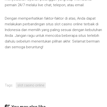
pemain 24/7 melalui live chat, telepon, atau email.
Dengan memperhatikan faktor-faktor di atas, Anda dapat
melakukan perbandingan situs slot casino online terbaik di
Indonesia dan memilih yang paling sesuai dengan kebutuhan
Anda. Jangan ragu untuk mencoba beberapa situs terlebih
dahulu sebelum menentukan pilihan akhir. Selamat bermain
dan semoga beruntung!
Tags:
slot casino online
You may also like...