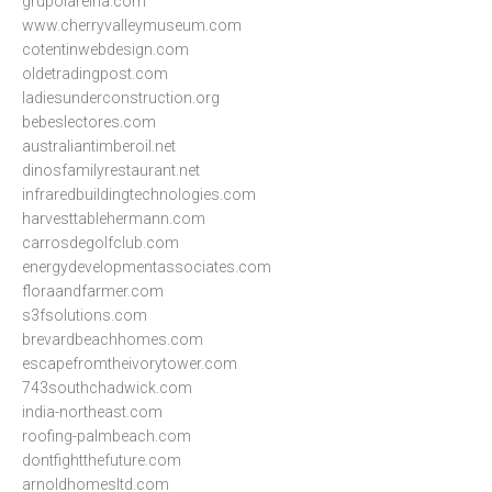
grupolareina.com
www.cherryvalleymuseum.com
cotentinwebdesign.com
oldetradingpost.com
ladiesunderconstruction.org
bebeslectores.com
australiantimberoil.net
dinosfamilyrestaurant.net
infraredbuildingtechnologies.com
harvesttablehermann.com
carrosdegolfclub.com
energydevelopmentassociates.com
floraandfarmer.com
s3fsolutions.com
brevardbeachhomes.com
escapefromtheivorytower.com
743southchadwick.com
india-northeast.com
roofing-palmbeach.com
dontfightthefuture.com
arnoldhomesltd.com