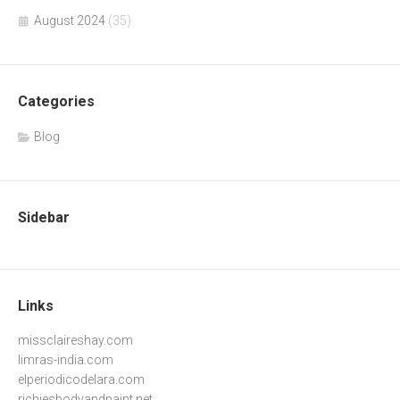
August 2024
(35)
Categories
Blog
Sidebar
Links
missclaireshay.com
limras-india.com
elperiodicodelara.com
richiesbodyandpaint.net