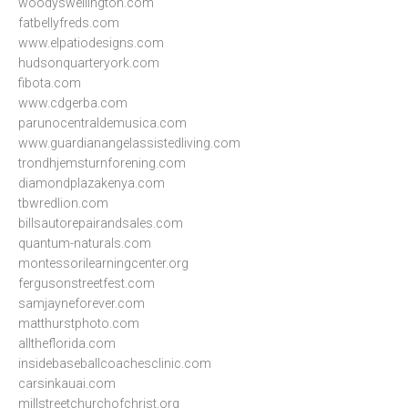
woodyswellington.com
fatbellyfreds.com
www.elpatiodesigns.com
hudsonquarteryork.com
fibota.com
www.cdgerba.com
parunocentraldemusica.com
www.guardianangelassistedliving.com
trondhjemsturnforening.com
diamondplazakenya.com
tbwredlion.com
billsautorepairandsales.com
quantum-naturals.com
montessorilearningcenter.org
fergusonstreetfest.com
samjayneforever.com
matthurstphoto.com
alltheflorida.com
insidebaseballcoachesclinic.com
carsinkauai.com
millstreetchurchofchrist.org