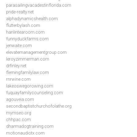
parasailingvacadestinflorida.com
pride-realty.net
alphadynamicshealth.com
flutterbylash.com
hanlintearoom.com
funnyduckfarms.com
jenwaite.com
elevatemanagementgroup.com
leroyzimmerman.com
drfinley.net
flemingfamilylaw.com
rnrwine.com
lakeoswegorowing.com
fuquayfamilycounseling.com
agouveia.com
secondbaptistchurchofolathe.org
mymseo.org
chhpac.com
dharmadogtraining.com
motionaudiotx.com