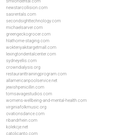
smilondental.com
newstarcollision.com
sasrentals.com
secondsighttechnology.com
michaelsarver.com
greengeckogrocer.com
hlathome-staging.com
wokteriyakitargetmall.com
lexingtondentalcenter.com
sydneyellis.com
crowndialysis.org
restauranttrainingprogram.com
allamericanpoolservice.net
jewishpenicillin.com
tomsavagestudios.com
womens-wellbeing-and-mental-health.com
virginiafolkmusic.org
ovationsdance.com
ribandrhein.com
kolekcje.net
catolicanto.com