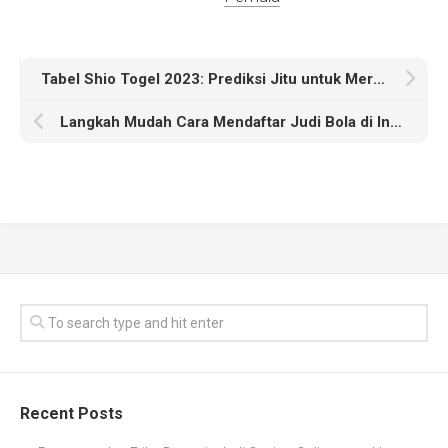
Tabel Shio Togel 2023: Prediksi Jitu untuk Meraih Kemenangan
Langkah Mudah Cara Mendaftar Judi Bola di Indonesia
Recent Posts