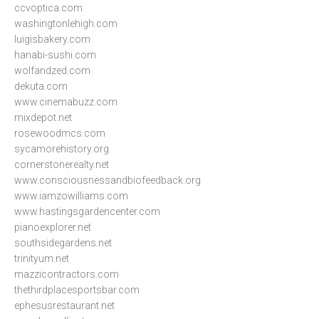
ccvoptica.com
washingtonlehigh.com
luigisbakery.com
hanabi-sushi.com
wolfandzed.com
dekuta.com
www.cinemabuzz.com
mixdepot.net
rosewoodmcs.com
sycamorehistory.org
cornerstonerealty.net
www.consciousnessandbiofeedback.org
www.iamzowilliams.com
www.hastingsgardencenter.com
pianoexplorer.net
southsidegardens.net
trinityum.net
mazzicontractors.com
thethirdplacesportsbar.com
ephesusrestaurant.net