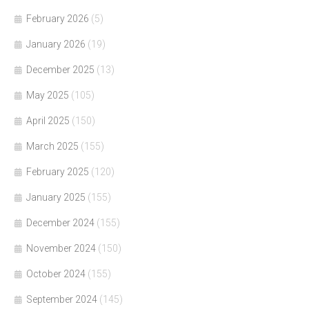
February 2026
(5)
January 2026
(19)
December 2025
(13)
May 2025
(105)
April 2025
(150)
March 2025
(155)
February 2025
(120)
January 2025
(155)
December 2024
(155)
November 2024
(150)
October 2024
(155)
September 2024
(145)