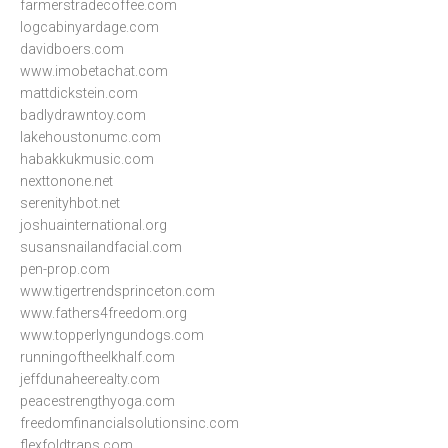
farmerstradecoffee.com
logcabinyardage.com
davidboers.com
www.imobetachat.com
mattdickstein.com
badlydrawntoy.com
lakehoustonumc.com
habakkukmusic.com
nexttonone.net
serenityhbot.net
joshuainternational.org
susansnailandfacial.com
pen-prop.com
www.tigertrendsprinceton.com
www.fathers4freedom.org
www.topperlyngundogs.com
runningoftheelkhalf.com
jeffdunaheerealty.com
peacestrengthyoga.com
freedomfinancialsolutionsinc.com
flexfoldtraps.com