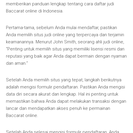
memberikan panduan lengkap tentang cara daftar judi
Baccarat online di Indonesia.
Pertama-tama, sebelum Anda mulai mendaftar, pastikan
Anda memilih situs judi online yang terpercaya dan terjamin
keamanannya. Menurut John Smith, seorang ahli judi online,
“Penting untuk memilih situs yang memiliki lisensi resmi dan
reputasi yang baik agar Anda dapat bermain dengan nyaman
dan aman.”
Setelah Anda memilih situs yang tepat, langkah berikutnya
adalah mengisi formulir pendaftaran. Pastikan Anda mengisi
data diri secara akurat dan lengkap. Hal ini penting untuk
memastikan bahwa Anda dapat melakukan transaksi dengan
lancar dan mendapatkan akses penuh ke permainan
Baccarat online.
Setelah Anda selesai mengisi formulir pendaftaran, Anda