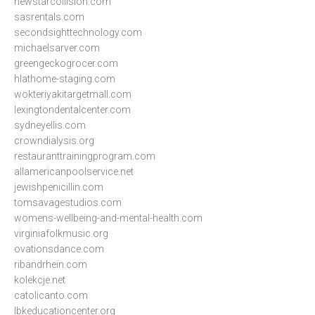
newstarcollision.com
sasrentals.com
secondsighttechnology.com
michaelsarver.com
greengeckogrocer.com
hlathome-staging.com
wokteriyakitargetmall.com
lexingtondentalcenter.com
sydneyellis.com
crowndialysis.org
restauranttrainingprogram.com
allamericanpoolservice.net
jewishpenicillin.com
tomsavagestudios.com
womens-wellbeing-and-mental-health.com
virginiafolkmusic.org
ovationsdance.com
ribandrhein.com
kolekcje.net
catolicanto.com
lbkeducationcenter.org