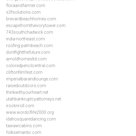
floraandfarmer.com
s3fsolutions.com
brevardbeachhomes.com
escapefromtheivorytower.com
743southchadwick.com
india-northeast.com
roofing-palmbeach.com
dontfightthefuture.com
arnoldhomesltd.com
coloredpencilcentral.com
cliftonfilmfest.com
imperialbarandlounge.com
raisedoutdoors.com
thinkwithyourheart.net
utahbankruptcyattorneys.net
irocknroll.com
www.wordoflife2000.org
idahosquaredancing.com
tawawcabins.com
folksemantic.com