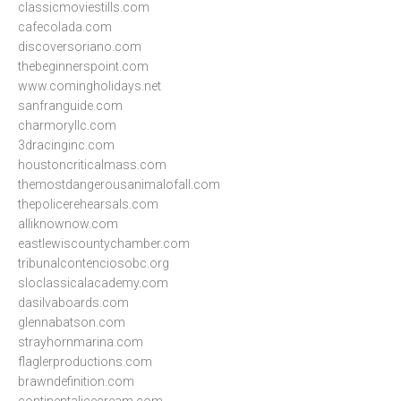
classicmoviestills.com
cafecolada.com
discoversoriano.com
thebeginnerspoint.com
www.comingholidays.net
sanfranguide.com
charmoryllc.com
3dracinginc.com
houstoncriticalmass.com
themostdangerousanimalofall.com
thepolicerehearsals.com
alliknownow.com
eastlewiscountychamber.com
tribunalcontenciosobc.org
sloclassicalacademy.com
dasilvaboards.com
glennabatson.com
strayhornmarina.com
flaglerproductions.com
brawndefinition.com