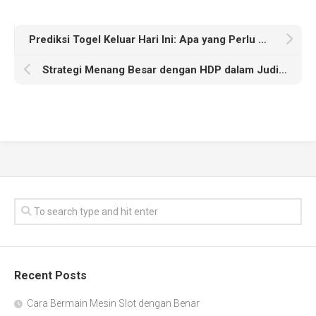
Prediksi Togel Keluar Hari Ini: Apa yang Perlu Anda Ketahui?
Strategi Menang Besar dengan HDP dalam Judi Bola
Recent Posts
Cara Bermain Mesin Slot dengan Benar