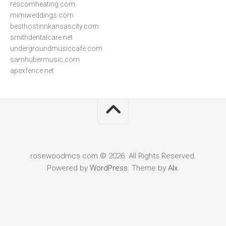
rescomheating.com
mimiweddings.com
besthostinnkansascity.com
smithdentalcare.net
undergroundmusiccafe.com
samhubermusic.com
apexfence.net
rosewoodmcs.com © 2026. All Rights Reserved.
Powered by
WordPress
. Theme by
Alx
.