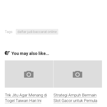
Tags:
daftar judi baccarat online
You may also like...
Trik Jitu Agar Menang di
Strategi Ampuh Bermain
Togel Taiwan Hari Ini
Slot Gacor untuk Pemula