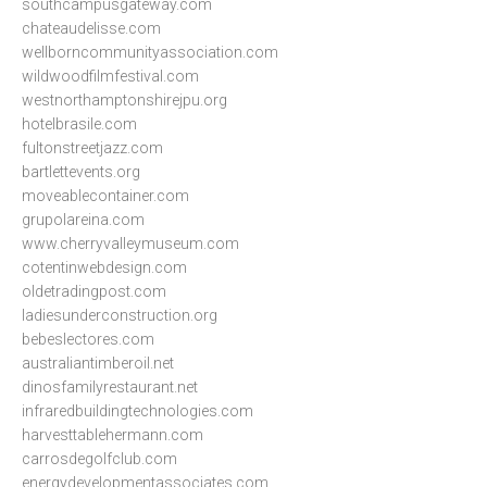
southcampusgateway.com
chateaudelisse.com
wellborncommunityassociation.com
wildwoodfilmfestival.com
westnorthamptonshirejpu.org
hotelbrasile.com
fultonstreetjazz.com
bartlettevents.org
moveablecontainer.com
grupolareina.com
www.cherryvalleymuseum.com
cotentinwebdesign.com
oldetradingpost.com
ladiesunderconstruction.org
bebeslectores.com
australiantimberoil.net
dinosfamilyrestaurant.net
infraredbuildingtechnologies.com
harvesttablehermann.com
carrosdegolfclub.com
energydevelopmentassociates.com