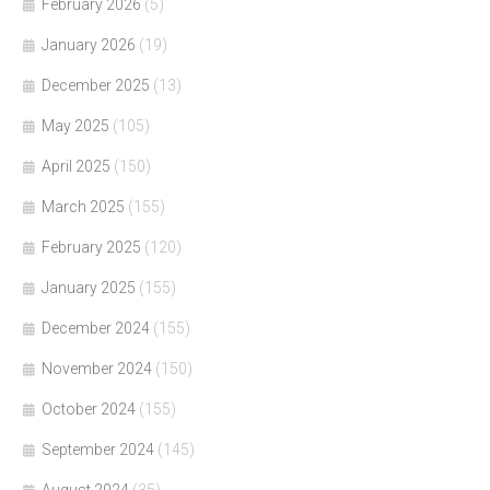
February 2026
(5)
January 2026
(19)
December 2025
(13)
May 2025
(105)
April 2025
(150)
March 2025
(155)
February 2025
(120)
January 2025
(155)
December 2024
(155)
November 2024
(150)
October 2024
(155)
September 2024
(145)