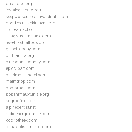
ontariotbf.org
instalegendary.com
keepworkershealthyandsafe.com
noodlesitaliankitchen.com
nydreamact.org
unagisushimetairie.com
jewelflashtattoos.com
getpcfixtoday.com
bbrtbandra.org
bluebonnetcountry.com
epicclipart.com
pearlmanilahotel.com
maintdrop.com
bobtoman.com
sosanimauxtunisie.org
kogroofing.com
alpinedentist.net
radioenergiadance.com
kookotheek.com
panayiotislamprou.com