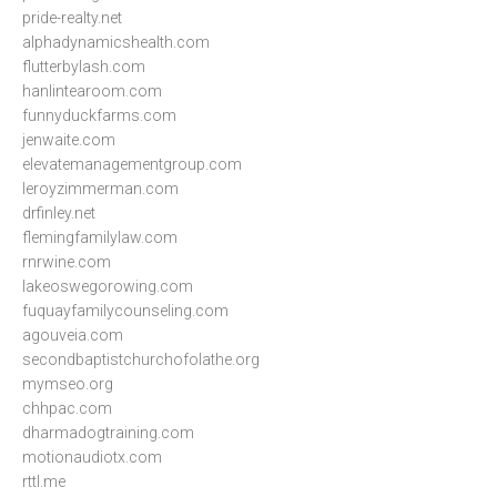
pride-realty.net
alphadynamicshealth.com
flutterbylash.com
hanlintearoom.com
funnyduckfarms.com
jenwaite.com
elevatemanagementgroup.com
leroyzimmerman.com
drfinley.net
flemingfamilylaw.com
rnrwine.com
lakeoswegorowing.com
fuquayfamilycounseling.com
agouveia.com
secondbaptistchurchofolathe.org
mymseo.org
chhpac.com
dharmadogtraining.com
motionaudiotx.com
rttl.me