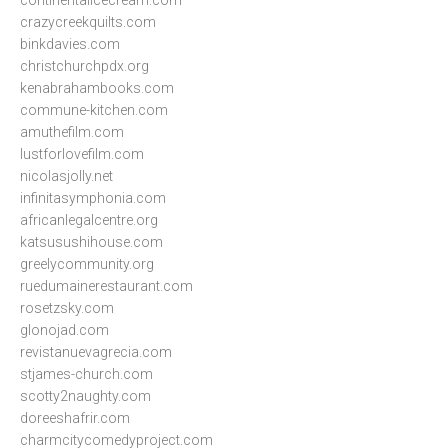
continentalicecream.com
crazycreekquilts.com
binkdavies.com
christchurchpdx.org
kenabrahambooks.com
commune-kitchen.com
amuthefilm.com
lustforlovefilm.com
nicolasjolly.net
infinitasymphonia.com
africanlegalcentre.org
katsusushihouse.com
greelycommunity.org
ruedumainerestaurant.com
rosetzsky.com
glonojad.com
revistanuevagrecia.com
stjames-church.com
scotty2naughty.com
doreeshafrir.com
charmcitycomedyproject.com