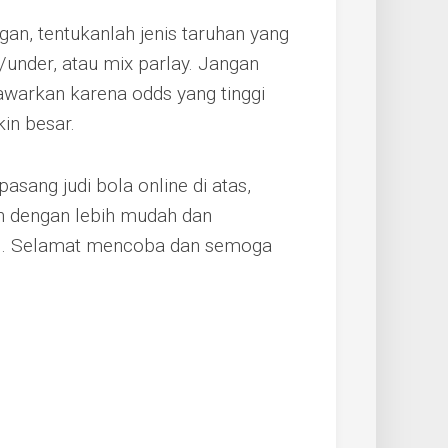
gan, tentukanlah jenis taruhan yang
/under, atau mix parlay. Jangan
awarkan karena odds yang tinggi
in besar.
sang judi bola online di atas,
 dengan lebih mudah dan
l. Selamat mencoba dan semoga