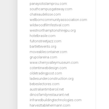
panayiotislamprou.com
southcampusgateway.com
chateaudelisse.com
wellborncommunityassociation.com
wildwoodfilmfestival.com
westnorthamptonshirejpu.org
hotelbrasile.com
fultonstreetjazz.com
bartlettevents.org
moveablecontainer.com
grupolareina.com
www.cherryvalleymuseum.com
cotentinwebdesign.com
oldetradingpost.com
ladiesunderconstruction.org
bebeslectores.com
australiantimberoil.net
dinosfamilyrestaurant.net
infraredbuildingtechnologies.com
harvesttablehermann.com