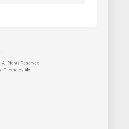
ll Rights Reserved.
s
. Theme by
Alx
.