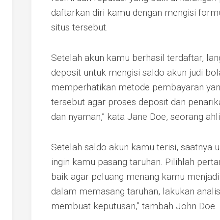
daftarkan diri kamu dengan mengisi formu
situs tersebut.
Setelah akun kamu berhasil terdaftar, la
deposit untuk mengisi saldo akun judi bol
memperhatikan metode pembayaran yang te
tersebut agar proses deposit dan penari
dan nyaman,” kata Jane Doe, seorang ahli 
Setelah saldo akun kamu terisi, saatnya 
ingin kamu pasang taruhan. Pilihlah per
baik agar peluang menang kamu menjadi l
dalam memasang taruhan, lakukan analisi
membuat keputusan,” tambah John Doe.