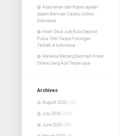
Keamanan dan Kepercayaan
dalam Bermain Casino Online
Indonesia
Inilah Situs Judi Bola Deposit
Pulsa 10rb Tanpa Potongan
Terbaik di Indonesia
Rahasia Menang Bermain Poker
Online Uang Asli Terpercaya
Archives
August 2026
(36)
July 2026
(155)
June 2026
(68)