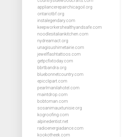
countrysidewoodcrafts.com
appliancerepairchicagoil.org
ontariotbf.org
instalegendary.com
keepworkershealthyandsafe.com
noodlesitaliankitchen.com
nydreamact.org
unagisushimetairie.com
jewelflashtattoos.com
getpcfixtoday.com
bbrtbandra.org
bluebonnetcountry.com
epicclipart.com
pearlmanilahotel.com
maintdrop.com
bobtoman.com
sosanimauxtunisie.org
kogroofing.com
alpinedentist.net
radioenergiadance.com
kookotheek.com