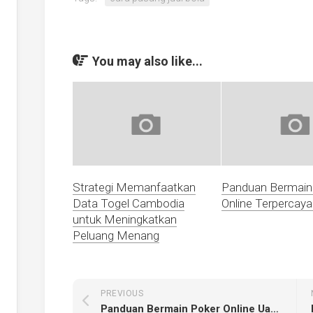
You may also like...
Strategi Memanfaatkan
Panduan Bermain
Data Togel Cambodia
Online Terpercay
untuk Meningkatkan
Peluang Menang
PREVIOUS
Panduan Bermain Poker Online Uang Asli untuk Pemula