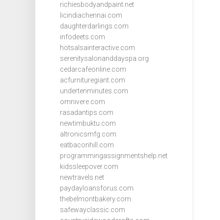
richiesbodyandpaint.net
licindiachennai.com
daughterdarlings.com
infodeets.com
hotsalsainteractive.com
serenitysalonanddayspa.org
cedarcafeonline.com
acfurnituregiant.com
undertenminutes.com
omnivere.com
rasadantips.com
newtimbuktu.com
altronicsmfg.com
eatbaconhill.com
programmingassignmentshelp.net
kidssleepover.com
newtravels.net
paydayloansforus.com
thebelmontbakery.com
safewayclassic.com