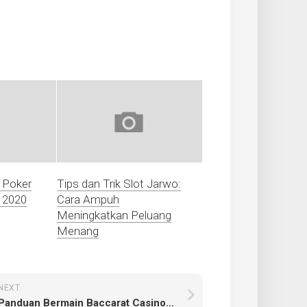
 Poker
Tips dan Trik Slot Jarwo:
a 2020
Cara Ampuh
Meningkatkan Peluang
Menang
NEXT
Panduan Bermain Baccarat Casino Online di Indonesia