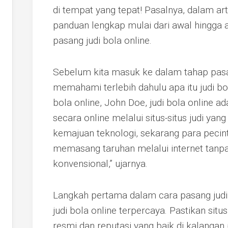
di tempat yang tepat! Pasalnya, dalam ar
panduan lengkap mulai dari awal hingga 
pasang judi bola online.
Sebelum kita masuk ke dalam tahap pasan
memahami terlebih dahulu apa itu judi bo
bola online, John Doe, judi bola online a
secara online melalui situs-situs judi yang
kemajuan teknologi, sekarang para peci
memasang taruhan melalui internet tanp
konvensional,” ujarnya.
Langkah pertama dalam cara pasang judi 
judi bola online terpercaya. Pastikan situ
resmi dan reputasi yang baik di kalangan p