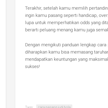
Terakhir, setelah kamu memilih pertandin
ingin kamu pasang seperti handicap, over
lupa untuk memperhatikan odds yang dit
berarti peluang menang kamu juga semak
Dengan mengikuti panduan lengkap cara pa
diharapkan kamu bisa memasang taruhan
mendapatkan keuntungan yang maksima
sukses!
Tags:
cara pasang judi bola