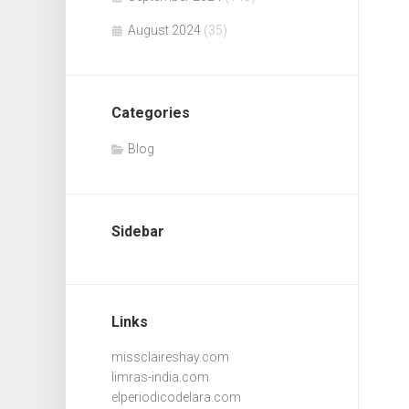
August 2024
(35)
Categories
Blog
Sidebar
Links
missclaireshay.com
limras-india.com
elperiodicodelara.com