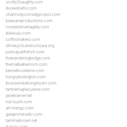
scotty2naughty.com
doreeshafrir.com
charmcitycomedyproject.com
beawareproductions.com
contextdrivenagility.com
ibikeoulu.com
coffinshakers.com
stmaryofczestochowa.org
justicejudifrench.com
thewanderingbridge.com
themalleablemom.com
kennethcoletime.com
hungryburlington.com
brunswickatlongstown.com
tartinemaplecuisine.com
janekramer.net
nizi-sushi.com
art-mengo.com
gaiaprimeradio.com
tammiebrown.net
dutonc.com