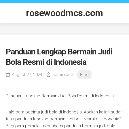
Skip
to
rosewoodmcs.com
content
Panduan Lengkap Bermain Judi
Bola Resmi di Indonesia
August 27, 2024
adminrose
Blog
Panduan Lengkap Bermain Judi Bola Resmi di Indonesia
Halo para pecinta judi bola di Indonesia! Apakah kalian sudah
tahu panduan lengkap bermain judi bola resmi di Indonesia?
Bagi para pemula, memahami panduan bermain judi bola