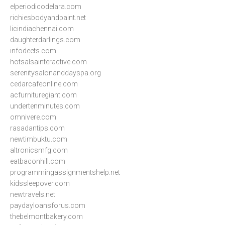
elperiodicodelara.com
richiesbodyandpaint.net
licindiachennai.com
daughterdarlings.com
infodeets.com
hotsalsainteractive.com
serenitysalonanddayspa.org
cedarcafeonline.com
acfurnituregiant.com
undertenminutes.com
omnivere.com
rasadantips.com
newtimbuktu.com
altronicsmfg.com
eatbaconhill.com
programmingassignmentshelp.net
kidssleepover.com
newtravels.net
paydayloansforus.com
thebelmontbakery.com