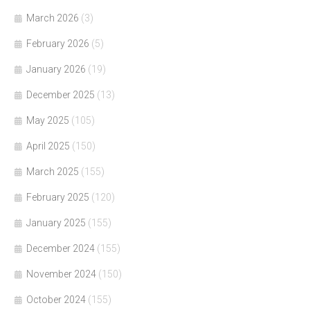
March 2026
(3)
February 2026
(5)
January 2026
(19)
December 2025
(13)
May 2025
(105)
April 2025
(150)
March 2025
(155)
February 2025
(120)
January 2025
(155)
December 2024
(155)
November 2024
(150)
October 2024
(155)