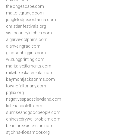
thelongescape.com
mattolegrange.com
junglelodgecostarica.com
christianfestivals.org
visitcountrykitchen.com
algarve-dolphins.com
alanveingrad.com
ginosonhiggins.com
wutungprinting.com
maritalsettlements.com
milwbikeskaterental.com
baymontjacksonms.com
townofaltonany.com
pglax.org
negativespacecleveland.com
liuteriapaoletti.com
sunriseandgoodpeople.com
chinesedrywallproblem.com
bendthreesistersinn.com
stjohns-flossmoor.org