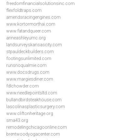
freedomfinancialsolutionsinc.com
flexfoldtraps.com
amendsracingengines.com
www.kortormorthai.com
www.fatandqueer.com
anneashleyumc.org
landsurveyskansascity.com
stpauldeckbuilders.com
footingsunlimited.com
runsnoqualmie.com
www.docsdrugs.com
www.margiesdiner.com
fdlchowder.com
www.needlepointsltd.com
bullandbirdsteakhouse.com
lascolinasplasticsurgery.com
www.cliftonheritage.org
sma43.org
remodelingchicagoonline.com
brentwoodyogacenter.com