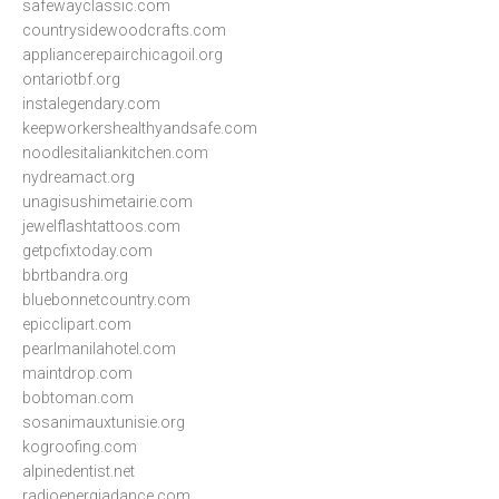
safewayclassic.com
countrysidewoodcrafts.com
appliancerepairchicagoil.org
ontariotbf.org
instalegendary.com
keepworkershealthyandsafe.com
noodlesitaliankitchen.com
nydreamact.org
unagisushimetairie.com
jewelflashtattoos.com
getpcfixtoday.com
bbrtbandra.org
bluebonnetcountry.com
epicclipart.com
pearlmanilahotel.com
maintdrop.com
bobtoman.com
sosanimauxtunisie.org
kogroofing.com
alpinedentist.net
radioenergiadance.com