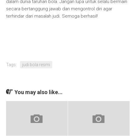
dalam dunia taruhan bola. Jangan lupa untuk selalu bermain
secara bertanggung jawab dan mengontrol diri agar
terhindar dari masalah judi. Semoga berhasil!
Tags:
judi bola resmi
You may also like...