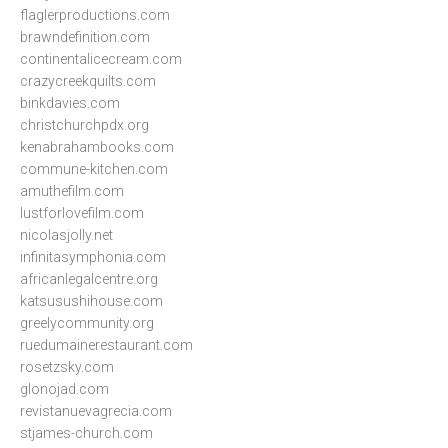
flaglerproductions.com
brawndefinition.com
continentalicecream.com
crazycreekquilts.com
binkdavies.com
christchurchpdx.org
kenabrahambooks.com
commune-kitchen.com
amuthefilm.com
lustforlovefilm.com
nicolasjolly.net
infinitasymphonia.com
africanlegalcentre.org
katsusushihouse.com
greelycommunity.org
ruedumainerestaurant.com
rosetzsky.com
glonojad.com
revistanuevagrecia.com
stjames-church.com